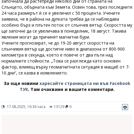
започнала да растепреди няколко дни от страната на
Слънцето, обърната към Земята. Освен това, през последните
24 часа размерът ѝ се е увеличил с 50 процента. Учените
заявиха, че в района на дупката трябва да се наблюдава
особено бърз и плътен поток от слънчев вятър. Скоростта му
ще започне да се увеличава в понеделник, 18 август. Такива
явления могат да причинят магнитни бури.
Учените прогнозират, че до 19-20 август скоростта на
слънчевия вятър ще достигне ниво в диапазона от 800-900
километра в секунда, което е повече от два пъти над
нормалните стойности. „Това се разглежда като основен
фактор, влияещ върху геомагнитната ситуация в мащаб от 7-
10 дни“, се казва в изявлението.
За още новини
харесайте страницата ни във Facebook
ТУК
.
Там очакваме и вашите коментари.
17.08.2025, 16:36 часа
13129
0