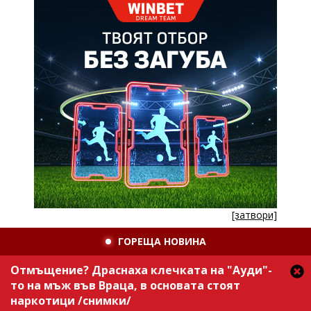
[затвори]
ГОРЕЩА НОВИНА
Отмъщение? Драснаха клечката на "Ауди"-
то на мъж във Враца, в основата стоят
наркотици /снимки/