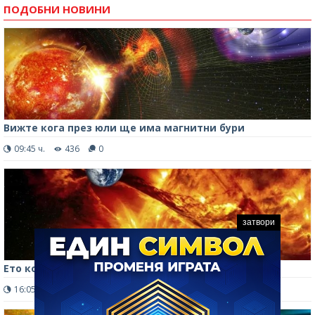
ПОДОБНИ НОВИНИ
Вижте кога през юли ще има магнитни бури
09:45 ч.
436
0
затвори
Ето кога през юни ще има магнитни бури
16:05 ч.
739
0