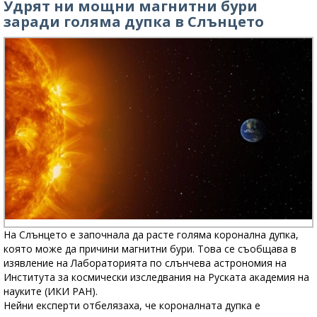
Удрят ни мощни магнитни бури
заради голяма дупка в Слънцето
На Слънцето е започнала да расте голяма коронална дупка,
която може да причини магнитни бури. Това се съобщава в
изявление на Лабораторията по слънчева астрономия на
Института за космически изследвания на Руската академия на
науките (ИКИ РАН).
Нейни експерти отбелязаха, че короналната дупка е