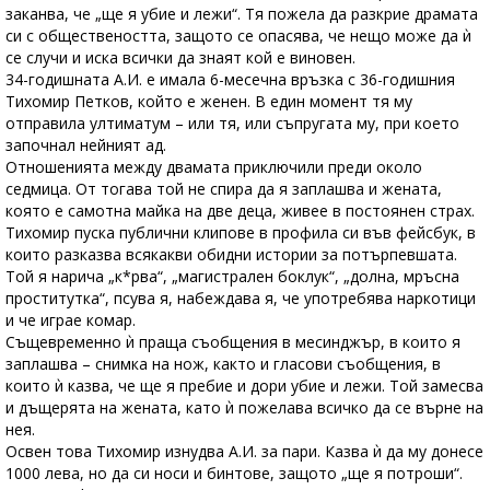
заканва, че „ще я убие и лежи“. Тя пожела да разкрие драмата
си с обществеността, защото се опасява, че нещо може да ѝ
се случи и иска всички да знаят кой е виновен.
34-годишната А.И. е имала 6-месечна връзка с 36-годишния
Тихомир Петков, който е женен. В един момент тя му
отправила ултиматум – или тя, или съпругата му, при което
започнал нейният ад.
Отношенията между двамата приключили преди около
седмица. От тогава той не спира да я заплашва и жената,
която е самотна майка на две деца, живее в постоянен страх.
Тихомир пуска публични клипове в профила си във фейсбук, в
които разказва всякакви обидни истории за потърпевшата.
Той я нарича „к*рва“, „магистрален боклук“, „долна, мръсна
проститутка“, псува я, набеждава я, че употребява наркотици
и че играе комар.
Същевременно ѝ праща съобщения в месинджър, в които я
заплашва – снимка на нож, както и гласови съобщения, в
които ѝ казва, че ще я пребие и дори убие и лежи. Той замесва
и дъщерята на жената, като ѝ пожелава всичко да се върне на
нея.
Освен това Тихомир изнудва А.И. за пари. Казва ѝ да му донесе
1000 лева, но да си носи и бинтове, защото „ще я потроши“.