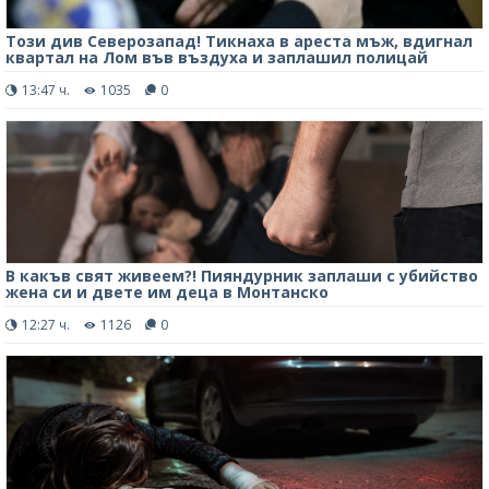
Този див Северозапад! Тикнаха в ареста мъж, вдигнал
квартал на Лом във въздуха и заплашил полицай
13:47 ч.
1035
0
В какъв свят живеем?! Пияндурник заплаши с убийство
жена си и двете им деца в Монтанско
12:27 ч.
1126
0