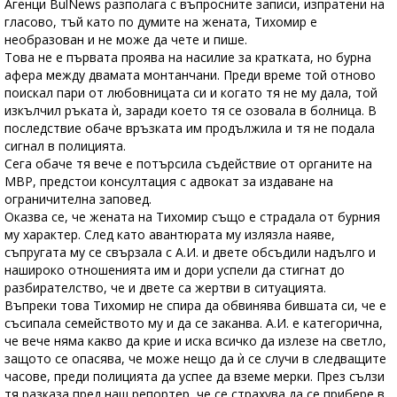
Агенци BulNews разполага с въпросните записи, изпратени на
гласово, тъй като по думите на жената, Тихомир е
необразован и не може да чете и пише.
Това не е първата проява на насилие за кратката, но бурна
афера между двамата монтанчани. Преди време той отново
поискал пари от любовницата си и когато тя не му дала, той
изкълчил ръката ѝ, заради което тя се озовала в болница. В
последствие обаче връзката им продължила и тя не подала
сигнал в полицията.
Сега обаче тя вече е потърсила съдействие от органите на
МВР, предстои консултация с адвокат за издаване на
ограничителна заповед.
Оказва се, че жената на Тихомир също е страдала от бурния
му характер. След като авантюрата му излязла наяве,
съпругата му се свързала с А.И. и двете обсъдили надълго и
нашироко отношенията им и дори успели да стигнат до
разбирателство, че и двете са жертви в ситуацията.
Въпреки това Тихомир не спира да обвинява бившата си, че е
съсипала семейството му и да се заканва. А.И. е категорична,
че вече няма какво да крие и иска всичко да излезе на светло,
защото се опасява, че може нещо да ѝ се случи в следващите
часове, преди полицията да успее да вземе мерки. През сълзи
тя разказа пред наш репортер, че се страхува да се прибере в