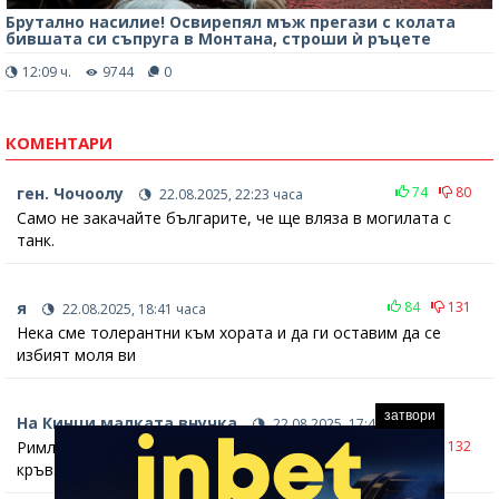
Брутално насилие! Освирепял мъж прегази с колата
бившата си съпруга в Монтана, строши ѝ ръцете
12:09 ч.
9744
0
КОМЕНТАРИ
ген. Чочоолу
74
80
22.08.2025, 22:23 часа
Само не закачайте българите, че ще вляза в могилата с
танк.
я
84
131
22.08.2025, 18:41 часа
Нека сме толерантни към хората и да ги оставим да се
избият моля ви
затвори
На Кинци малката внучка
22.08.2025, 17:45 часа
Римлянки, па миглите окъпани в сперма, не в
81
132
кръв.