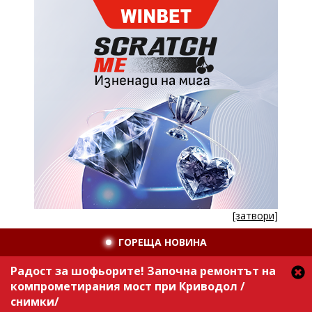
[затвори]
ГОРЕЩА НОВИНА
Радост за шофьорите! Започна ремонтът на
компрометирания мост при Криводол /
снимки/