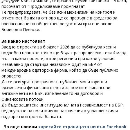
„Роудуей Кънстръкшън“, свързана с Румен Гайтански – Вълка,
посочват от "Продължаваме промяната".
Те предупреждават, че без ясни механизми на контрол и
отчетност банката отново ще се превърне в средство за
пренасочване на обществен ресурс към кръгове около
Борисов и Пеевски.
За какво настояват
Заедно с проекта за бюджет 2026 да се публикува ясен и
подробен план как точно ще бъдат разпределени тези 4 млрд.
лв. – в какви проекти, в кои региони и при какви условия.
Незабавно да стартира независим одит на ББР от
международна одиторска фирма, който да бъде публично
оповестен.
Да се осигурят прозрачност, публичен мониторинг и
ежемесечни финансови отчети за поетите финансови
ангажименти на ББР, изпълнението на договори и
финансовите потоци.
Да бъде защитена институционалната независимост на ББР,
недопускане на политически назначения в управленския и
надзорен контрол на банката.
За още новини
харесайте страницата ни във Facebook