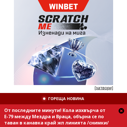
[затвори]
ГОРЕЩА НОВИНА
От последните минути! Кола изхвърча от
Е-79 между Мездра и Враца, обърна се по
таван в канавка край жп линията /снимки/