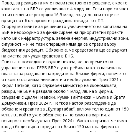
Повод за реакцията им е правителственото решение, с което
капиталът на ББР се увеличава с 4 млрд. лв. Тези пари са част
от изтеглените рекордни 16,5 млрд. лв. дълг, които ще се
връщат от българските граждани, твърдят от ПП.
Според мотивите за решението увеличението на капитала на
ББР е необходимо за финансиране на приоритетни проекти –
като ВиК инфраструктура, зелена енергия, индустриални зони,
сигурност – и че тази операция няма да се отрази върху
бюджетния дефицит. Обявено е, че средствата ще се държат
на сметка за чужди средства в БНБ.
Опитът в последните години показа, че по времето на
управлението на ГЕРБ ББР е употребявана като касичка на
властта за раздаване на кредити на близки фирми, повечето
от които останаха невърнати и необслужвани. През 2021 г.
Кирил Петков, като служебен министър на икономиката,
разкри, че ББР е раздала около 1 млрд. лв. на 8 фирми,
свързани с Делян Пеевски, Румен Гайтански – Вълка и братя
Домусчиеви. През 2024 г. Петков настоя разследване да
обхване и кредити за „Булгартабак“, включително един от 150
млн. лв., който уж е обезпечен – но само на хартия, а
всъщност необслужван. През 2024 г. банката призна, че няма
как да бъде върнат кредит от близо 150 млн. на фирмата