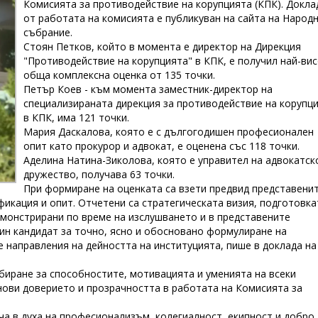
Комисията за противодействие на корупцията (КПК). Докла
от работата на комисията е публикуван на сайта на Народ
събрание.
Стоян Петков, който в момента е директор на Дирекция
"Противодействие на корупцията" в КПК, е получил най-ви
обща комплексна оценка от 135 точки.
Петър Коев - към момента заместник-директор на
специализираната дирекция за противодействие на корупц
в КПК, има 121 точки.
Мария Даскалова, която е с дългогодишен професионален
опит като прокурор и адвокат, е оценена със 118 точки.
Аделина Натина-Зиколова, която е управител на адвокатск
дружество, получава 63 точки.
При формиране на оценката са взети предвид представенит
фикация и опит. Отчетени са стратегическата визия, подготовка
емонстрирани по време на изслушването и в представените
дин кандидат за точно, ясно и обосновано формулиране на
 направления на дейността на институцията, пише в доклада на
биране за способностите, мотивацията и уменията на всеки
нови доверието и прозрачността в работата на Комисията за
а в духа на професионализъм, колегиалност, екипност и добро