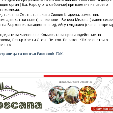
щия орган ( б.а. Народното събрание) при вземане на своето
та комисия.
дателят на Сметната палата Силвия Къдрева, заместник-
шия адвокатски съвет), и членове - Венера Милова (главен секр
 на Върховния касационен съд), Айсун Авджиев (главен секрета
ндидати за членове на Комисията за противодействие на
алова, Петър Коев и Стоян Петков. По закон КПК се състои от
ше БТА.
страницата ни във Facebook ТУК
.