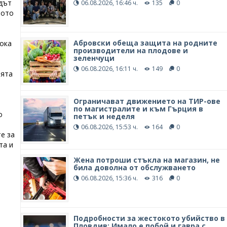
дът
06.08.2026, 16:46 ч.
135
0
ното
Абровски обеща защита на родните
сока
производители на плодове и
зеленчуци
06.08.2026, 16:11 ч.
149
0
ията
Ограничават движението на ТИР-ове
по магистралите и към Гърция в
о
петък и неделя
06.08.2026, 15:53 ч.
164
0
е за
та и
Жена потроши стъкла на магазин, не
била доволна от обслужването
06.08.2026, 15:36 ч.
316
0
Подробности за жестокото убийство в
Пловдив: Имало е побой и гавра с