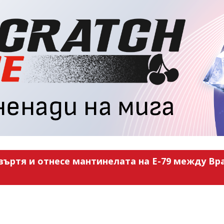
въртя и отнесе мантинелата на Е-79 между Вра