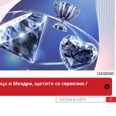
[затвори]
ца и Мездра, щетите са сериозни /