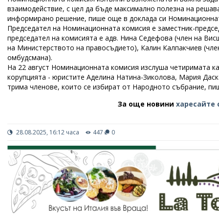
взаимодействие, с цел да бъде максимално полезна на решава
информирано решение, пише още в доклада си Номинационна
Председател на Номинационната комисия е заместник-предсе
председател на комисията е адв. Нина Седефова (член на Вис
на Министерството на правосъдието), Калин Калпакчиев (член
омбудсмана).
На 22 август Номинационната комисия изслуша четиримата ка
корупцията - юристите Аделина Натина-Зиколова, Мария Даск
трима членове, които се избират от Народното събрание, пи
За още новини
харесайте 
28.08.2025, 16:12 часа
447
0