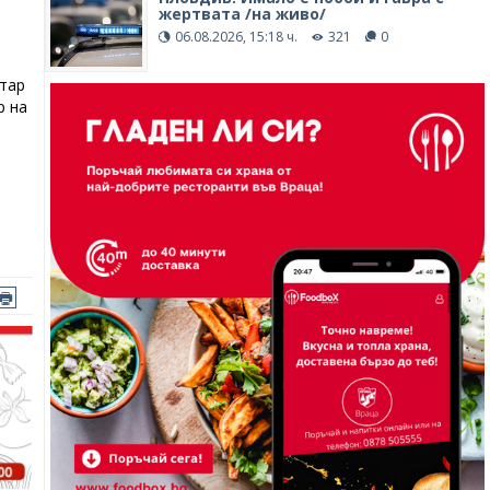
жертвата /на живо/
06.08.2026, 15:18 ч.
321
0
етар
р на