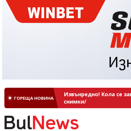
Извънредно! Кола се за
ГОРЕЩА НОВИНА
снимки/