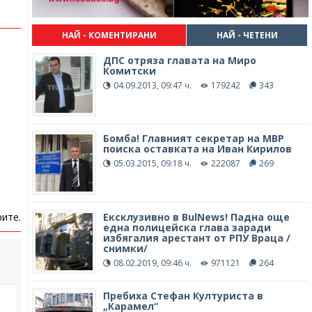
НАЙ - КОМЕНТИРАНИ
НАЙ - ЧЕТЕНИ
ДПС отряза главата на Миро
Комитски
04.09.2013, 09:47 ч.
179242
343
Бомба! Главният секретар на МВР
поиска оставката на Иван Кирилов
05.03.2015, 09:18 ч.
222087
269
ите.
Ексклузивно в BulNews! Падна още
една полицейска глава заради
избягалия арестант от РПУ Враца /
снимки/
08.02.2019, 09:46 ч.
971121
264
Пребиха Стефан Културиста в
„Карамел“