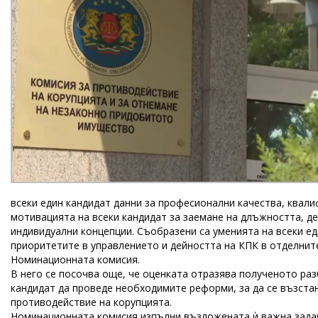
всеки един кандидат данни за професионални качества, квали
мотивацията на всеки кандидат за заемане на длъжността, д
индивидуални концепции. Съобразени са уменията на всеки е
приоритетите в управлението и дейността на КПК в отделните
Номинационната комисия.
В него се посочва още, че оценката отразява полученото раз
кандидат да проведе необходимите реформи, за да се възста
противодействие на корупцията.
Номинационната комисия изпълни възложената ѝ важна задач