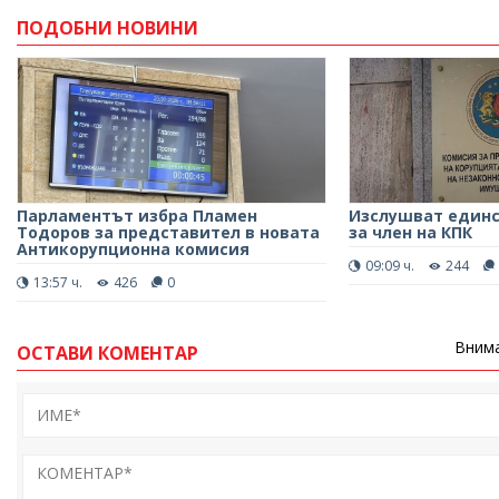
ПОДОБНИ НОВИНИ
Парламентът избра Пламен
Изслушват един
Тодоров за представител в новата
за член на КПК
Антикорупционна комисия
09:09 ч.
244
13:57 ч.
426
0
Внима
ОСТАВИ КОМЕНТАР