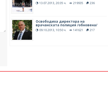
13.07.2013, 20:35 ч.
219935
236
Освободиха директора на
врачанската полиция /обновена/
09.10.2013, 10:50 ч.
141621
217