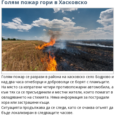
Голям пожар гори в Хасковско
Голям пожар се разрази в района на хасковско село Бодрово и
над два часа огнеборци и доброволци се борят с пламъците.
На място са изпратени четири противопожарни автомобила, а
към тях са се присъединили и местни жители, които помагат в
овладяването на стихията. Няма информация за пострадали
хора или застрашени къщи.
Ситуацията продължава да се следи, като се очаква огънят да
бъде локализиран в следващите часове.