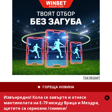
[затвори]
ГОРЕЩА НОВИНА
Извънредно! Кола се завъртя и отнесе
мантинелата на Е-79 между Враца и Мездра,
щетите са сериозни /снимки/