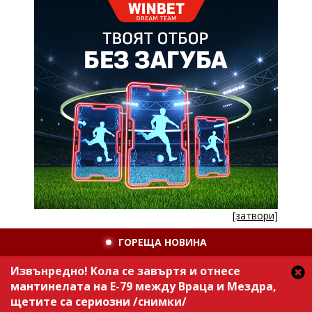
[затвори]
ГОРЕЩА НОВИНА
Извънредно! Кола се завъртя и отнесе
мантинелата на Е-79 между Враца и Мездра,
щетите са сериозни /снимки/