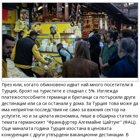
През юли, когато обикновено идват най-много посетители в
Турция, броят на туристите е спаднал с 5%. Изглежда
платежоспособните германци и британци са потърсили други
дестинации или са си останали у дома. За Турция това може да
има неприятни последствия не само за важния сектор на
услугите, но и за цялата икономика, пише в обширна статия по
темата германският "Франкфуртер Алгемайне Цайтунг" (ФАЦ).
Още миналата година Турция изостана в ценовата
конкуренция с други утвърдени ваканционни дестинации. В