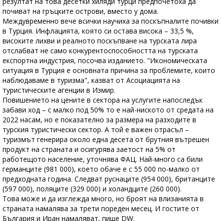
резултат на това десетки хиляди турци предпочетоха да
почиват на гръцките острови, вместо у дома.
Междувременно вече всички научиха за поскъпналите почивки
в Турция. Инфлацията, която си остава висока – 33,5 %,
високите лихви и реалното поскъпване на турската лира
отслабват не само конкурентоспособността на турската
експортна индустрия, посочва изданието. "Икономическата
ситуация в Турция е основната причина за проблемите, които
наблюдаваме в туризма", казват от Асоциацията на
туристическите агенции в Измир.
Повишението на цените в сектора на услугите напоследък
забави ход – с малко под 50% то е най-ниското от средата на
2022 насам, но е показателно за размера на разходите в
турския туристически сектор. А той е важен отрасъл –
туризмът генерира около една десета от брутния вътрешен
продукт на страната и осигурява заетост на 5% от
работещото население, уточнява ФАЦ. Най-много са били
германците (981 000), което обаче е с 55 000 по-малко от
предходната година. Следват руснаците (954 000), британците
(597 000), поляците (329 000) и холандците (260 000).
Това може и да изглежда много, но броят на влизанията в
страната намалява за трети пореден месец. И гостите от
България и Иран намаляват, пише DW.