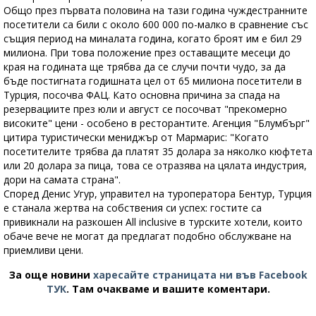
Общо през първата половина на тази година чуждестранните
посетители са били с около 600 000 по-малко в сравнение със
същия период на миналата година, когато броят им е бил 29
милиона. При това положение през оставащите месеци до
края на годината ще трябва да се случи почти чудо, за да
бъде постигната годишната цел от 65 милиона посетители в
Турция, посочва ФАЦ. Като основна причина за спада на
резервациите през юли и август се посочват "прекомерно
високите" цени - особено в ресторантите. Агенция "Блумбърг"
цитира туристически мениджър от Мармарис: "Когато
посетителите трябва да платят 35 долара за няколко кюфтета
или 20 долара за пица, това се отразява на цялата индустрия,
дори на самата страна".
Според Денис Угур, управител на туроператора Бентур, Турция
е станала жертва на собствения си успех: гостите са
привикнали на разкошен All inclusive в турските хотели, които
обаче вече не могат да предлагат подобно обслужване на
приемливи цени.
За още новини
харесайте страницата ни във Facebook
ТУК
.
Там очакваме и вашите коментари.