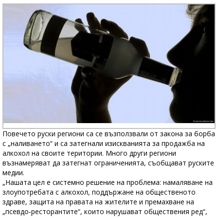
Повечето руски региони са се възползвали от закона за борба
с „наливането“ и са затегнали изискванията за продажба на
алкохол на своите територии. Много други региони
възнамеряват да затегнат ограниченията, съобщават руските
медии.
„Нашата цел е системно решение на проблема: намаляване на
злоупотребата с алкохол, поддържане на общественото
здраве, защита на правата на жителите и премахване на
„псевдо-ресторантите“, които нарушават обществения ред“,