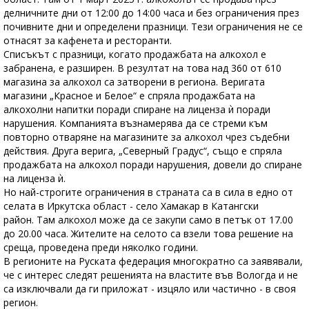
делничните дни от 12:00 до 14:00 часа и без ограничения през
почивните дни и определени празници. Тези ограничения не се
отнасят за кафенета и ресторанти.
Списъкът с празници, когато продажбата на алкохол е
забранена, е разширен. В резултат на това над 360 от 610
магазина за алкохол са затворени в региона. Веригата
магазини „Красное и Белое“ е спряла продажбата на
алкохолни напитки поради спиране на лиценза ѝ поради
нарушения. Компанията възнамерява да се стреми към
повторно отваряне на магазините за алкохол чрез съдебни
действия. Друга верига, „Северный Градус“, също е спряла
продажбата на алкохол поради нарушения, довели до спиране
на лиценза ѝ.
Но най-строгите ограничения в страната са в сила в едно от
селата в Иркутска област - село Хамакар в Катангски
район. Там алкохол може да се закупи само в петък от 17.00
до 20.00 часа. Жителите на селото са взели това решение на
среща, проведена преди няколко години.
В регионите на Руската федерация многократно са заявявали,
че с интерес следят решенията на властите във Вологда и не
са изключвали да ги приложат - изцяло или частично - в своя
регион.