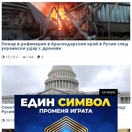
Пожар в рафинерия в Краснодарския край в Русия след
украински удар с дронове
15:19 ч.
144
0
затвори
Сенатът на САЩ прие законопроект за санкции срещу
Русия и Иран
09:18 ч.
172
0