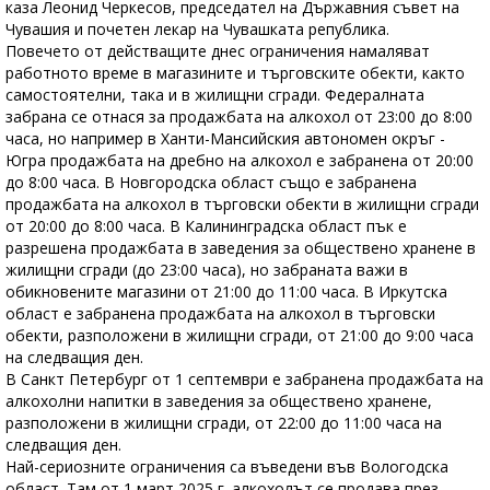
каза Леонид Черкесов, председател на Държавния съвет на
Чувашия и почетен лекар на Чувашката република.
Повечето от действащите днес ограничения намаляват
работното време в магазините и търговските обекти, както
самостоятелни, така и в жилищни сгради. Федералната
забрана се отнася за продажбата на алкохол от 23:00 до 8:00
часа, но например в Ханти-Мансийския автономен окръг -
Югра продажбата на дребно на алкохол е забранена от 20:00
до 8:00 часа. В Новгородска област също е забранена
продажбата на алкохол в търговски обекти в жилищни сгради
от 20:00 до 8:00 часа. В Калининградска област пък е
разрешена продажбата в заведения за обществено хранене в
жилищни сгради (до 23:00 часа), но забраната важи в
обикновените магазини от 21:00 до 11:00 часа. В Иркутска
област е забранена продажбата на алкохол в търговски
обекти, разположени в жилищни сгради, от 21:00 до 9:00 часа
на следващия ден.
В Санкт Петербург от 1 септември е забранена продажбата на
алкохолни напитки в заведения за обществено хранене,
разположени в жилищни сгради, от 22:00 до 11:00 часа на
следващия ден.
Най-сериозните ограничения са въведени във Вологодска
област. Там от 1 март 2025 г. алкохолът се продава през