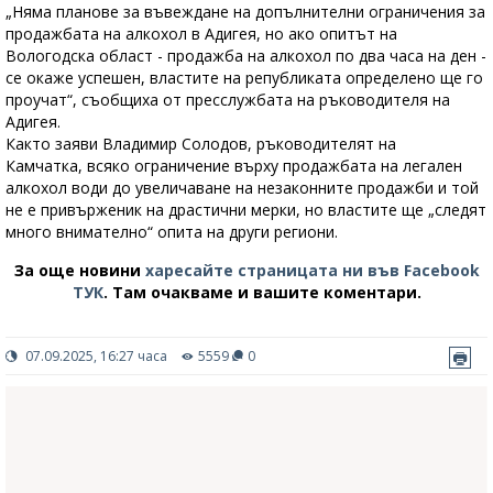
„Няма планове за въвеждане на допълнителни ограничения за
продажбата на алкохол в Адигея, но ако опитът на
Вологодска област - продажба на алкохол по два часа на ден -
се окаже успешен, властите на републиката определено ще го
проучат“, съобщиха от пресслужбата на ръководителя на
Адигея.
Както заяви Владимир Солодов, ръководителят на
Камчатка, всяко ограничение върху продажбата на легален
алкохол води до увеличаване на незаконните продажби и той
не е привърженик на драстични мерки, но властите ще „следят
много внимателно“ опита на други региони.
За още новини
харесайте страницата ни във Facebook
ТУК
.
Там очакваме и вашите коментари.
07.09.2025, 16:27 часа
5559
0