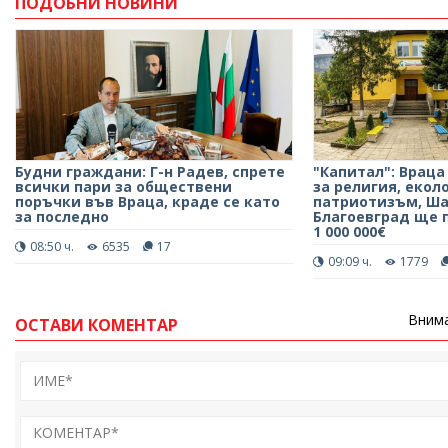
ПОДОБНИ НОВИНИ
Будни граждани: Г-н Радев, спрете
"Капитал": Врац
всички пари за обществени
за религия, екол
поръчки във Враца, краде се като
патриотизъм, Ша
за последно
Благоевград ще 
1 000 000€
08:50 ч.
6535
17
09:09 ч.
1779
Внима
ОСТАВИ КОМЕНТАР