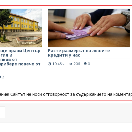
а ще прави Център
Расте размерът на лошите
огия и
кредити у нас
пков от
прибере повече от
10:46 ч.
206
0
2
ние! Сайтът не носи отговорност за съдържанието на коментар