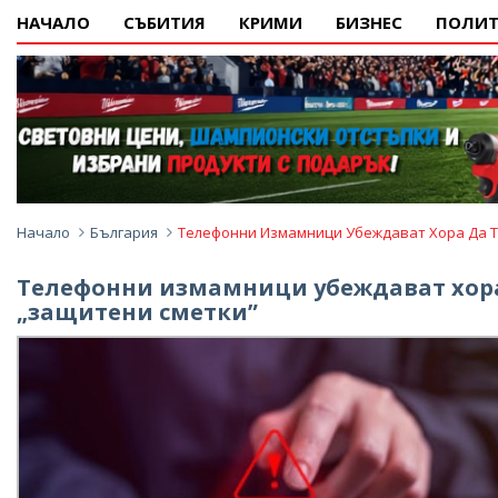
НАЧАЛО
СЪБИТИЯ
КРИМИ
БИЗНЕС
ПОЛИТ
Начало
България
Телефонни Измамници Убеждават Хора Да Те
Телефонни измамници убеждават хора 
„защитени сметки”