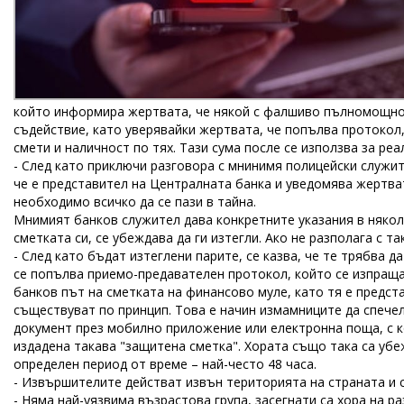
който информира жертвата, че някой с фалшиво пълномощно с
съдействие, като уверявайки жертвата, че попълва протокол
смети и наличност по тях. Тази сума после се използва за ре
- След като приключи разговора с мнинимя полицейски служи
че е представител на Централната банка и уведомява жертват
необходимо всичко да се пази в тайна.
Мнимият банков служител дава конкретните указания в някол
сметката си, се убеждава да ги изтегли. Ако не разполага с та
- След като бъдат изтеглени парите, се казва, че те трябва 
се попълва приемо-предавателен протокол, който се изпраща 
банков път на сметката на финансово муле, като тя е предст
съществуват по принцип. Това е начин измамниците да спеч
документ през мобилно приложение или електронна поща, с к
издадена такава "защитена сметка". Хората също така са убе
определен период от време – най-често 48 часа.
- Извършителите действат извън територията на страната и 
- Няма най-уязвима възрастова група, засегнати са хора на р