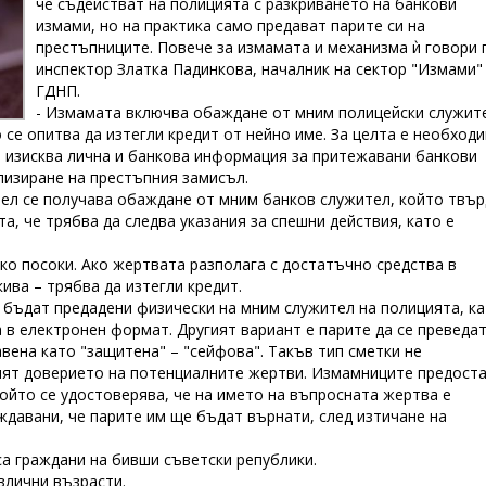
че съдействат на полицията с разкриването на банкови
измами, но на практика само предават парите си на
престъпниците. Повече за измамата и механизма ѝ говори г
инспектор Златка Падинкова, началник на сектор "Измами"
ГДНП.
- Измамата включва обаждане от мним полицейски служит
е опитва да изтегли кредит от нейно име. За целта е необход
, изисква лична и банкова информация за притежавани банкови
ализиране на престъпния замисъл.
тел се получава обаждане от мним банков служител, който твър
а, че трябва да следва указания за спешни действия, като e
ко посоки. Ако жертвата разполага с достатъчно средства в
кива – трябва да изтегли кредит.
да бъдат предадени физически на мним служител на полицията, к
в електронен формат. Другият вариант е парите да се преведат
авена като "защитена" – "сейфова". Такъв тип сметки не
елят доверието на потенциалните жертви. Измамниците предост
ойто се удостоверява, че на името на въпросната жертва е
ждавани, че парите им ще бъдат върнати, след изтичане на
са граждани на бивши съветски републики.
азлични възрасти.