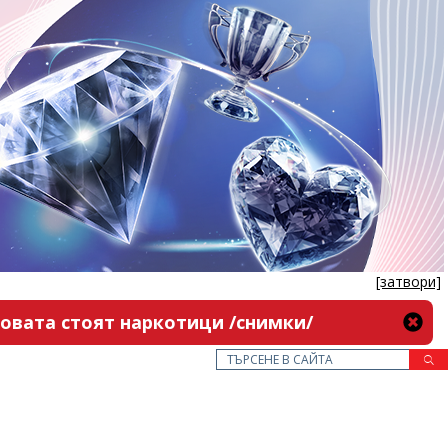
[затвори]
новата стоят наркотици /снимки/