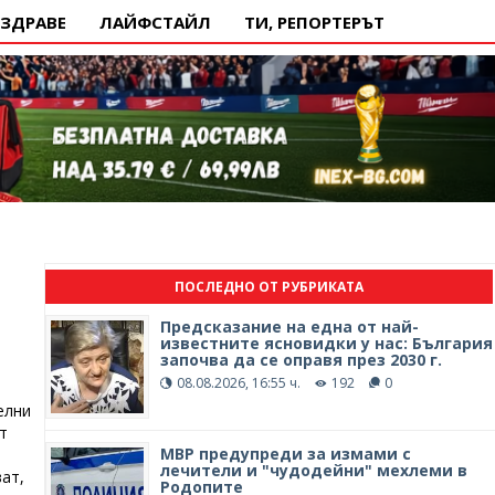
ЗДРАВЕ
ЛАЙФСТАЙЛ
ТИ, РЕПОРТЕРЪТ
ПОСЛЕДНО ОТ РУБРИКАТА
Предсказание на една от най-
известните ясновидки у нас: България
започва да се оправя през 2030 г.
08.08.2026, 16:55 ч.
192
0
елни
т
МВР предупреди за измами с
лечители и "чудодейни" мехлеми в
ат,
Родопите