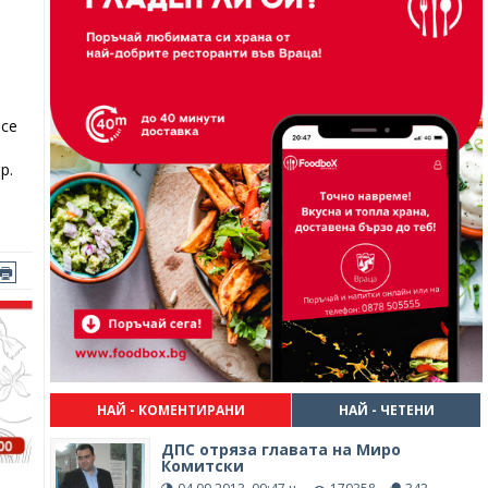
 се
р.
НАЙ - КОМЕНТИРАНИ
НАЙ - ЧЕТЕНИ
ДПС отряза главата на Миро
Комитски