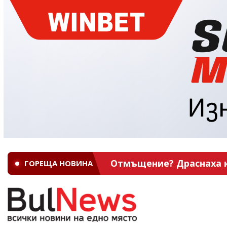
Отмъщение? Драснаха кл
ГОРЕЩА НОВИНА