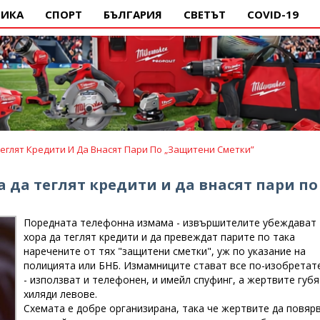
ИКА
СПОРТ
БЪЛГАРИЯ
СВЕТЪТ
COVID-19
глят Кредити И Да Внасят Пари По „защитени Сметки”
да теглят кредити и да внасят пари по
Поредната телефонна измама - извършителите убеждават
хора да теглят кредити и да превеждат парите по така
наречените от тях "защитени сметки", уж по указание на
полицията или БНБ. Измамниците стават все по-изобретат
- използват и телефонен, и имейл спуфинг, а жертвите губя
хиляди левове.
Схемата е добре организирана, така че жертвите да повярв