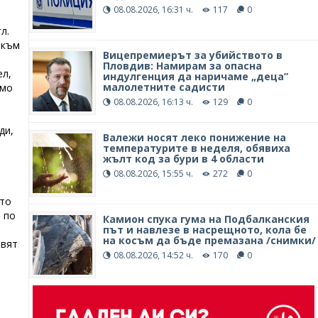
08.08.2026, 16:31 ч.
117
0
л.
 към
Вицепремиерът за убийството в
Пловдив: Намирам за опасна
ел,
индулгенция да наричаме „деца”
малолетните садисти
имо
08.08.2026, 16:13 ч.
129
0
ди,
Валежи носят леко понижение на
температурите в неделя, обявиха
жълт код за бури в 4 области
08.08.2026, 15:55 ч.
272
0
ато
 по
Камион спука гума на Подбалканския
път и навлезе в насрещното, кола бе
на косъм да бъде премазана /снимки/
авят
08.08.2026, 14:52 ч.
170
0