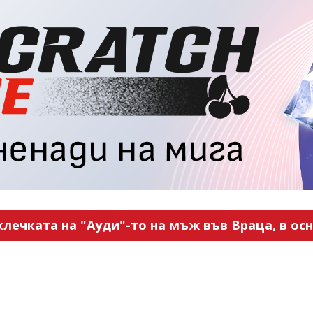
ечката на "Ауди"-то на мъж във Враца, в ос