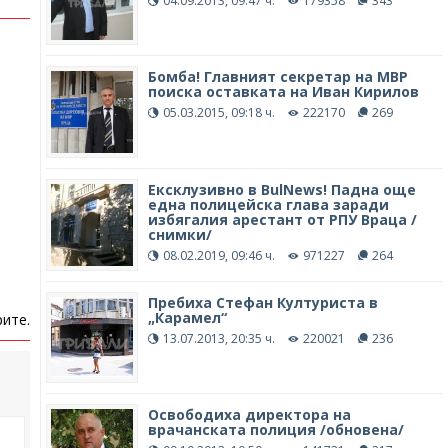
04.09.2013, 09:47 ч.
179358
343
Бомба! Главният секретар на МВР
поиска оставката на Иван Кирилов
05.03.2015, 09:18 ч.
222170
269
Ексклузивно в BulNews! Падна още
една полицейска глава заради
избягалия арестант от РПУ Враца /
снимки/
08.02.2019, 09:46 ч.
971227
264
Пребиха Стефан Културиста в
„Карамел“
ите.
13.07.2013, 20:35 ч.
220021
236
Освободиха директора на
врачанската полиция /обновена/