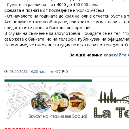
- Сумите са различни – от 4000 до 100 000 лева.
Схемата е позната от последните няколко месеца.
- От началото на годината до края на юли е отчетен ръст на
Ако получите такова обаждане, при което се искат пари – то
предоставяте лична и банкова информация.
В случай на съмнение за злоупотреба – обадете се на тел. 1
свържете с банката, но на телефон, публикуван на официална
Напомняме, че никоя институция не иска пари по телефона. О
За още новини
харесайте 
08.09.2025, 16:28 часа
477
0