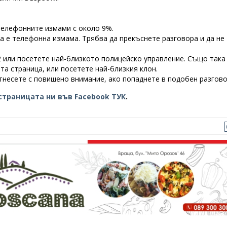
 телефонните измами с около 9%.
ва е телефонна измама. Трябва да прекъснете разговора и да не
12 или посетете най-близкото полицейско управление. Също така
та страница, или посетете най-близкия клон.
тнесете с повишено внимание, ако попаднете в подобен разгово
страницата ни във Facebook ТУК
.