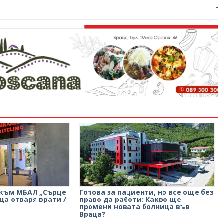
 към МБАЛ „Сърце
Готова за пациенти, но все още без
ца отваря врати /
право да работи: Какво ще
промени новата болница във
Враца?