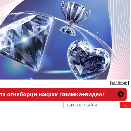
[затвори]
па огнеборци накрак /снимки+видео/