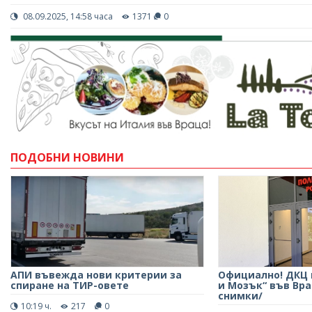
08.09.2025, 14:58 часа
1371
0
ПОДОБНИ НОВИНИ
АПИ въвежда нови критерии за
Официално! ДКЦ
спиране на ТИР-овете
и Мозък“ във Вра
снимки/
10:19 ч.
217
0