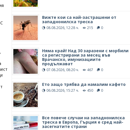
ия
Вижте кои са най-застрашени от
западнонилска треска
SC
08.08.2026, 12:28 ч.
215
0
Няма край! Над 30 заразени с морбили
,
са регистрирани за месец във
Врачанско, имунизациите
а
продължават
шест
07.08.2026, 08:20 ч.
467
0
ди
Ето защо трябва да намалим кафето
ят
06.08.2026, 15:27 ч.
450
0
Все повече случаи на западнонилска
треска в Европа, Гърция е сред най-
засегнатите страни