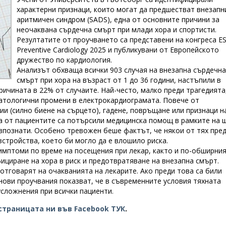
характерни признаци, които могат да предшестват внезапн
аритмичен синдром (SADS), една от основните причини за
неочаквана сърдечна смърт при млади хора и спортисти.
Резултатите от проучването са представени на конгреса E
Preventive Cardiology 2025 и публикувани от Европейското
дружество по кардиология.
Анализът обхваща всички 903 случая на внезапна сърдечна
смърт при хора на възраст от 1 до 36 години, настъпили в
ричината в 22% от случаите. Най-често, малко преди трагедията
патологични промени в електрокардиограмата. Повече от
и (силно биене на сърцето), гадене, повръщане или признаци н
а от пациентите са потърсили медицинска помощ в рамките на 
азпознати. Особено тревожен беше фактът, че някои от тях пре
зстройства, което би могло да е влошило риска.
имптоми по време на посещения при лекар, както и по-обширни
ициране на хора в риск и предотвратяване на внезапна смърт.
отговарят на очакванията на лекарите. Ако преди това са били
нови проучвания показват, че в съвременните условия тяхната
усложнения при всички пациенти.
страницата ни във Facebook ТУК
.