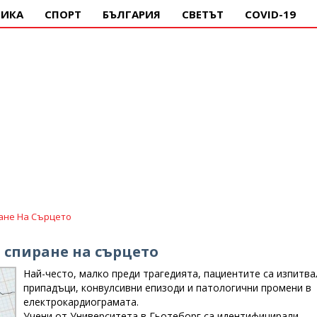
ИКА
СПОРТ
БЪЛГАРИЯ
СВЕТЪТ
COVID-19
ане На Сърцето
 спиране на сърцето
Най-често, малко преди трагедията, пациентите са изпитва
припадъци, конвулсивни епизоди и патологични промени в
електрокардиограмата.
Учени от Университета в Гьотеборг са идентифицирали