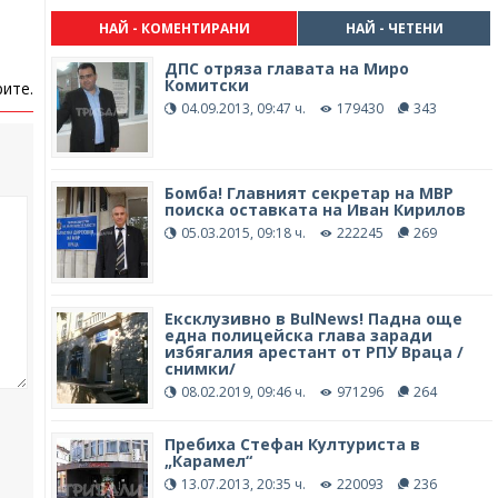
НАЙ - КОМЕНТИРАНИ
НАЙ - ЧЕТЕНИ
ДПС отряза главата на Миро
Комитски
ите.
04.09.2013, 09:47 ч.
179430
343
Бомба! Главният секретар на МВР
поиска оставката на Иван Кирилов
05.03.2015, 09:18 ч.
222245
269
Ексклузивно в BulNews! Падна още
една полицейска глава заради
избягалия арестант от РПУ Враца /
снимки/
08.02.2019, 09:46 ч.
971296
264
Пребиха Стефан Културиста в
„Карамел“
13.07.2013, 20:35 ч.
220093
236