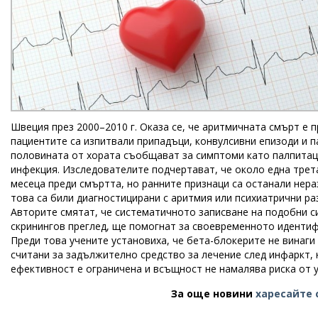
Швеция през 2000–2010 г. Оказа се, че аритмичната смърт е п
пациентите са изпитвали припадъци, конвулсивни епизоди и 
половината от хората съобщават за симптоми като палпитаци
инфекция. Изследователите подчертават, че около една трет
месеца преди смъртта, но ранните признаци са останали нер
това са били диагностицирани с аритмия или психиатрични ра
Авторите смятат, че систематичното записване на подобни с
скринингов преглед, ще помогнат за своевременното идентиф
Преди това учените установиха, че бета-блокерите не винаги 
считани за задължително средство за лечение след инфаркт, 
ефективност е ограничена и всъщност не намалява риска от 
За още новини
харесайте 