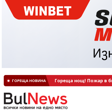
Гореща нощ! Пожар в б
ГОРЕЩА НОВИНА