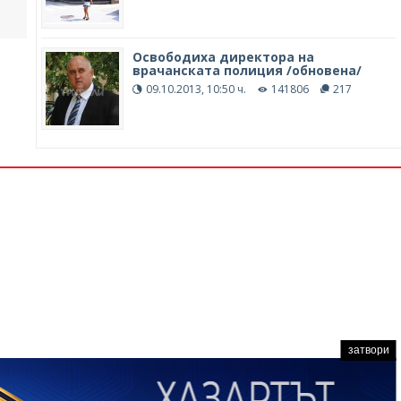
Освободиха директора на
врачанската полиция /обновена/
09.10.2013, 10:50 ч.
141806
217
затвори