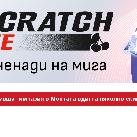
ивша гимназия в Монтана вдигна няколко еки