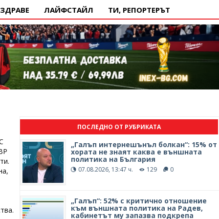
ЗДРАВЕ
ЛАЙФСТАЙЛ
ТИ, РЕПОРТЕРЪТ
ПОСЛЕДНО ОТ РУБРИКАТА
С
„Галъп интернешънъл болкан“: 15% от
ВР
хората не знаят каква е външната
политика на България
ти.
07.08.2026, 13:47 ч.
129
0
на,
„Галъп“: 52% с критично отношение
към външната политика на Радев,
тва.
кабинетът му запазва подкрепа