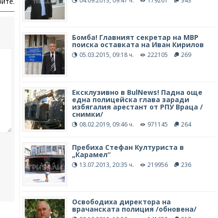
04.09.2013, 09:47 ч.
179261
343
ите.
Бомба! Главният секретар на МВР
поиска оставката на Иван Кирилов
05.03.2015, 09:18 ч.
222105
269
Ексклузивно в BulNews! Падна още
една полицейска глава заради
избягалия арестант от РПУ Враца /
снимки/
08.02.2019, 09:46 ч.
971145
264
Пребиха Стефан Културиста в
„Карамел“
13.07.2013, 20:35 ч.
219956
236
Освободиха директора на
врачанската полиция /обновена/