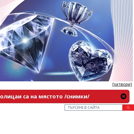
[затвори]
олицаи са на мястото /снимки/