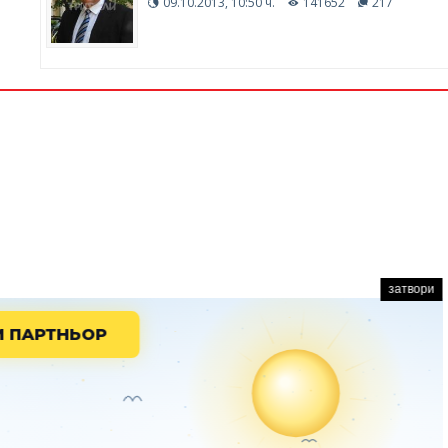
09.10.2013, 10:50 ч.
141652
217
затвори