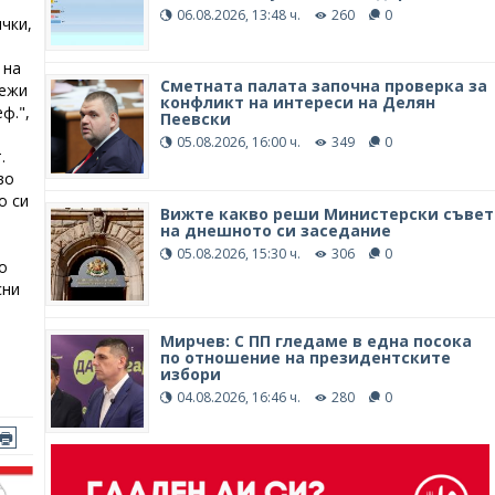
06.08.2026, 13:48 ч.
260
0
чки,
 на
Сметната палата започна проверка за
дежи
конфликт на интереси на Делян
ф.",
Пеевски
05.08.2026, 16:00 ч.
349
0
.
во
о си
Вижте какво реши Министерски съвет
на днешното си заседание
05.08.2026, 15:30 ч.
306
0
о
сни
Мирчев: С ПП гледаме в една посока
по отношение на президентските
избори
04.08.2026, 16:46 ч.
280
0