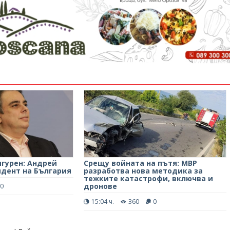
игурен: Андрей
Срещу войната на пътя: МВР
идент на България
разработва нова методика за
тежките катастрофи, включва и
дронове
0
15:04 ч.
360
0