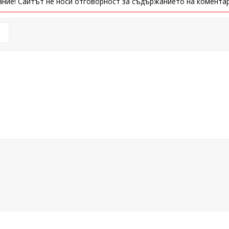
ние! Сайтът не носи отговорност за съдържанието на коментар