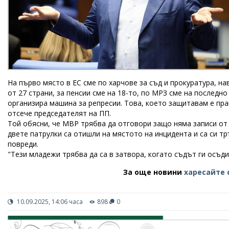
На първо място в ЕС сме по харчове за съд и прокуратура, нав
от 27 страни, за пенсии сме на 18-то, по МРЗ сме на последно
организира машина за репресии. Това, което защитавам е пра
отсече председателят на ПП.
Той обясни, че МВР трябва да отговори защо няма записи от 
двете патрулки са отишли на мястото на инцидента и са си тр
повреди.
"Тези младежи трябва да са в затвора, когато съдът ги осъди
За още новини
харесайте 
10.09.2025, 14:06 часа
898
0