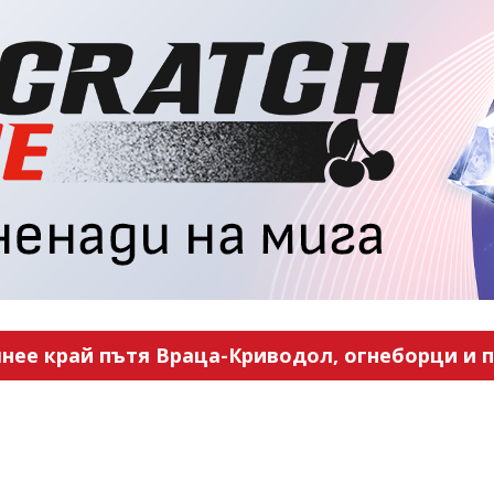
нее край пътя Враца-Криводол, огнеборци и п