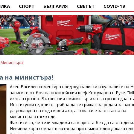
ИКА
СПОРТ
БЪЛГАРИЯ
СВЕТЪТ
COVID-19
а Министъра!
ка на министъра!
Асен Василев коментира пред журналисти в кулоарите на Н
записите от боя на полицейския шеф Кожухаров в Русе. "М
излъга грозно. Вътрешният министър излъга грозно два пъ
Институциите, които трябва да се грижат за реда и за зако
да докладват в съда излъгаха, а това си е за оставка на
министъра отвсякъде.
Фактите са, че тези младежи са в ареста без да са осъдени.
Невинни хора отиват в затвора при съмнителни доказателс