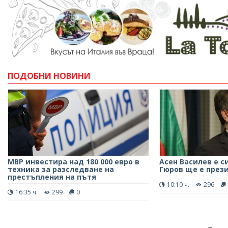
ПОДОБНИ НОВИНИ
МВР инвестира над 180 000 евро в
Асен Василев е с
техника за разследване на
Гюров ще е през
престъпления на пътя
10:10 ч.
296
16:35 ч.
299
0