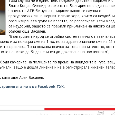
Този случай не е единствен, подобни действия видяхме и с
Благо Коцев. Очевидно законът в България не е един за вси
човекът с АТВ бе пуснат, видяхме какво се случва с
прокурорския син в Перник. Всички хора, които са неудобни
организираната група на властта, се репресират. Тези мла
са неудобни, защото са пребили приближен на някого си ше
обясни още Василев.
"Българският народ се ограбва систематично от тази власт
ярно и за полиция сме на 1-во, но за здравеопазване сме на 21-
 и то с разлика. Това показва всичко за това правителство, коет
вото на всеки да бъде невинен до доказване на противното",
боди камерите на полицаите по време на инцидента в Русе, защ
ъгнали, защо е дошла линейка и не е регистрирала никакви теле
, каза още Асен Василев.
страницата ни във Facebook ТУК
.