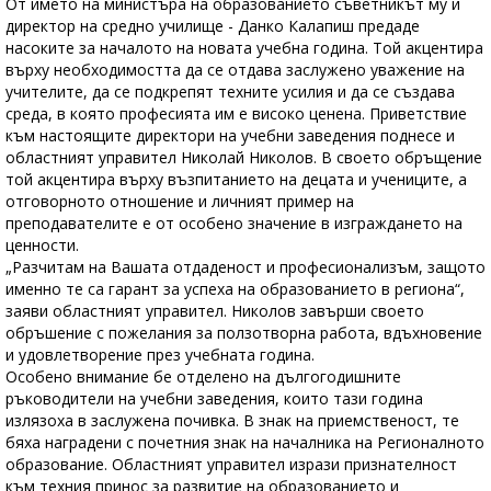
От името на министъра на образованието съветникът му и
директор на средно училище - Данко Калапиш предаде
насоките за началото на новата учебна година. Той акцентира
върху необходимостта да се отдава заслужено уважение на
учителите, да се подкрепят техните усилия и да се създава
среда, в която професията им е високо ценена. Приветствие
към настоящите директори на учебни заведения поднесе и
областният управител Николай Николов. В своето обръщение
той акцентира върху възпитанието на децата и учениците, а
отговорното отношение и личният пример на
преподавателите е от особено значение в изграждането на
ценности.
„Разчитам на Вашата отдаденост и професионализъм, защото
именно те са гарант за успеха на образованието в региона“,
заяви областният управител. Николов завърши своето
обръшение с пожелания за ползотворна работа, вдъхновение
и удовлетворение през учебната година.
Особено внимание бе отделено на дългогодишните
ръководители на учебни заведения, които тази година
излязоха в заслужена почивка. В знак на приемственост, те
бяха наградени с почетния знак на началника на Регионалното
образование. Областният управител изрази признателност
към техния принос за развитие на образованието и