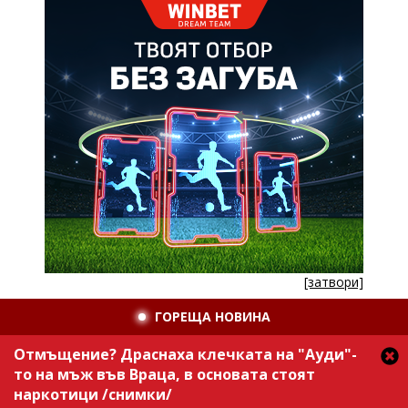
[затвори]
ГОРЕЩА НОВИНА
Отмъщение? Драснаха клечката на "Ауди"-
то на мъж във Враца, в основата стоят
наркотици /снимки/