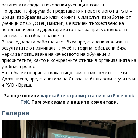
оставената следа в поколения ученици и колеги.
По време на форума бе представено и новото лого на РУО –
Враца, изобразяващо ключ с книга. Символът, изработен от
ученици от СУ „Отец Паисий“, бе връчен тържествено на
новоназначените директори като знак за приемственост в
системата на образованието.
В последвалата работна част бяха представени анализи на
резултатите от изминалата учебна година, обсъдени бяха
мерки за повишаване на качеството на обучение и
приоритетите, както и конкретните стъпки в организацията на
учебния процес.
На събитието присъстваха също заместник - кметът Петя
Долапчиева, представители на Съюза на българските учители
и РУО - Враца.
За още новини
харесайте страницата ни във Facebook
ТУК
.
Там очакваме и вашите коментари.
Галерия