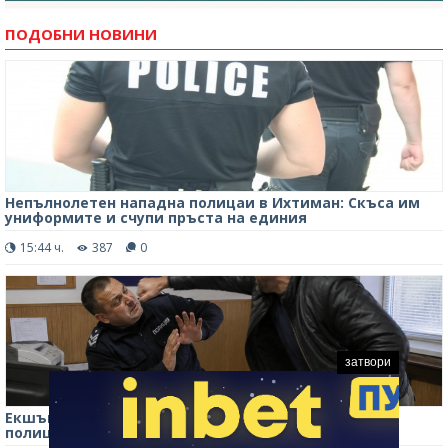
ПОДОБНИ НОВИНИ
Непълнолетен нападна полицаи в Ихтиман: Скъса им
униформите и счупи пръста на единия
15:44 ч.
387
0
затвори
Екшън в участъка! Пиян хулиган опита да удари
полицай по време на беседа във Врачанско