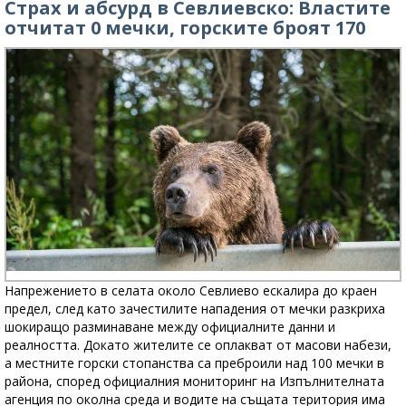
Страх и абсурд в Севлиевско: Властите
отчитат 0 мечки, горските броят 170
Напрежението в селата около Севлиево ескалира до краен
предел, след като зачестилите нападения от мечки разкриха
шокиращо разминаване между официалните данни и
реалността. Докато жителите се оплакват от масови набези,
а местните горски стопанства са преброили над 100 мечки в
района, според официалния мониторинг на Изпълнителната
агенция по околна среда и водите на същата територия има