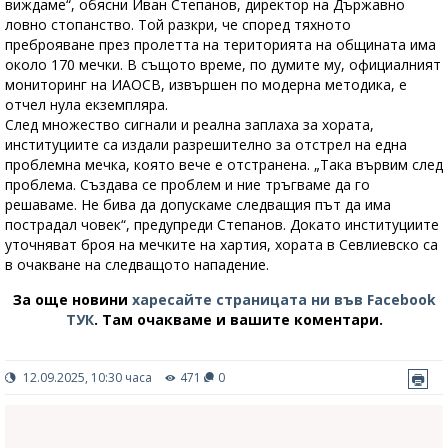
виждаме“, обясни Иван Степанов, директор на Държавно
ловно стопанство. Той разкри, че според тяхното
преброяване през пролетта на територията на общината има
около 170 мечки. В същото време, по думите му, официалният
мониторинг на ИАОСВ, извършен по модерна методика, е
отчел нула екземпляра.
След множество сигнали и реална заплаха за хората,
институциите са издали разрешително за отстрел на една
проблемна мечка, която вече е отстранена. „Така вървим след
проблема. Създава се проблем и ние тръгваме да го
решаваме. Не бива да допускаме следващия път да има
пострадал човек“, предупреди Степанов. Докато институциите
уточняват броя на мечките на хартия, хората в Севлиевско са
в очакване на следващото нападение.
За още новини
харесайте страницата ни във Facebook
ТУК
.
Там очакваме и вашите коментари.
12.09.2025, 10:30 часа
471
0