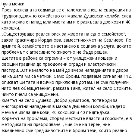
нула мечки.
През последната седмица се е наложила спешна евакуация на
трудноподвижно семейство от махала Душевски колиби, след
като мечка е нападнала имота им и е разкъсала две кози и 40
кокошки.
„Съществуваше реален риск за живота на едно семейство“,
заяви Красимира Йорданова, заместник-кмет на Севлиево. По
думите ѝ, семейството е настанено в социална услуга, докато
проблемът с агресивното животно не бъде решен.
Щетите в района са огромни – от унищожени кошери и
овощни градини до преодолени огради и електрически
пастири. „От началото на май до вчера нападенията в двора
на къщата ми са четири. Само броим, подаваме сигнал на 112,
описват щетата и всичко приключва дотам. Не сме получили
нито лев обезщетение“, разказа Таня, жител на село Стоките,
чиито пчели са унищожени.
Кметът на село Душево, Добри Димитров, потвърди за
многократни нападения в махала Душевски колиби, където
мечка е изяла две кози, 40 кокошки и 40 пъдпъдъка.
Коренът на проблема, според местните власти и горските, е в
методиката на преброяване. „Ние сме на терен, ние
ежедневно сме сред животните и броим тези, които реално