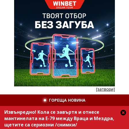
[затвори]
ГОРЕЩА НОВИНА
Извънредно! Кола се завъртя и отнесе
мантинелата на Е-79 между Враца и Мездра,
щетите са сериозни /снимки/