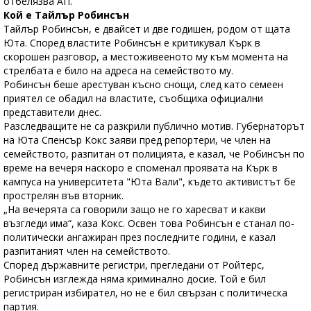
отбелязва АП.
Кой е Тайлър Робинсън
Тайлър Робинсън, е двайсет и две годишен, родом от щата
Юта. Според властите Робинсън е критикувал Кърк в
скорошен разговор, а местоживееното му към момента на
стрелбата е било на адреса на семейството му.
Робинсън беше арестуван късно снощи, след като семеен
приятел се обадил на властите, съобщиха официални
представители днес.
Разследващите не са разкрили публично мотив. Губернаторът
на Юта Спенсър Кокс заяви пред репортери, че член на
семейството, разпитан от полицията, е казал, че Робинсън по
време на вечеря наскоро е споменал проявата на Кърк в
кампуса на университета "Юта Вали", където активистът бе
прострелян във вторник.
„На вечерята са говорили защо не го харесват и какви
възгледи има“, каза Кокс. Освен това Робинсън е станал по-
политически ангажиран през последните години, е казал
разпитаният член на семейството.
Според държавните регистри, прегледани от Ройтерс,
Робинсън изглежда няма криминално досие. Той е бил
регистриран избирател, но не е бил свързан с политическа
партия.