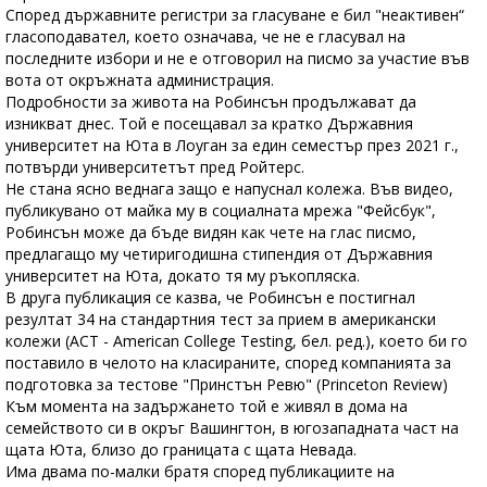
Според държавните регистри за гласуване е бил "неактивен“
гласоподавател, което означава, че не е гласувал на
последните избори и не е отговорил на писмо за участие във
вота от окръжната администрация.
Подробности за живота на Робинсън продължават да
изникват днес. Той е посещавал за кратко Държавния
университет на Юта в Лоуган за един семестър през 2021 г.,
потвърди университетът пред Ройтерс.
Не стана ясно веднага защо е напуснал колежа. Във видео,
публикувано от майка му в социалната мрежа "Фейсбук",
Робинсън може да бъде видян как чете на глас писмо,
предлагащо му четиригодишна стипендия от Държавния
университет на Юта, докато тя му ръкопляска.
В друга публикация се казва, че Робинсън е постигнал
резултат 34 на стандартния тест за прием в американски
колежи (ACT - American College Testing, бел. ред.), което би го
поставило в челото на класираните, според компанията за
подготовка за тестове "Принстън Ревю" (Princeton Review)
Към момента на задържането той е живял в дома на
семейството си в окръг Вашингтон, в югозападната част на
щата Юта, близо до границата с щата Невада.
Има двама по-малки братя според публикациите на