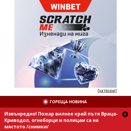
[затвори]
ГОРЕЩА НОВИНА
Извънредно! Пожар вилнее край пътя Враца-
Криводол, огнеборци и полицаи са на
мястото /снимки/