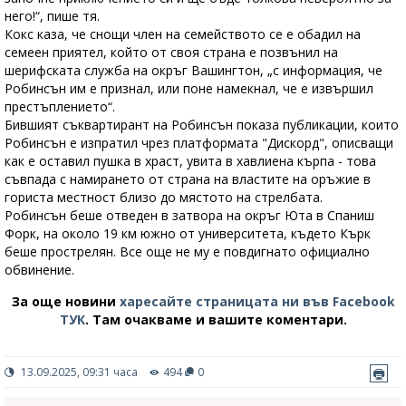
него!“, пише тя.
Кокс каза, че снощи член на семейството се е обадил на
семеен приятел, който от своя страна е позвънил на
шерифската служба на окръг Вашингтон, „с информация, че
Робинсън им е признал, или поне намекнал, че е извършил
престъплението“.
Бившият съквартирант на Робинсън показа публикации, които
Робинсън е изпратил чрез платформата "Дискорд", описващи
как е оставил пушка в храст, увита в хавлиена кърпа - това
съвпада с намирането от страна на властите на оръжие в
гориста местност близо до мястото на стрелбата.
Робинсън беше отведен в затвора на окръг Юта в Спаниш
Форк, на около 19 км южно от университета, където Кърк
беше прострелян. Все още не му е повдигнато официално
обвинение.
За още новини
харесайте страницата ни във Facebook
ТУК
.
Там очакваме и вашите коментари.
13.09.2025, 09:31 часа
494
0