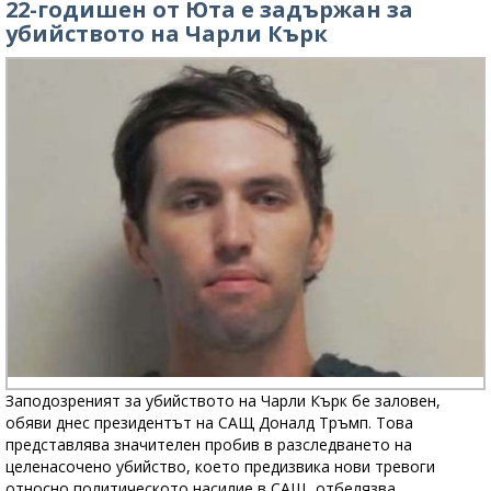
22-годишен от Юта е задържан за
убийството на Чарли Кърк
Заподозреният за убийството на Чарли Кърк бе заловен,
обяви днес президентът на САЩ Доналд Тръмп. Това
представлява значителен пробив в разследването на
целенасочено убийство, което предизвика нови тревоги
относно политическото насилие в САЩ, отбелязва