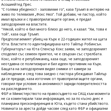
Асошиейтед Прес.
"С голяма убеденост - заловихме го“, каза Тръмп в интервю на
живо по телевизия „Фокс Нюз“. Той добави, че пастор, който
имал връзки и с правоприлагащите органи, е предал
заподозрения на властите.
"Някой, който е бил много близо до него, е казал: "Хм, това е
той", каза още Тръмп.
Предполагаемият убиец на Кърк е 22-годишен жител на щата
Юта. Властите го идентифицираха като Тайлър Робинсън.
Губернаторът на Юта Спенсър Кокс заяви, че заподозреният
споделил със семеен приятел, че е свързан със стрелбата.
Кокс, който е републиканец, каза още, че заподозреният
неотдавна се политизирал и бил идеен противник на Кърк.
Бащата на заподозрения видял снимки от камери за
наблюдение и след това заедно с пастора убеждавал Тайлър
да се предаде, каза източник от правоприлагащите органи,
говорил при условие за анонимност зариди поверителността
на разследването.
ФБР и Министерството на правосъдието на САЩ към момента
не са коментирали тази информация, но за по късно днес е
планирана пресконференция в Юта, където стана убийството.
Новината за ареста дойде часове след като ФБР и официални