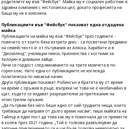
родителите му във "Фейсбук". Майка му е социален работник в
здравна компания с нестопанска цел, докато професията на
баща му не е изяснена.
Публикациите във "Фейсбук" показват една отдадена
майка
Публикациите на майка му във "Фейсбук" през годините -
повечето от които бяха изтрити днес - са посветени предимно
на семейството ѝ: от пътувания из Аляска, Карибите и в
"Дисниленд"; училищни пиеси, празненства с костюми за
Хелоуин и домашни зайци.
Личи си гордост след минаването на трите момчета в по-
горен клас. Нито една от публикациите не изглежда
политическа по никакъв начин.
Други публикации показват Робинсън и братята му от време
на време с оръжия в ръце, въпреки че това не е необичайно в
щат, където се издават разрешителни за притежание на
огнестрелни оръжия.
„Да пътувам без него беше едно от най-трудните неща, които
трябваше да направя от дълго време насам“, пише майката на
Тайлър в един пост да това как му е помогнала да се премести
в колеж през 2021 година. „Той е толкова развълнуван да
започне приключението си и ще бъде толкова невероятно за