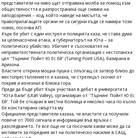
представители на ниво щат отправиха молба за помощ към
обществеността и разпространиха още снимки на
заподозрения – ход, който наведе на мисълта, че
правоприлагащите органи не са сигурни къде се намира този
човек, посочва АП.
Кърк бе убит с един изстрел и полицията каза, че става дума
за целенасочена атака, а губернаторът на Юта – за
политическо убийство. Убитият е съосновател на
неправителствената политическа организация с нестопанска
цел "Търнинг Пойнт Ю Ес Ей“ (Turning Point USA), базирана в
Аризона.
Властите откриха мощна пушка с плъзгащ се затвор близо до
местопрестъплението и казаха, че стрелецът скочил от
покрив и изчезнал в близка гора.
Преди да бъде убит Кърк участвал в дебат в университета
"Юта Вали“ (Utah Valley), организиран от "Търнинг Пойнт Ю Ес
Ей“. Той бе откаран в местна болница и няколко часа по-късно
бе констатирана смъртта му.
Официални представители казаха, че властите са получили
повече от 7000 сигнала и информации във връзка с
разследването. Те все още не са посочили какви може да са
мотивите за поредния акт на политическо насилие в САЩ,