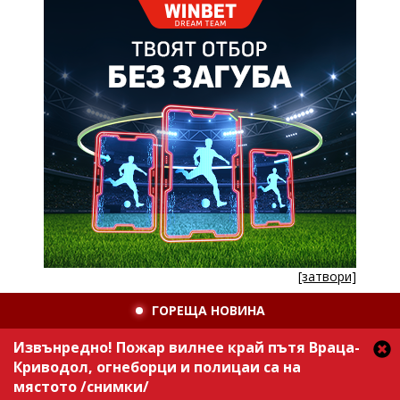
[затвори]
ГОРЕЩА НОВИНА
Извънредно! Пожар вилнее край пътя Враца-
Криводол, огнеборци и полицаи са на
мястото /снимки/