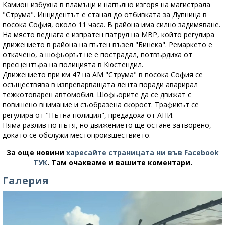
Камион избухна в пламъци и напълно изгоря на магистрала
"Струма". Инцидентът е станал до отбивката за Дупница в
посока София, около 11 часа. В района има силно задимяване.
На място веднага е изпратен патрул на МВР, който регулира
движението в района на пътен възел "Бинека". Ремаркето е
откачено, а шофьорът не е пострадал, потвърдиха от
пресцентъра на полицията в Кюстендил.
Движението при км 47 на АМ "Струма" в посока София се
осъществява в изпреварващата лента поради аварирал
тежкотоварен автомобил. Шофьорите да се движат с
повишено внимание и съобразена скорост. Трафикът се
регулира от "Пътна полиция", предадоха от АПИ.
Няма разлив по пътя, но движението ще остане затворено,
докато се обслужи местопроизшествието.
За още новини
харесайте страницата ни във Facebook
ТУК
.
Там очакваме и вашите коментари.
Галерия