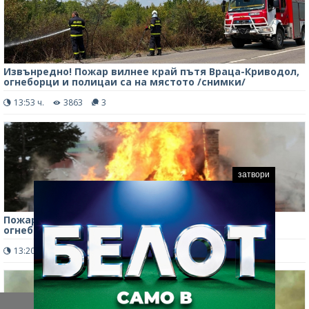
Извънредно! Пожар вилнее край пътя Враца-Криводол,
огнеборци и полицаи са на мястото /снимки/
13:53 ч.
3863
3
затвори
Пожар в жилищна сграда вдигна накрак видински
огнеборци, щетите са сериозни
13:20 ч.
767
0