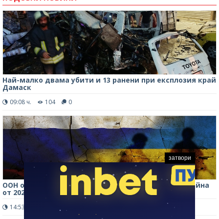
Най-малко двама убити и 13 ранени при експлозия край
Дамаск
09:08 ч.
104
0
затвори
ООН отчете рекорден брой цивилни жертви в Украйна
от 2022 г. насам
14:53 ч.
180
0