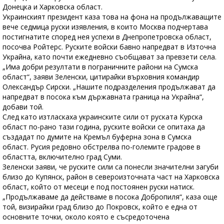
Донецка и Харковска област.
Украинският президент каза това на фона на продължаващите
вече седмица руски изявления, в които Москва подчертава
постигнатите според нея успехи в Днепропетровска област,
посочва Ройтерс. Руските войски бавно напредват в Източна
Украйна, като почти ежедневно съобщават за превзети села.
„Има добри резултати в пограничните райони на Сумска
област“, заяви Зеленски, цитирайки върховния командир
Олександър Сирски. „Нашите подразделения продължават да
напредват в посока към държавната граница на Украйна“,
добави той.
След като изтласкаха украинските сили от руската Курска
област по-рано тази година, руските войски се опитаха да
създадат по думите на Кремъл буферна зона в Сумска
област. Русия редовно обстрелва по-големите градове в
областта, включително град Суми.
Зеленски заяви, че руските сили са понесли значителни загуби
близо до Купянск, район в североизточната част на Харковска
област, който от месеци е под постоянен руски натиск.
„Продължаваме да действаме в посока Добропиля“, каза още
той, визирайки град близо до Покровск, който е една от
основните точки, около която е съсредоточена