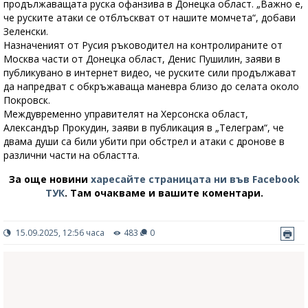
продължаващата руска офанзива в Донецка област. „Важно е,
че руските атаки се отблъскват от нашите момчета“, добави
Зеленски.
Назначеният от Русия ръководител на контролираните от
Москва части от Донецка област, Денис Пушилин, заяви в
публикувано в интернет видео, че руските сили продължават
да напредват с обкръжаваща маневра близо до селата около
Покровск.
Междувременно управителят на Херсонска област,
Александър Прокудин, заяви в публикация в „Телеграм“, че
двама души са били убити при обстрел и атаки с дронове в
различни части на областта.
За още новини
харесайте страницата ни във Facebook
ТУК
.
Там очакваме и вашите коментари.
15.09.2025, 12:56 часа
483
0