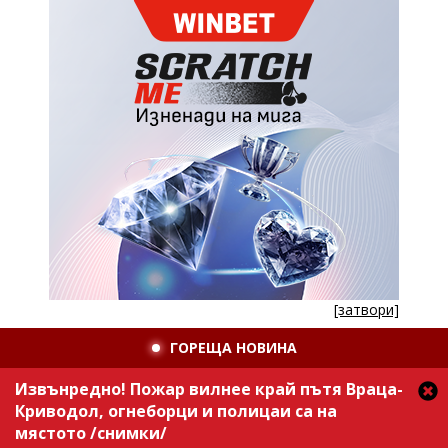
[затвори]
ГОРЕЩА НОВИНА
Извънредно! Пожар вилнее край пътя Враца-
Криводол, огнеборци и полицаи са на
мястото /снимки/