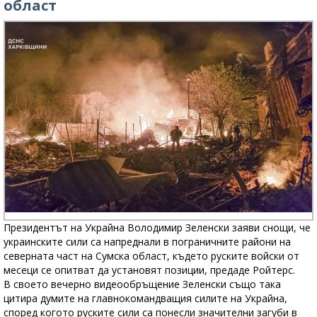
област
Президентът на Украйна Володимир Зеленски заяви снощи, че
украинските сили са напреднали в пограничните райони на
северната част на Сумска област, където руските войски от
месеци се опитват да установят позиции, предаде Ройтерс.
В своето вечерно видеообръщение Зеленски също така
цитира думите на главнокомандващия силите на Украйна,
според когото руските сили са понесли значителни загуби в