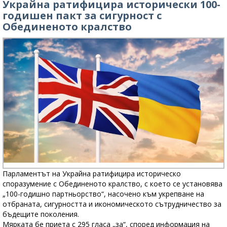
Украйна ратифицира исторически 100-
годишен пакт за сигурност с
Обединеното кралство
Парламентът на Украйна ратифицира историческо
споразумение с Обединеното кралство, с което се установява
„100-годишно партньорство“, насочено към укрепване на
отбраната, сигурността и икономическото сътрудничество за
бъдещите поколения.
Мярката бе приета с 295 гласа „за“, според информация на