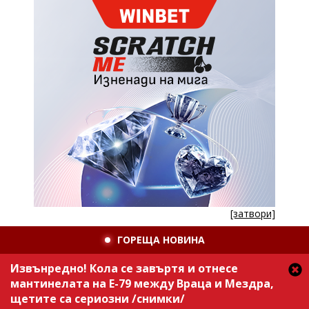
[затвори]
ГОРЕЩА НОВИНА
Извънредно! Кола се завъртя и отнесе
мантинелата на Е-79 между Враца и Мездра,
щетите са сериозни /снимки/