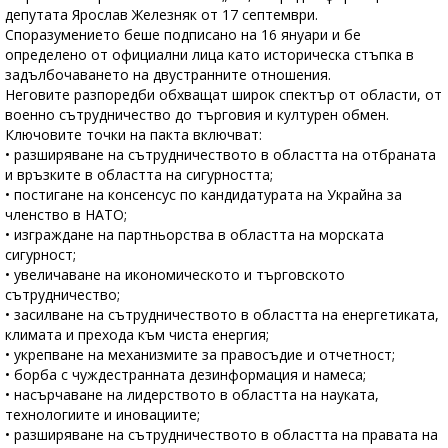
депутата Ярослав Железняк от 17 септември.
Споразумението беше подписано на 16 януари и бе
определено от официални лица като историческа стъпка в
задълбочаването на двустранните отношения.
Неговите разпоредби обхващат широк спектър от области, от
военно сътрудничество до търговия и културен обмен.
Ключовите точки на пакта включват:
• разширяване на сътрудничеството в областта на отбраната
и връзките в областта на сигурността;
• постигане на консенсус по кандидатурата на Украйна за
членство в НАТО;
• изграждане на партньорства в областта на морската
сигурност;
• увеличаване на икономическото и търговското
сътрудничество;
• засилване на сътрудничеството в областта на енергетиката,
климата и прехода към чиста енергия;
• укрепване на механизмите за правосъдие и отчетност;
• борба с чуждестранната дезинформация и намеса;
• насърчаване на лидерството в областта на науката,
технологиите и иновациите;
• разширяване на сътрудничеството в областта на правата на