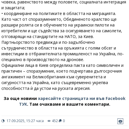
човека, равенството между половете, социалната интеграция
и защитата;
• координиране на политиките в областта на миграцията.
Като част от споразумението, Обединеното кралство ще
разшири ролята си в обучението на украински пилоти на
изтребители и ще съдейства за осигуряването на самолети,
отговарящи на стандартите на НАТО, за Киев.
Партньорството предвижда и по-задълбочено
сътрудничество в областта на оръжията с голям обсег и
инвестиции в отбранителната промишленост на Украйна, по-
специално в производството на дронове.
Официални лица в Киев определиха пакта като символичен и
практичен – споразумение, което подчертава дългосрочния
ангажимент на Великобритания към суверенитета и
сигурността на Украйна, като същевременно укрепва
способността ѝ да устои на руската агресия.
За още новини
харесайте страницата ни във Facebook
ТУК
.
Там очакваме и вашите коментари.
17.09.2025, 15:27 часа
452
0