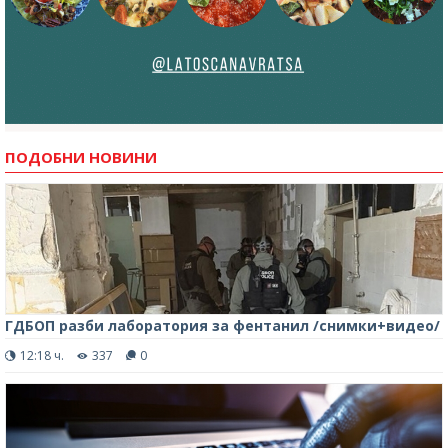
ПОДОБНИ НОВИНИ
ГДБОП разби лаборатория за фентанил /снимки+видео/
12:18 ч.
337
0