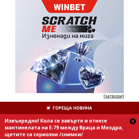
[затвори]
ГОРЕЩА НОВИНА
Извънредно! Кола се завъртя и отнесе
мантинелата на Е-79 между Враца и Мездра,
щетите са сериозни /снимки/