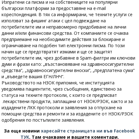
Изпратени са писма и на собствениците на популярни
български платформи за предоставяне на e-mail
кореспонденция. В тях са информирани, че техните услуги се
използват за фишинг атаки с цел подвеждане на
потребителите им и неправомерно придобиване на лични
данни и/или финансови средства. От компаниите се очаква
предприемане на необходимите действия за блокиране и
ограничаване на подобен тип електронни писма. По този
начин ще се предотвратят измами и ще се защитят
потребителите им, чрез добавяне в Spam-филтри им ключови
думи и фрази като: „възстановяване на здравноосигурителни
средства“, „здравноосигурителни вноски“, „предплатена сума“
и „въведете вашия ЕГН/ЛНЧ“.
Ръководството на НЗОК припомня, че институцията
уведомява пациентите, чрез съобщения, единствено за
статуса на техните протоколи, с които се предписват
лекарствени продукти, заплащани от НЗОК/РЗОК, както и за
издадените ЛКК протоколи и заявления за отпускане на
помощни средства и ремонти и за издадените от НЗОК/РЗОК
одобрения по постъпилите заявления.
За още новини
харесайте страницата ни във Facebook
ТУК
.
Там очакваме и вашите коментари.