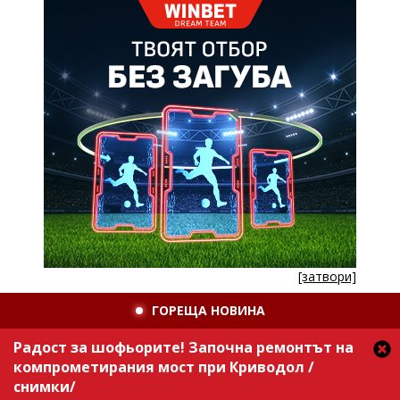
[затвори]
ГОРЕЩА НОВИНА
Радост за шофьорите! Започна ремонтът на
компрометирания мост при Криводол /
снимки/