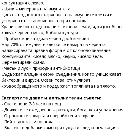
консултация с лекар.
- Цинк – минералът на имунитета
Цинкът подпомага съзряването на имунните клетки и
ускорява възстановяването при настинка.
Храни с високо съдържание: тиквени семки, ядки (особено
кашу), червено месо, бобови култури
- Пробиотици за здрав черен дроб и черва
Над 70% от имунните клетки се намират в червата!
Балансираната чревна флора е от ключово значение.
Консумирайте: кисело мляко, кефир, кисело зеле,
ферментирали храни.
- Чесън и лук – природни антибиотици
Съдържат алицин и серни съединения, които унищожават
бактерии и вируси. Освен това, стимулират
кръвообращението и поддържат топлината на тялото.
Експертите дават и допълнителни съвети:
- Спете поне 7-8 часа на нощ
- Движете се ежедневно – разходки, йога, леки упражнения
- Ограничете захарта и преработените храни
- Пийте достатъчно вода
- Включете добавки само при нужда и след консултация с