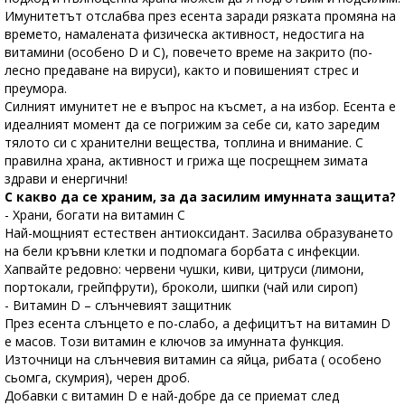
Имунитетът отслабва през есента заради рязката промяна на
времето, намалената физическа активност, недостига на
витамини (особено D и C), повечето време на закрито (по-
лесно предаване на вируси), както и повишеният стрес и
преумора.
Силният имунитет не е въпрос на късмет, а на избор. Есента е
идеалният момент да се погрижим за себе си, като заредим
тялото си с хранителни вещества, топлина и внимание. С
правилна храна, активност и грижа ще посрещнем зимата
здрави и енергични!
С какво да се храним, за да засилим имунната защита?
- Храни, богати на витамин C
Най-мощният естествен антиоксидант. Засилва образуването
на бели кръвни клетки и подпомага борбата с инфекции.
Хапвайте редовно: червени чушки, киви, цитруси (лимони,
портокали, грейпфрути), броколи, шипки (чай или сироп)
- Витамин D – слънчевият защитник
През есента слънцето е по-слабо, а дефицитът на витамин D
е масов. Този витамин е ключов за имунната функция.
Източници на слънчевия витамин са яйца, рибата ( особено
сьомга, скумрия), черен дроб.
Добавки с витамин D е най-добре да се приемат след