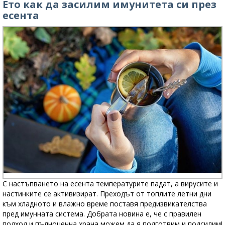
Ето как да засилим имунитета си през
есента
С настъпването на есента температурите падат, а вирусите и
настинките се активизират. Преходът от топлите летни дни
към хладното и влажно време поставя предизвикателства
пред имунната система. Добрата новина е, че с правилен
подход и пълноценна храна можем да я подготвим и подсилим!