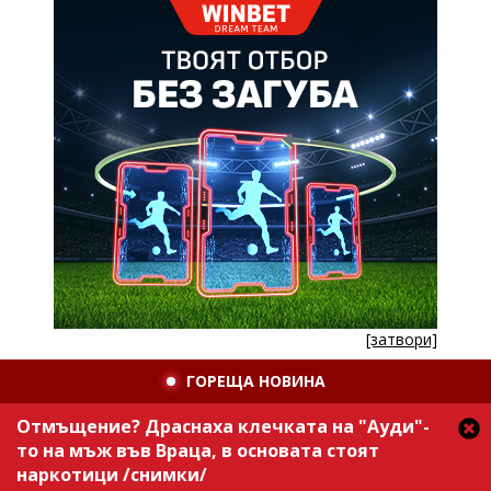
[затвори]
ГОРЕЩА НОВИНА
Отмъщение? Драснаха клечката на "Ауди"-
то на мъж във Враца, в основата стоят
наркотици /снимки/