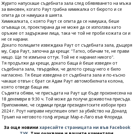
Журито напускаше съдебната зала след обявяването на мъжа
за виновен, когато Раут грабна химикалка от бюрото и се
опита да се намушка в шията.
Химикалката, с която Раут се опита да се намушка, беше
огъваща се, проектирана да не може да се използва като
оръжие от задържани лица, така че той не проби кожата си и
не се нарани.
Докато полицаите извеждаха Раут от съдебната зала, дъщеря
му, Сара Раут, започна да крещи: "Татко, обичам те, не прави
нищо. Ще те измъкна оттук. Той не е наранил никого".
Тя продължи да крещи, докато баща ѝ беше изведен от
съдебната зала, твърдейки, че делото срещу него е било
нагласено. Тя беше изведена от съдебната зала и по-късно
чакаше отвън с брат си Адам Раут автомобилната колона,
която отведе баща им.
Съдията обяви, че присъдата на Раут ще бъде произнесена на
18 декември в 9:30 ч. Той може да получи доживотна присъда.
Припомняме, че седмици преди президентските избори през
2024 г. Роут направи неуспешен опит за убийство на Доналд
Тръмп на неговото голф игрище Мар-е-Лаго във Флорида.
За още новини
харесайте страницата ни във Facebook
ТУК
.
Там очакваме и вашите коментари.