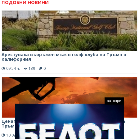
ПОДОБНИ НОВИНИ
Арестуваха въоръжен мъж в голф клуба на Тръмп в
Калифорния
09:54 ч.
139
0
затвори
Цената на петрола падна рязко след решението на
Тръмп да отложи ударите срещу Иран
10:09 ч.
271
0