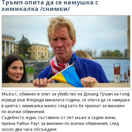
Тръмп опита да се намушка с
химикалка /снимки/
Мъжът, обвинен в опит за убийство на Доналд Тръмп на голф
игрище във Флорида миналата година, се опита да се намушка
в шията с химикалка малко след като бе признат за виновен
по всички обвинения.
Съдебното жури, съставено от пет мъже и седем жени,
призна Райън Раут за виновен по всички обвинения, след
около два часа обсъждане.