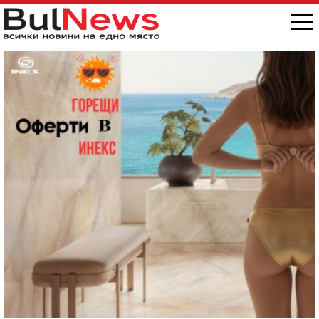
снимка/