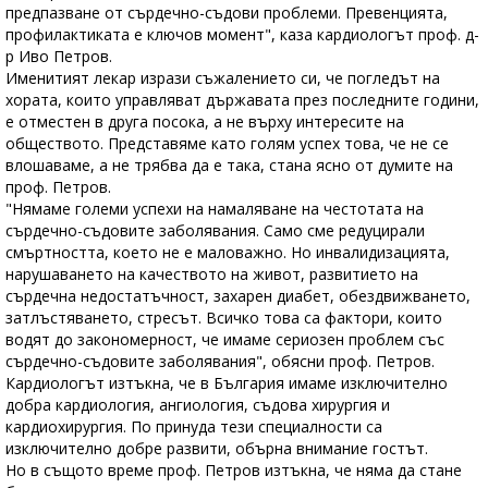
предпазване от сърдечно-съдови проблеми. Превенцията,
профилактиката е ключов момент", каза кардиологът проф. д-
р Иво Петров.
Именитият лекар изрази съжалението си, че погледът на
хората, които управляват държавата през последните години,
е отместен в друга посока, а не върху интересите на
обществото. Представяме като голям успех това, че не се
влошаваме, а не трябва да е така, стана ясно от думите на
проф. Петров.
"Нямаме големи успехи на намаляване на честотата на
сърдечно-съдовите заболявания. Само сме редуцирали
смъртността, което не е маловажно. Но инвалидизацията,
нарушаването на качеството на живот, развитието на
сърдечна недостатъчност, захарен диабет, обездвижването,
затлъстяването, стресът. Всичко това са фактори, които
водят до закономерност, че имаме сериозен проблем със
сърдечно-съдовите заболявания", обясни проф. Петров.
Кардиологът изтъкна, че в България имаме изключително
добра кардиология, ангиология, съдова хирургия и
кардиохирургия. По принуда тези специалности са
изключително добре развити, обърна внимание гостът.
Но в същото време проф. Петров изтъкна, че няма да стане