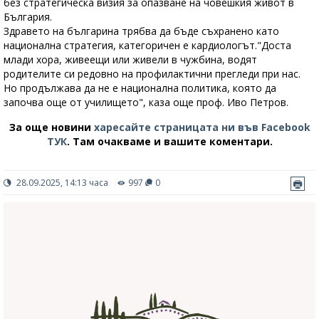
без стратегическа визия за опазване на човешкия живот в
България.
Здравето на българина трябва да бъде съхранено като
национална стратегия, категоричен е кардиологът."Доста
млади хора, живеещи или живели в чужбина, водят
родителите си редовно на профилактични прегледи при нас.
Но продължава да не е национална политика, която да
започва още от училището", каза още проф. Иво Петров.
За още новини
харесайте страницата ни във Facebook
ТУК
.
Там очакваме и вашите коментари.
28.09.2025, 14:13 часа
997
0