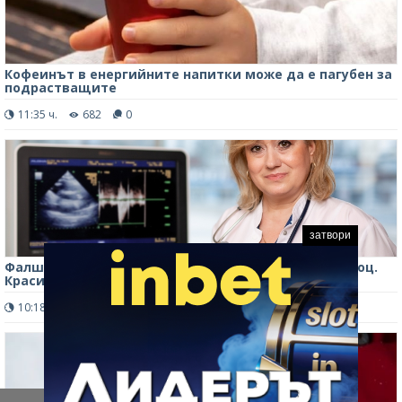
Кофеинът в енергийните напитки може да е пагубен за
подрастващите
11:35 ч.
682
0
затвори
Фалшив сайт публикува некролог на кардиолога доц.
Красимира Христова
10:18 ч.
797
0