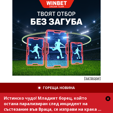
[затвори]
ГОРЕЩА НОВИНА
Истинско чудо! Младият борец, който
остана парализиран след инцидент на
състезание във Враца, се изправи на крака /