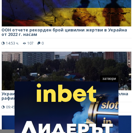
ООН отчете рекорден брой цивилни жертви в Украйна
от 2022 г. насам
14:53 ч.
107
0
затвори
Украински дронове атакуваха отново голяма петролна
рафинерия в Русия
09:45 ч.
149
0