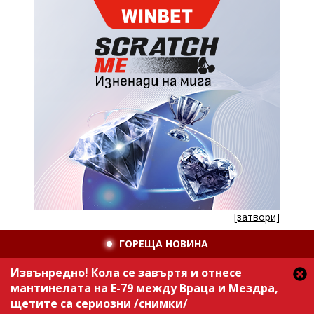
[затвори]
ГОРЕЩА НОВИНА
Извънредно! Кола се завъртя и отнесе
мантинелата на Е-79 между Враца и Мездра,
щетите са сериозни /снимки/