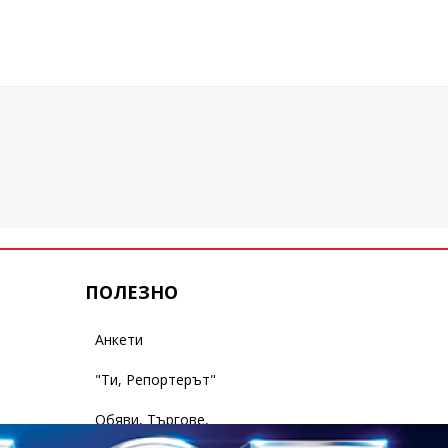
ПОЛЕЗНО
Анкети
"Ти, Репортерът"
Обяви, Търгове,
Съобщения