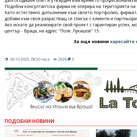
дългогодишен опит и утвърден във времето професионализъ
Подобна консултантска фирма не оперира на територията на
Като естествено допълнение към своето портфолио, фирмата
добави към своя разрастващ се списък с клиенти и партньори
Ако искате да реализирате свой проект с гарантиран успех, 
център - Враца, на адрес "Полк. Лукашов" 15.
За още новини
харесайте 
06.10.2025, 08:50 часа
2626
0
ПОДОБНИ НОВИНИ