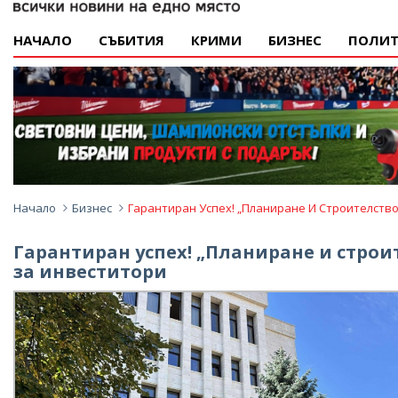
НАЧАЛО
СЪБИТИЯ
КРИМИ
БИЗНЕС
ПОЛИТ
Начало
Бизнес
Гарантиран Успех! „Планиране И Строителств
Гарантиран успех! „Планиране и стро
за инвеститори