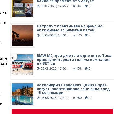
Какво се променя от 9 август
06.08.2026, 12:45 ч.
307
0
р на
а си
Петролът поевтинява на фона на
оптимизма за Близкия изток
05.08.2026, 15:40 ч.
170
0
и
.
BMW М2, два джета и едно лято: Така
шите
приключи първата голяма кампания
на BET.bg
 да е
05.08.2026, 15:00 ч.
458
0
Хотелиерите запазват цените през
август, поевтиняване се очаква след
15 септември
в
05.08.2026, 12:27 ч.
200
0
к