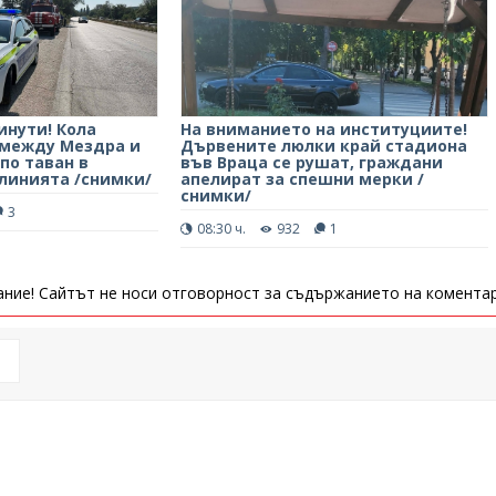
инути! Кола
На вниманието на институциите!
9 между Мездра и
Дървените люлки край стадиона
 по таван в
във Враца се рушат, граждани
 линията /снимки/
апелират за спешни мерки /
снимки/
3
08:30 ч.
932
1
ние! Сайтът не носи отговорност за съдържанието на коментар