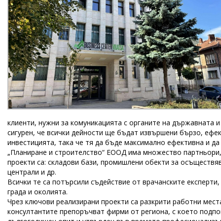
клиенти, нужни за комуникацията с органите на държавната и
сигурен, че всички дейности ще бъдат извършени бързо, ефек
инвестицията, така че тя да бъде максимално ефективна и да
„Планиране и строителство“ ЕООД има множество партньори, 
проекти са: складови бази, промишлени обекти за осъществя
централи и др.
Всички те са потърсили съдействие от врачанските експерти,
града и околията.
Чрез ключови реализирани проекти са разкрити работни места
консултантите препоръчват фирми от региона, с което подпом