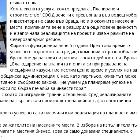
всяка стъпка.
Комплексната услуга, която предлага „Планиране и
строителство“ ЕООД вече ги е превърнала във водещ избо
инвеститори не само във Враца, но и в околните населени
места. Компанията вече е разширила още повече дейностт
и е започнала реализацията на проект и извън рамките на
Северозападния регион.
Фирмата функционира вече 5 години. През това време тя
успешно е подпомогнала редица компании от разнообразн
браншове да разкрият и развият своята дейност във Враца
„Благодарение на знанията и опита си при решаване на
специфични казуси, ние пестим ценно време и усилия на на
 общинска администрация. С нас, като партньор, клиентът може
тивно и съобразно закона. Ние умеем да планираме успеха на
 носи по-бърза печалба за инвеститора.“
с които са изградили трайни отношения. Сред реализираните
ване на търговска и производствена дейност, фотоволтаични
 които успешно са ги насочили към реализация на плановете им 
 за жителите на населените места. В избора на изпълнители пъ
агат и местния бизнес. Това са само доказани специалисти, с