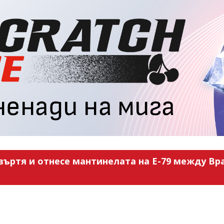
въртя и отнесе мантинелата на Е-79 между Вра