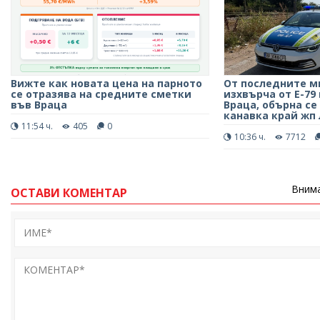
Вижте как новата цена на парното
От последните м
се отразява на средните сметки
изхвърча от Е-7
във Враца
Враца, обърна се
канавка край жп
11:54 ч.
405
0
10:36 ч.
7712
Внима
ОСТАВИ КОМЕНТАР