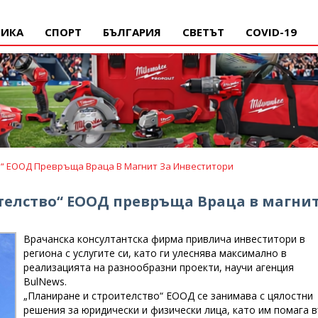
ИКА
СПОРТ
БЪЛГАРИЯ
СВЕТЪТ
COVID-19
о“ ЕООД Превръща Враца В Магнит За Инвеститори
ителство“ ЕООД превръща Враца в магни
Врачанска консултантска фирма привлича инвеститори в
региона с услугите си, като ги улеснява максимално в
реализацията на разнообразни проекти, научи агенция
BulNews.
„Планиране и строителство“ ЕООД се занимава с цялостни
решения за юридически и физически лица, като им помага 