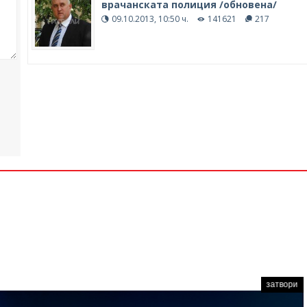
врачанската полиция /обновена/
09.10.2013, 10:50 ч.
141621
217
затвори