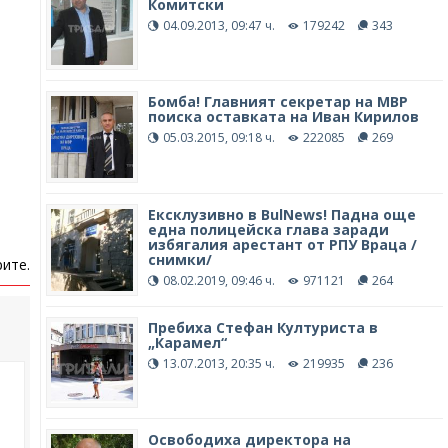
Комитски
04.09.2013, 09:47 ч.
179242
343
Бомба! Главният секретар на МВР
поиска оставката на Иван Кирилов
05.03.2015, 09:18 ч.
222085
269
Ексклузивно в BulNews! Падна още
една полицейска глава заради
избягалия арестант от РПУ Враца /
снимки/
ите.
08.02.2019, 09:46 ч.
971121
264
Пребиха Стефан Културиста в
„Карамел“
13.07.2013, 20:35 ч.
219935
236
Освободиха директора на