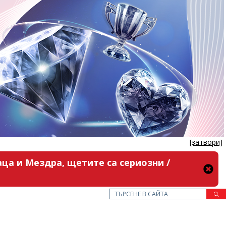
[затвори]
ца и Мездра, щетите са сериозни /