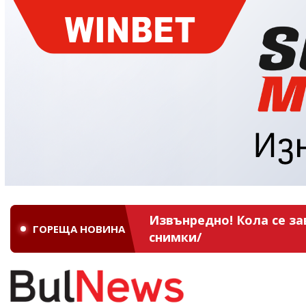
Извънредно! Кола се за
ГОРЕЩА НОВИНА
снимки/