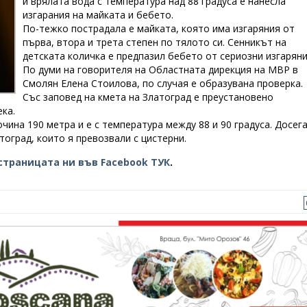
и врялата вода с температура над 88 градуса е нанесла
изгарания на майката и бебето.
По-тежко пострадала е майката, която има изгаряния от
първа, втора и трета степен по тялото си. Сенникът на
детската количка е предпазил бебето от сериозни изгаряни
По думи на говорителя на Областната дирекция на МВР в
Смолян Елена Стоилова, по случая е образувана проверка.
Със заповед на кмета на Златоград е преустановено
ека.
чина 190 метра и е с температура между 88 и 90 градуса. Досег
тоград, които я превозвали с цистерни.
страницата ни във Facebook ТУК
.