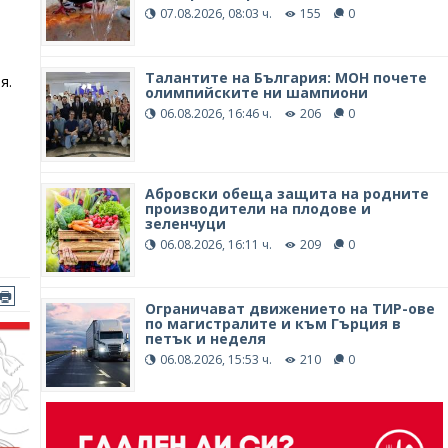
07.08.2026, 08:03 ч.
155
0
Талантите на България: МОН почете
я.
олимпийските ни шампиони
06.08.2026, 16:46 ч.
206
0
а
Абровски обеща защита на родните
производители на плодове и
зеленчуци
06.08.2026, 16:11 ч.
209
0
Ограничават движението на ТИР-ове
по магистралите и към Гърция в
петък и неделя
06.08.2026, 15:53 ч.
210
0