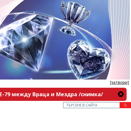
[затвори]
 Е-79 между Враца и Мездра /снимка/