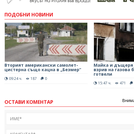
ПОДОБНИ НОВИНИ
Вторият американски самолет-
Майка и дъщеря 
цистерна също кацна в „Безмер“
взрив на газова 
готвели
09:24 ч.
187
0
15:47 ч.
471
Внима
ОСТАВИ КОМЕНТАР