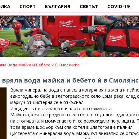
ИКА
СПОРТ
БЪЛГАРИЯ
СВЕТЪТ
COVID-19
яла Вода Майка И Бебето Ѝ В Смолянско
с вряла вода майка и бебето ѝ в Смолян
Вряла минерална вода е нанесла изгаряния на жена и нейн
едногодишно бебе в златоградското село Ерма река, след 
маркуч от цистерна се е откъснал.
Инцидентът е станал в началото на седмицата.
Майката, която е родена в селото, но от дълги години жит
на столицата, и момченцето ѝ, се разхождали по улицата. 
това време шофьор към спа хотел в Златоград е пълнил
цистерната с минерална вода. Маркучът внезапно се откъс