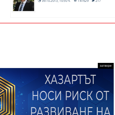
09.10.2013, 10:50 ч.
141629
217
затвори