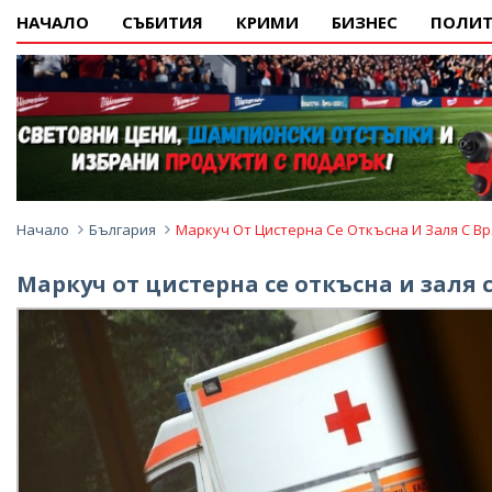
НАЧАЛО
СЪБИТИЯ
КРИМИ
БИЗНЕС
ПОЛИТ
Начало
България
Маркуч От Цистерна Се Откъсна И Заля С Вр
Маркуч от цистерна се откъсна и заля 