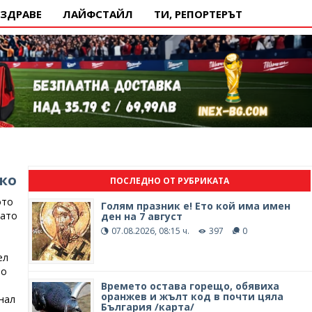
ЗДРАВЕ
ЛАЙФСТАЙЛ
ТИ, РЕПОРТЕРЪТ
ско
ПОСЛЕДНО ОТ РУБРИКАТА
ото
Голям празник е! Ето кой има имен
като
ден на 7 август
07.08.2026, 08:15 ч.
397
0
ел
По
Времето остава горещо, обявиха
оранжев и жълт код в почти цяла
нал
България /карта/