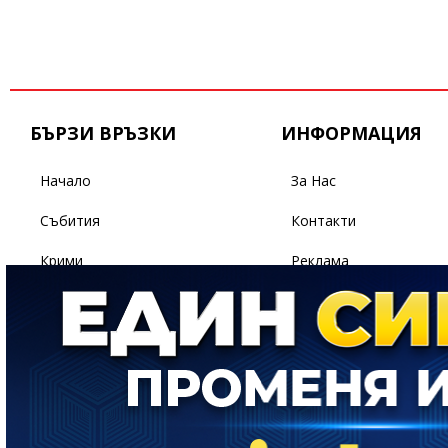
БЪРЗИ ВРЪЗКИ
ИНФОРМАЦИЯ
Начало
За Нас
Събития
Контакти
Крими
Реклама
Бизнес
Условия За Ползване
Политика
Поверителност
Спорт
Светът