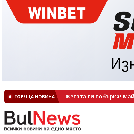
Жегата ги побърка! Май
ГОРЕЩА НОВИНА