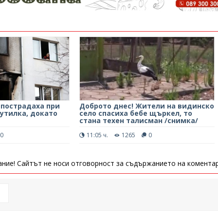
пострадаха при
Доброто днес! Жители на видинско
бутилка, докато
село спасиха бебе щъркел, то
стана техен талисман /снимка/
0
11:05 ч.
1265
0
ние! Сайтът не носи отговорност за съдържанието на коментар