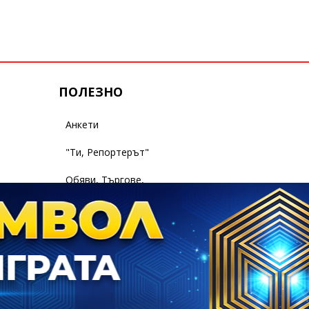
ПОЛЕЗНО
Анкети
"Ти, Репортерът"
Обяви, Търгове,
Съобщения