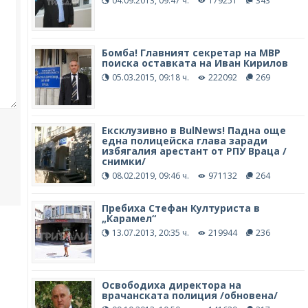
04.09.2013, 09:47 ч.
179251
343
Бомба! Главният секретар на МВР
поиска оставката на Иван Кирилов
05.03.2015, 09:18 ч.
222092
269
Ексклузивно в BulNews! Падна още
една полицейска глава заради
избягалия арестант от РПУ Враца /
снимки/
08.02.2019, 09:46 ч.
971132
264
Пребиха Стефан Културиста в
„Карамел“
13.07.2013, 20:35 ч.
219944
236
Освободиха директора на
врачанската полиция /обновена/