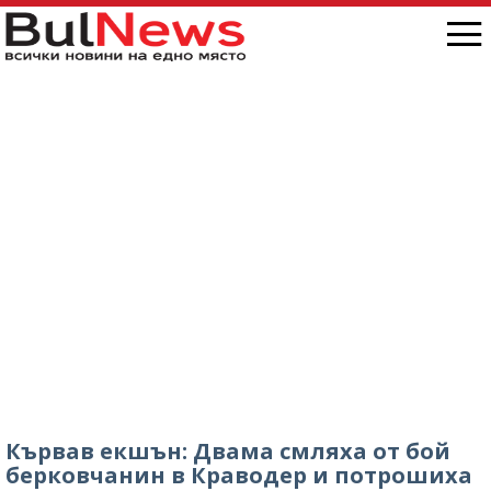
Кървав екшън: Двама смляха от бой
берковчанин в Краводер и потрошиха