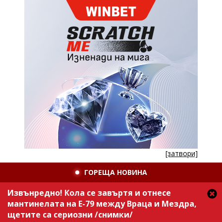
[затвори]
ГОРЕЩА НОВИНА
Извънредно! Кола се завъртя и отнесе
мантинелата на Е-79 между Враца и Мездра,
щетите са сериозни /снимки/