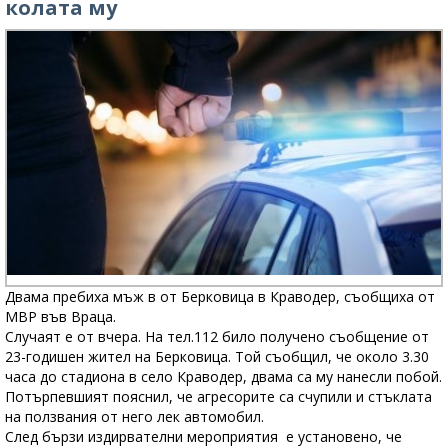
колата му
Двама пребиха мъж в от Берковица в Краводер, съобщиха от
МВР във Враца.
Случаят е от вчера. На тел.112 било получено съобщение от
23-годишен жител на Берковица. Той съобщил, че около 3.30
часа до стадиона в село Краводер, двама са му нанесли побой.
Потърпевшият пояснил, че агресорите са счупили и стъклата
на ползвания от него лек автомобил.
След бързи издирвателни мероприятия е установено, че