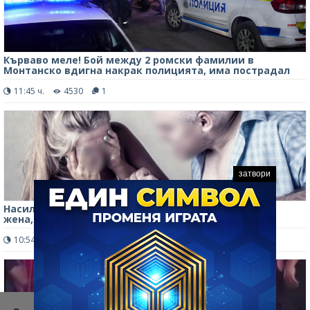
Кърваво меле! Бой между 2 ромски фамилии в
Монтанско вдигна накрак полицията, има пострадал
11:45 ч.
4530
1
затвори
Насилие във Врачанско! Дядо тормози младата си
жена, тя се оплака в полицията
10:54 ч.
3357
2