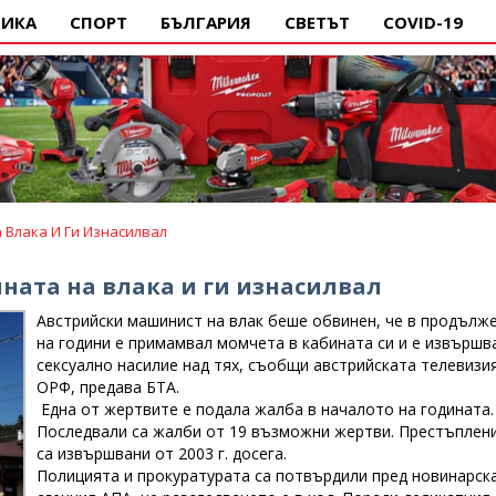
ИКА
СПОРТ
БЪЛГАРИЯ
СВЕТЪТ
COVID-19
Влака И Ги Изнасилвал
ата на влака и ги изнасилвал
Австрийски машинист на влак беше обвинен, че в продълж
на години е примамвал момчета в кабината си и е извършв
сексуално насилие над тях, съобщи австрийската телевизи
ОРФ, предава БТА.
Една от жертвите е подала жалба в началото на годината.
Последвали са жалби от 19 възможни жертви. Престъплен
са извършвани от 2003 г. досега.
Полицията и прокуратурата са потвърдили пред новинарск