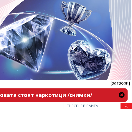
[затвори]
новата стоят наркотици /снимки/