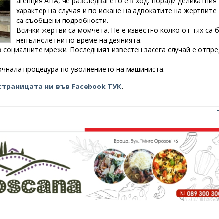
агенция АПА, че разследването е в ход. Поради деликатния
характер на случая и по искане на адвокатите на жертвите
са съобщени подробности.
Всички жертви са момчета. Не е известно колко от тях са 
непълнолетни по време на деянията.
 социалните мрежи. Последният известен засега случай е отпре
очнала процедура по уволнението на машиниста.
страницата ни във Facebook ТУК
.