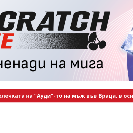
ечката на "Ауди"-то на мъж във Враца, в ос