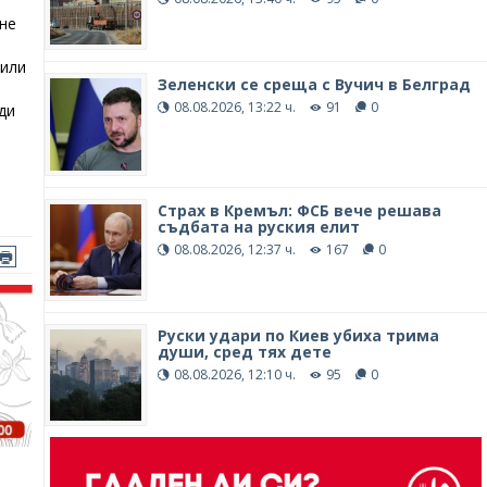
 не
били
Зеленски се среща с Вучич в Белград
08.08.2026, 13:22 ч.
91
0
ди
Страх в Кремъл: ФСБ вече решава
съдбата на руския елит
08.08.2026, 12:37 ч.
167
0
Руски удари по Киев убиха трима
души, сред тях дете
08.08.2026, 12:10 ч.
95
0