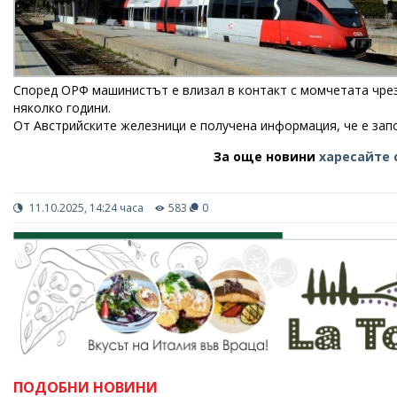
Според OРФ машинистът е влизал в контакт с момчетата чрез
няколко години.
От Австрийските железници е получена информация, че е зап
За още новини
харесайте 
11.10.2025, 14:24 часа
583
0
ПОДОБНИ НОВИНИ