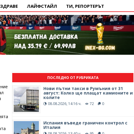
ЗДРАВЕ
ЛАЙФСТАЙЛ
ТИ, РЕПОРТЕРЪТ
ПОСЛЕДНО ОТ РУБРИКАТА
ение
Нови пътни такси в Румъния от 31
ал
август: Колко ще плащат камионите и
колите
я
08.08.2026, 14:16 ч.
72
0
ията
Испания въведе граничен контрол с
Италия
ата
08.08.2026, 13:40 ч.
95
0