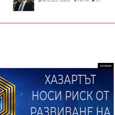
09.10.2013, 10:50 ч.
141716
217
затвори