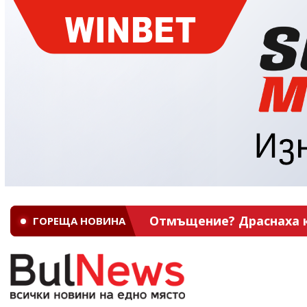
Отмъщение? Драснаха кл
ГОРЕЩА НОВИНА