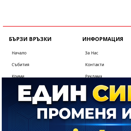
БЪРЗИ ВРЪЗКИ
ИНФОРМАЦИЯ
Начало
За Нас
Събития
Контакти
Крими
Реклама
Бизнес
Условия За Ползване
Политика
Поверителност
Спорт
Светът