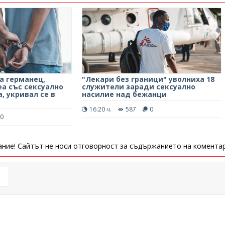
а германец,
"Лекари без граници" уволниха 18
а със сексуално
служители заради сексуално
, укривал се в
насилие над бежанци
16:20 ч.
587
0
0
ние! Сайтът не носи отговорност за съдържанието на коментар