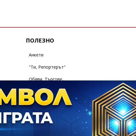
ПОЛЕЗНО
Анкети
"Ти, Репортерът"
Обяви, Търгове,
Съобщения