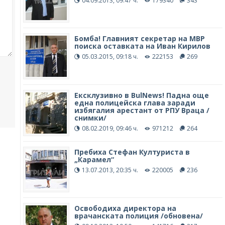
04.09.2013, 09:47 ч.
179340
343
Бомба! Главният секретар на МВР
поиска оставката на Иван Кирилов
05.03.2015, 09:18 ч.
222153
269
Ексклузивно в BulNews! Падна още
една полицейска глава заради
избягалия арестант от РПУ Враца /
снимки/
08.02.2019, 09:46 ч.
971212
264
Пребиха Стефан Културиста в
„Карамел“
13.07.2013, 20:35 ч.
220005
236
Освободиха директора на
врачанската полиция /обновена/