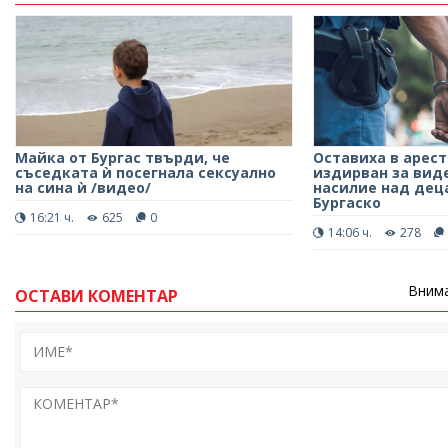
Майка от Бургас твърди, че
Оставиха в арест
съседката ѝ посегнала сексуално
издирван за виде
на сина ѝ /видео/
насилие над деца
Бургаско
16:21 ч.
625
0
14:06 ч.
278
Внима
ОСТАВИ КОМЕНТАР