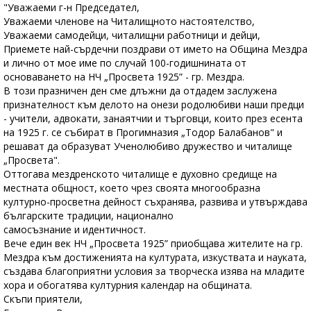
"Уважаеми г-н Председател,
Уважаеми членове на Читалищното настоятелство,
Уважаеми самодейци, читалищни работници и дейци,
Приемете най-сърдечни поздрави от името на Община Мездра
и лично от мое име по случай 100-годишнината от
основаването на НЧ „Просвета 1925” - гр. Мездра.
В този празничен ден сме длъжни да отдадем заслужена
признателност към делото на онези родолюбиви наши предци
- учители, адвокати, занаятчии и търговци, които през есента
на 1925 г. се събират в Прогимназия „Тодор Балабанов" и
решават да образуват Ученолюбиво дружество и читалище
„Просвета".
Оттогава мездренското читалище е духовно средище на
местната общност, което чрез своята многообразна
културно-просветна дейност съхранява, развива и утвърждава
българските традиции, национално
самосъзнание и идентичност.
Вече един век НЧ „Просвета 1925” приобщава жителите на гр.
Мездра към достиженията на културата, изкуствата и науката,
създава благоприятни условия за творческа изява на младите
хора и обогатява културния календар на общината.
Скъпи приятели,