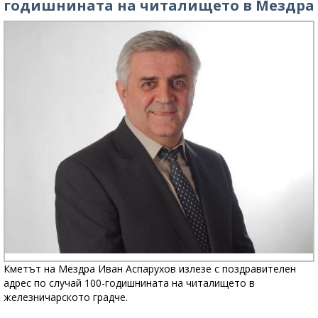
годишнината на читалището в Мездра
Кметът на Мездра Иван Аспарухов излезе с поздравителен
адрес по случай 100-годишнината на читалището в
железничарското градче.