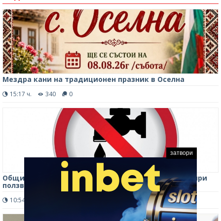
Мездра кани на традиционен празник в Оселна
15:17 ч.
340
0
затвори
Община Мездра въвежда временни ограничения при
ползването на вода за непитейни нужди
10:54 ч.
322
0