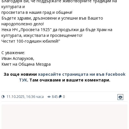
Благодаря Ви, че поддържате животворните традиции на
културата и
просветата в нашия град и община!
Бъдете здрави, дръзновени и успешни във Вашето
народополезно дело!
Нека НЧ „Просвета 1925" да продължи да бъде Храм на
културата, изкуствата и просвещението!
Честит 100-годишен юбилей!"
С уважение:
Иван Аспарухов,
Кмет на Община Мездра
За още новини
харесайте страницата ни във Facebook
ТУК
.
Там очакваме и вашите коментари.
11.10.2025, 16:36 часа
845
0