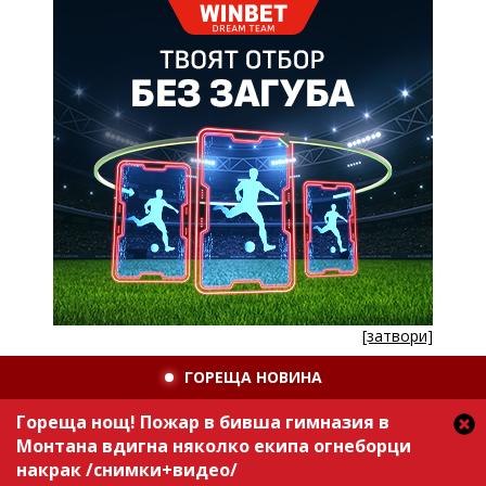
[затвори]
ГОРЕЩА НОВИНА
Гореща нощ! Пожар в бивша гимназия в
Монтана вдигна няколко екипа огнеборци
накрак /снимки+видео/