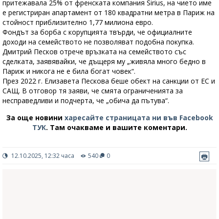
притежавала 25% от френската компания Sirius, на чието име
е регистриран апартамент от 180 квадратни метра в Париж на
стойност приблизително 1,77 милиона евро.
Фондът за борба с корупцията твърди, че официалните
доходи на семейството не позволяват подобна покупка.
Дмитрий Песков отрече връзката на семейството със
сделката, заявявайки, че дъщеря му „живяла много бедно в
Париж и никога не е била богат човек“.
През 2022 г. Елизавета Пескова беше обект на санкции от ЕС и
САЩ. В отговор тя заяви, че смята ограниченията за
несправедливи и подчерта, че „обича да пътува“.
За още новини
харесайте страницата ни във Facebook
ТУК
.
Там очакваме и вашите коментари.
12.10.2025, 12:32 часа
540
0