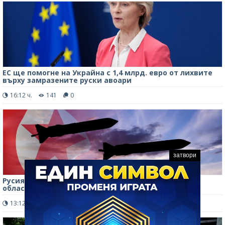
ЕС ще помогне на Украйна с 1,4 млрд. евро от лихвите
върху замразените руски авоари
16:12 ч.
141
0
затвори
Русия разполага севернокорейска ракетна част в
област Воронеж
13:12 ч.
176
0