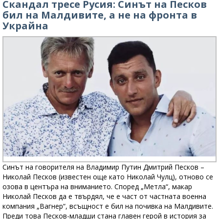
Скандал тресе Русия: Синът на Песков
бил на Малдивите, а не на фронта в
Украйна
Синът на говорителя на Владимир Путин Дмитрий Песков –
Николай Песков (известен още като Николай Чулц), отново се
озова в центъра на вниманието. Според „Метла“, макар
Николай Песков да е твърдял, че е част от частната военна
компания „Вагнер“, всъщност е бил на почивка на Малдивите.
Преди това Песков-младши стана главен герой в история за