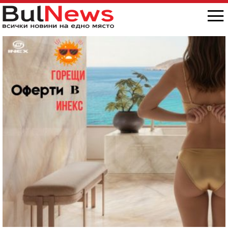
снимка/