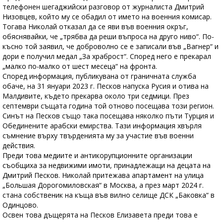
телефонен шегаджийски разговор от журналиста Дмитрий
Низовцев, който му се обадил от името на военния комисар.
Тогава Николай отказал да се яви във военния окръг,
обяснявайки, че „трябва да реши въпроса на друго ниво“. По-
късно той заявил, че доброволно се е записали във „Вагнер“ и
дори е получил медал „За храброст“. Според него е прекарал
„малко по-малко от шест месеца“ на фронта.
Според информация, публикувана от граничната служба
обаче, на 31 януари 2023 г. Песков напуска Русия и отива на
Малдивите, където прекарва около три седмици. През
септември същата година той отново посещава този регион.
Синът на Песков също така посещава няколко пъти Турция и
Обединените арабски емирства. Тази информация хвърля
съмнение върху твърденията му за участие във военни
действия.
Преди това медиите и антикорупционните организации
съобщиха за недвижими имоти, принадлежащи на децата на
Дмитрий Песков. Николай притежава апартамент на улица
„Большая Дорогомиловская“ в Москва, а през март 2024 г.
стана собственик на къща във вилно селище ДСК „Баковка“ в
Одинцово.
Освен това дъщерята на Песков Елизавета преди това е