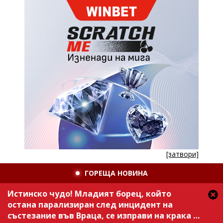
[затвори]
ГОРЕЩА НОВИНА
Истинско чудо! Младият борец, който
остана парализиран след инцидент на
състезание във Враца, се изправи на крака /