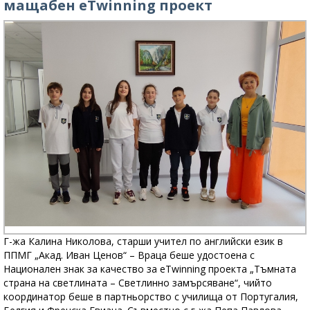
мащабен eTwinning проект
Г-жа Калина Николова, старши учител по английски език в
ППМГ „Акад. Иван Ценов“ – Враца беше удостоена с
Национален знак за качество за eTwinning проекта „Тъмната
страна на светлината – Светлинно замърсяване“, чийто
координатор беше в партньорство с училища от Португалия,