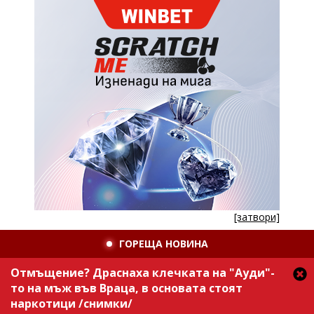
[затвори]
ГОРЕЩА НОВИНА
Отмъщение? Драснаха клечката на "Ауди"-
то на мъж във Враца, в основата стоят
наркотици /снимки/