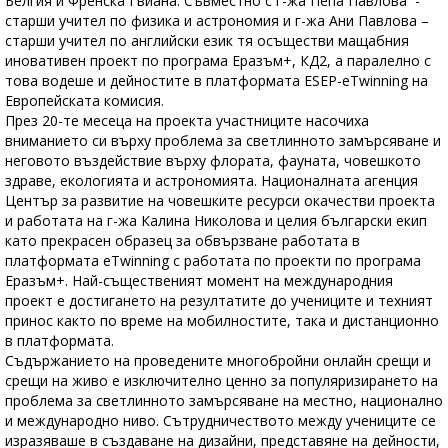
Белгия и Френска Гвиана. Съвместно с г-жа Пепа Павлова -
старши учител по физика и астрономия и г-жа Ани Павлова –
старши учител по английски език тя осъществи мащабния
иновативен проект по програма Еразъм+, КД2, а паралелно с
това водеше и дейностите в платформата ESEP-eTwinning на
Европейската комисия.
През 20-те месеца на проекта участниците насочиха
вниманието си върху проблема за светлинното замърсяване и
неговото въздействие върху флората, фауната, човешкото
здраве, екологията и астрономията. Националната агенция
Център за развитие на човешките ресурси окачестви проекта
и работата на г-жа Калина Николова и целия български екип
като прекрасен образец за обвързване работата в
платформата eTwinning с работата по проекти по програма
Еразъм+. Най-същественият момент на международния
проект е достигането на резултатите до учениците и техният
принос както по време на мобилностите, така и дистанционно
в платформата.
Съдържанието на проведените многобройни онлайн срещи и
срещи на живо е изключително ценно за популяризирането на
проблема за светлинното замърсяване на местно, национално
и международно ниво. Сътрудничеството между учениците се
изразяваше в създаване на дизайни, представяне на дейности,