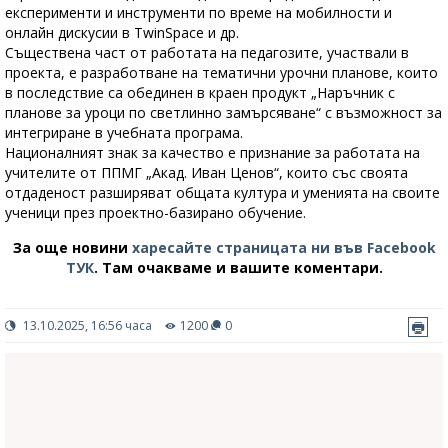
експерименти и инструменти по време на мобилности и
онлайн дискусии в TwinSpace и др.
Съществена част от работата на педагозите, участвали в
проекта, е разработване на тематични урочни планове, които
в последствие са обединен в краен продукт „Наръчник с
планове за уроци по светлинно замърсяване“ с възможност за
интегриране в учебната програма.
Националният знак за качество е признание за работата на
учителите от ППМГ „Акад. Иван Ценов“, които със своята
отдаденост разширяват общата култура и уменията на своите
ученици през проектно-базирано обучение.
За още новини
харесайте страницата ни във Facebook
ТУК
.
Там очакваме и вашите коментари.
13.10.2025, 16:56 часа
1200
0