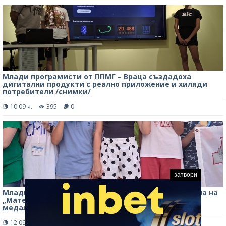
Млади програмисти от ППМГ – Враца създадоха
дигитални продукти с реално приложение и хиляди
потребители /снимки/
10:09 ч.
395
0
затвори
Младите таланти на ППМГ – Враца покориха финала на
„Математика без граници“ с шампионски титли,
медали и купи /снимки/
12:09 ч.
524
0