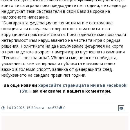
които те са играли през предходните пет години, че следва да
не допускат тези състезатели в свои бази за срока на
наложеното наказание.
"Българската федерация по тенис винаги е отстоявала
позицията си на нулева толерантност към опитите за
корупционни практики в спорта. През годините сме показвали
нетърпимост към нарушаването на честната игра с редица
решения. Политиката ни да насърчаваме феърплея на корта
от ранна детска възраст намери израз в успешната кампания
"Тенисът - честна игра". Убедени сме, че освен победата,
уважението към съперника и публиката е изключително
важно в големия спорт", заявиха от федерацията след
избухването на сандала преди пет години.
За още новини
харесайте страницата ни във Facebook
ТУК
.
Там очакваме и вашите коментари.
14.10.2025, 15:30 часа
672
0