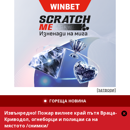
[затвори]
ГОРЕЩА НОВИНА
Извънредно! Пожар вилнее край пътя Враца-
Криводол, огнеборци и полицаи са на
мястото /снимки/