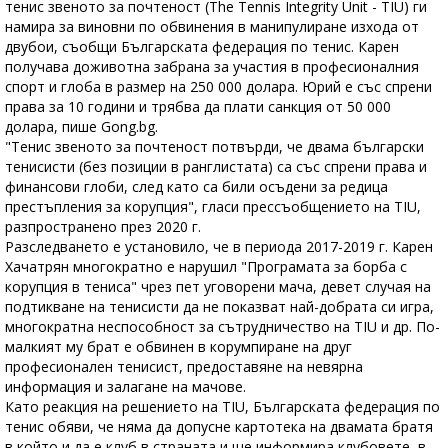
тенис звеното за почтеност (The Tennis Integrity Unit - TIU) ги
намира за виновни по обвинения в манипулиране изхода от
двубои, съобщи Българската федерация по тенис. Карен
получава доживотна забрана за участия в професионалния
спорт и глоба в размер на 250 000 долара. Юрий е със спрени
права за 10 години и трябва да плати санкция от 50 000
долара, пише Gong.bg.
"Тенис звеното за почтеност потвърди, че двама български
тенисисти (без позиции в ранглистата) са със спрени права и
финансови глоби, след като са били осъдени за редица
престъпления за корупция", гласи прессъобщението на TIU,
разпространено през 2020 г.
Разследването е установило, че в периода 2017-2019 г. Карен
Хачатрян многократно е нарушил "Програмата за борба с
корупция в тениса" чрез пет уговорени мача, девет случая на
подтикване на тенисисти да не показват най-добрата си игра,
многократна неспособност за сътрудничество на TIU и др. По-
малкият му брат е обвинен в корумпиране на друг
професионален тенисист, предоставяне на невярна
информация и залагане на мачове.
Като реакция на решението на TIU, Българската федерация по
тенис обяви, че няма да допусне картотека на двамата братя
в който и да е клуб в страната и ще информира клубовете, в