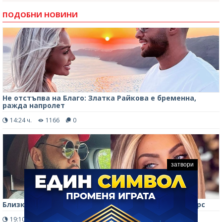
ПОДОБНИ НОВИНИ
Не отстъпва на Благо: Златка Райкова е бременна,
ражда напролет
14:24 ч.
1166
0
затвори
Близки до Златка Райкова: Тя и Карен са пълен фарс
19:10 ч.
2387
0