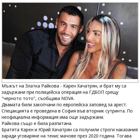
Мъжът на Златка Райкова - Карен Хачатрян, и брат му са
задържани при полицейска операция на ГДБОП срещу
"черното тото", съобщава NOVA.
Двамата били закопчани по европейска заповед за арест.
Спецакцията е проведена в София във вторник сутринта. По
неофициална информация има още задържани.
Райкова също е била разпитана.
Братята Карен и Юрий Хачатрян са получили строги наказания
заради уговаряне на тенис мачове през 2020 година. Тогава