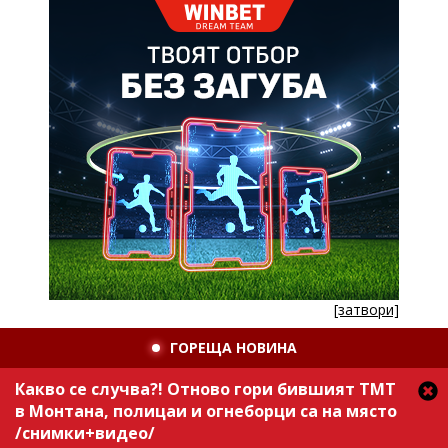
[затвори]
ГОРЕЩА НОВИНА
Какво се случва?! Отново гори бившият ТМТ
в Монтана, полицаи и огнеборци са на място
/снимки+видео/