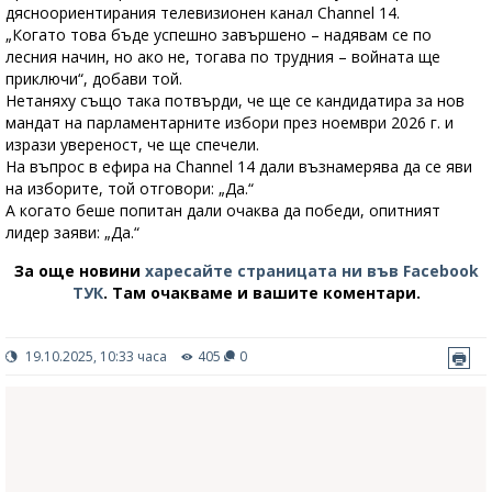
дясноориентирания телевизионен канал Channel 14.
„Когато това бъде успешно завършено – надявам се по
лесния начин, но ако не, тогава по трудния – войната ще
приключи“, добави той.
Нетаняху също така потвърди, че ще се кандидатира за нов
мандат на парламентарните избори през ноември 2026 г. и
изрази увереност, че ще спечели.
На въпрос в ефира на Channel 14 дали възнамерява да се яви
на изборите, той отговори: „Да.“
А когато беше попитан дали очаква да победи, опитният
лидер заяви: „Да.“
За още новини
харесайте страницата ни във Facebook
ТУК
.
Там очакваме и вашите коментари.
19.10.2025, 10:33 часа
405
0