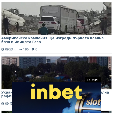
Американска компания ще изгради първата военна
база в Ивицата Газа
09:53 ч.
196
0
затвори
Украински дронове атакуваха отново голяма петролна
рафинерия в Русия
09:45 ч.
247
0