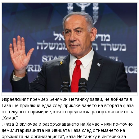
Израелският премиер Бенямин Нетаняху заяви, че войната в
Газа ще приключи едва след приключването на втората фаза
от текущото примирие, която предвижда разоръжаването на
„Хамас“.
„Фаза B включва и разоръжаването на Хамас – или по-точно
демилитаризацията на Ивицата Газа след отнемането на
оръжията на организацията“, каза Нетаняху в интервю за