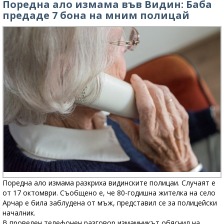
Поредна ало измама във Видин: Баба
предаде 7 бона на мним полицай
Поредна ало измама разкриха видинските полицаи. Случаят е
от 17 октомври. Съобщено е, че 80-годишна жителка на село
Арчар е била заблудена от мъж, представил се за полицейски
началник.
В проведен телефонен разговор измамникът обяснил на