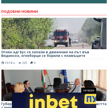
ПОДОБНИ НОВИНИ
Огнен ад! Бус се запали в движение на път във
Видинско, огнеборци се борили с пламъците
10:18 ч.
225
0
затвори
Губернаторът на Видин обсъди развитието на областта
с министъра на икономиката /снимки/