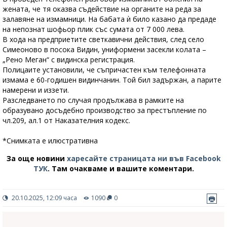
жената, че тя оказва съдействие на органите на реда за
залавяне на измамници. На бабата ѝ било казано да предаде
на непознат шофьор плик със сумата от 7 000 лева.
В хода на предприетите светкавични действия, след село
Симеоново в посока Видин, униформени засекли колата –
„Рено Меган“ с видинска регистрация.
Полицаите установили, че съпричастен към телефонната
измама е 60-годишен видинчанин. Той бил задържан, а парите
намерени и иззети.
Разследването по случая продължава в рамките на
образувано досъдебно производство за престъпление по
чл.209, ал.1 от Наказателния кодекс.
*Снимката е илюстративна
За още новини
харесайте страницата ни във Facebook
ТУК
.
Там очакваме и вашите коментари.
20.10.2025, 12:09 часа
1090
0