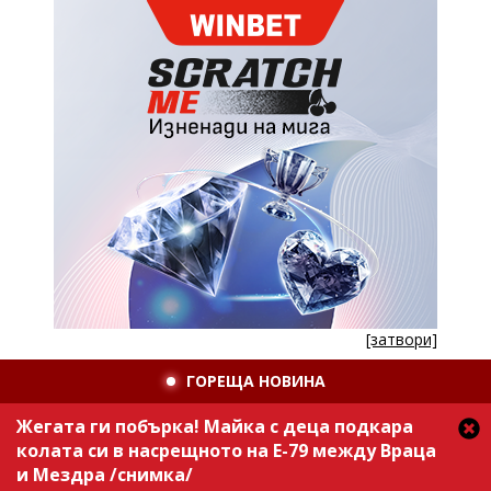
[затвори]
ГОРЕЩА НОВИНА
Жегата ги побърка! Майка с деца подкара
колата си в насрещното на Е-79 между Враца
и Мездра /снимка/