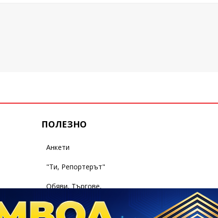
ПОЛЕЗНО
Анкети
"Ти, Репортерът"
Обяви, Търгове,
Съобщения