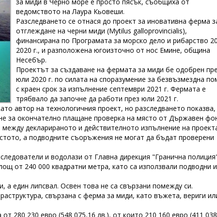
за миди в Черно море е просто пясък, съобщиха от
ведомството на Лаура Кьовеши.
Разследването се отнася до проект за иновативна ферма з
отглеждане на черни миди (Mytilus galloprovincialis),
финансирана по Програмата за морско дело и рибарство 20
2020 г., и разположена югоизточно от нос Емине, община
Несебър.
Проектът за създаване на фермата за миди бе одобрен пр
юли 2020 г. по силата на споразумение за безвъзмездна п
с краен срок за изпълнение септември 2021 г. Фермата е
трябвало да започне да работи през юли 2021 г.
ато автор на технологичния проект, но разследването показва,
кане за окончателно плащане проверка на място от Държавен фо
я между декларираното и действителното изпълнение на проекта
стото, а подводните съоръжения не могат да бъдат проверени
. следователи и водолази от Главна дирекция "Гранична полиция
лощ от 240 000 квадратни метра, като са използвали подводни и
, а един липсвал. Освен това не са свързани помежду си.
раструктура, свързана с ферма за миди, като въжета, вериги ил
 280 230 евро (548 075,16 лв.), от които 210 160 евро (411 038