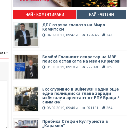
НАЙ - КОМЕНТИРАНИ
НАЙ - ЧЕТЕНИ
ДПС отряза главата на Миро
Комитски
04.09.2013, 09:47 ч.
179248
343
ите.
Бомба! Главният секретар на МВР
поиска оставката на Иван Кирилов
05.03.2015, 09:18 ч.
222091
269
Ексклузивно в BulNews! Падна още
една полицейска глава заради
избягалия арестант от РПУ Враца /
снимки/
08.02.2019, 09:46 ч.
971131
264
Пребиха Стефан Културиста в
„Карамел“