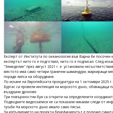
Експерт от Института по океанология във Варна бе посочен к
експертът нито го е подготвил, нито го е подписал. След ис
"Земеделие" през август 2021 г. е установила несъответстви
мястото има само четири гранични шамандури, маркиращи мя
поради липса на оборудване.
По искане на Eвропейската прокуратура на 1 октомври 2025 г
Бургас са провели инспекция на морското дъно, обхващаща п
въздушни дронове.
Три повърхностни буя са открити на определените координати
Подводните видеозаписи не са показали никакви следи от инф
тръби На морското дъно имало само пясък.
За изпълнението на проекта бенефициентът е получил сумата от