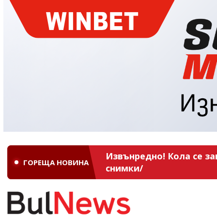
Извънредно! Кола се за
ГОРЕЩА НОВИНА
снимки/