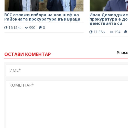
ВСС отложи избора на нов шеф на
Иван Демерджиев
Районната прокуратура във Враца
прокуратура е до
действията си
16:15 ч.
990
0
11:38 ч.
194
Внима
ОСТАВИ КОМЕНТАР