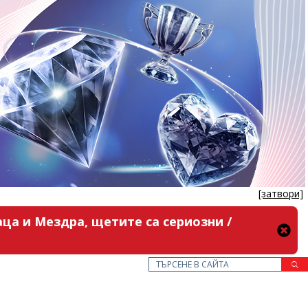
[затвори]
ца и Мездра, щетите са сериозни /