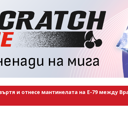
въртя и отнесе мантинелата на Е-79 между Вра