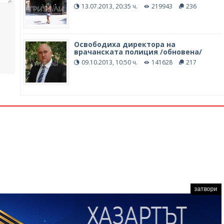
13.07.2013, 20:35 ч.
219943
236
Освободиха директора на
врачанската полиция /обновена/
09.10.2013, 10:50 ч.
141628
217
затвори