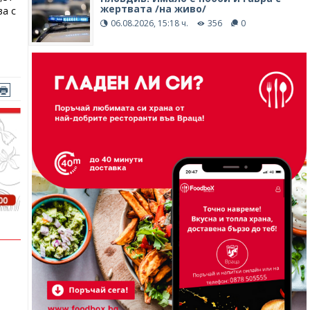
жертвата /на живо/
ва с
06.08.2026, 15:18 ч.
356
0