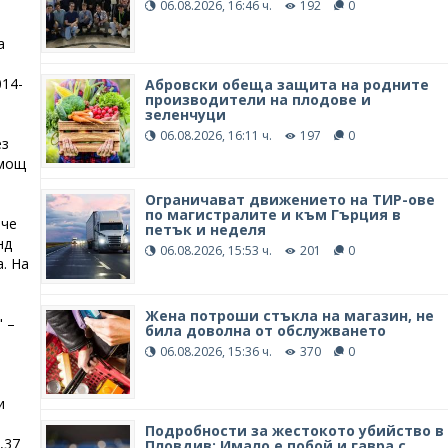
06.08.2026, 16:46 ч.
192
0
а
14-
Абровски обеща защита на родните
производители на плодове и
зеленчуци
06.08.2026, 16:11 ч.
197
0
ез
омощ
Ограничават движението на ТИР-ове
по магистралите и към Гърция в
 че
петък и неделя
нд
06.08.2026, 15:53 ч.
201
0
. На
Жена потроши стъкла на магазин, не
" –
била доволна от обслужването
06.08.2026, 15:36 ч.
370
0
и
Подробности за жестокото убийство в
,37
Пловдив: Имало е побой и гавра с