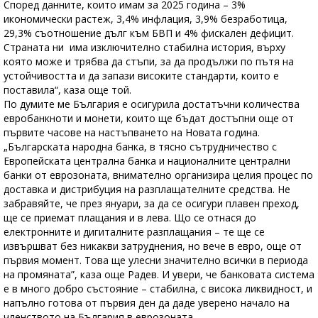
Според данните, които имам за 2025 година – 3%
икономически растеж, 3,4% инфлация, 3,9% безработица,
29,3% съотношение дълг към БВП и 4% фискален дефицит.
Страната ни има изключително стабилна история, върху
която може и трябва да стъпи, за да продължи по пътя на
устойчивостта и да запази високите стандарти, които е
поставила“, каза още той.
По думите ме България е осигурила достатъчни количества
евробанкноти и монети, които ще бъдат достъпни още от
първите часове на настъпването на Новата година.
„Българската народна банка, в тясно сътрудничество с
Европейската централна банка и националните централни
банки от еврозоната, внимателно организира целия процес по
доставка и дистрибуция на разплащателните средства. Не
забравяйте, че през януари, за да се осигури плавен преход,
ще се приемат плащания и в лева. Що се отнася до
електронните и дигиталните разплащания – те ще се
извършват без никакви затруднения, но вече в евро, още от
първия момент. Това ще улесни значително всички в периода
на промяната”, каза още Радев. И увери, че банковата система
е в много добро състояние – стабилна, с висока ликвидност, и
напълно готова от първия ден да даде уверено начало на
членството на България в еврозоната.