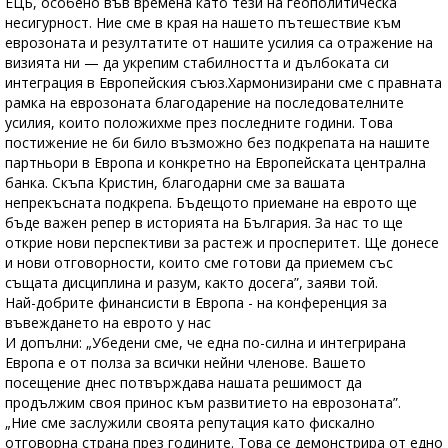
ЕЦБ, особено във времена като тези на геополитическа
несигурност. Ние сме в края на нашето пътешествие към
еврозоната и резултатите от нашите усилия са отражение на
визията ни — да укрепим стабилността и дълбоката си
интеграция в Европейския съюз.Хармонизирани сме с правната
рамка на еврозоната благодарение на последователните
усилия, които положихме през последните години. Това
постижение не би било възможно без подкрепата на нашите
партньори в Европа и конкретно на Европейската централна
банка. Скъпа Кристин, благодарни сме за вашата
непрекъсната подкрепа. Бъдещото приемане на еврото ще
бъде важен репер в историята на България. За нас то ще
открие нови перспективи за растеж и просперитет. Ще донесе
и нови отговорности, които сме готови да приемем със
същата дисциплина и разум, както досега”, заяви той.
Най-добрите финансисти в Европа - на конференция за
въвеждането на еврото у нас
И допълни: „Убедени сме, че една по-силна и интегрирана
Европа е от полза за всички нейни членове. Вашето
посещение днес потвърждава нашата решимост да
продължим своя принос към развитието на еврозоната”.
„Ние сме заслужили своята репутация като фискално
отговорна страна през годините. Това се демонстрира от едно