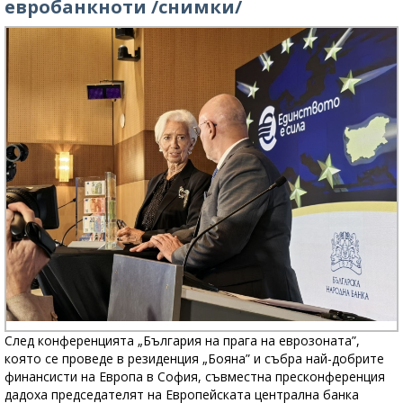
евробанкноти /снимки/
След конференцията „България на прага на еврозоната”,
която се проведе в резиденция „Бояна” и събра най-добрите
финансисти на Европа в София, съвместна пресконференция
дадоха председателят на Европейската централна банка