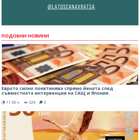
ПОДОБНИ НОВИНИ
Еврото силно поевтинява спрямо йената след
съвместната интервенция на САЩ и Япония
11:36 ч.
329
0
затвори