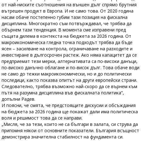
от най-ниските съотношения на външен дълг спрямо брутния
вътрешен продукт в Европа. И не само това. От 2020 година
насам обаче постепенно губим тази позиция на фискална
дисциплина. Многократно съм потвърждавал, че трябва да
обърнем тази тенденция. В момента сме изправени пред
същата дилема в контекста на бюджета за 2026 година. От
макроикономическа гледна точка подходът трябва да бъде
ясен – засилване на контрола, ограничаване на разходите и
инвестиране в дългосрочен растеж. Ако няма капацитет да се
предприемат тези мерки, алтернативата са по-високи данъци,
по-високо данъчно облагане и по-висок дълг. Това обаче води
не само до тежки макроикономически, но и до политически
последици, както показва опитът на други европейски страни.
Следователно, трябва възможно най-скоро да се върнем към
пътя на разумна дисциплина във фискалната политика”,
допълни Радев.
И поясни, че смята, че предстоящите дискусии и обсъждания
на бюджета за 2026 година ще покажат дали има политическа
воля и решимост това да се направи.
„Мисля, че за тези, които не са българи в залата, си струва да
припомня някои от основните показатели. България всъщност
демонстрира значителна стабилност на фундамента си.