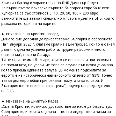
Кристин Лагард и управителят на БНБ Димитър Радев.
За първи път те показаха първите български евробанкноти.
Купюрите са със стойност 5, 10, 20, 50, 100 и 200 евро.
Банкнотите ще заемат специално място в музея на БНБ, който
разказва историята на парите.
► Изказване на Кристин Лагард
„Много сме доволни да приветстваме България в еврозоната.
На 1 януари 2026 г. слагаме края на един процес, който е отнел
дълги години на усилена работа, трудни реформи и много
очаквания”, посочи Лагард.
Тя не скри, че има българи, които се опасяват и притесняват
от промяната, но увери, че това се случва във всяка държава,
която приема единната валута. „В момента подкрепата за
еврото е на исторически най-високото си ниво от 83%. Точно
такъв дял европейци припознават валутата като своя. И
България ще се впише в тази група”, подчерта председателят
на ЕЦБ.
► Изказване на Димитър Радев
„Скъпа Кристин, истинско удоволствие за нас е да бъдеш тук.
Сред приятели, които оценяват твоето лидерство и визия за