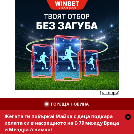
[затвори]
ГОРЕЩА НОВИНА
Жегата ги побърка! Майка с деца подкара
колата си в насрещното на Е-79 между Враца
и Мездра /снимка/