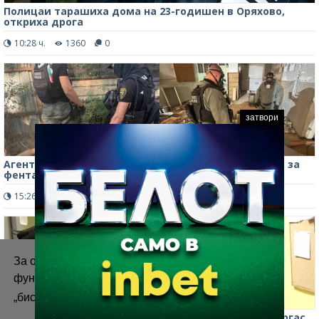
Полицаи тарашиха дома на 23-годишен в Оряхово,
откриха дрога
10:28 ч.
1360
0
затвори
Агенти под прикритие са разкрили лабораторията за
фентанил във "Факултета"
15:26 ч.
351
0
За осигуряване на правилното
функциониране на уебсайта ние използваме
„бисквитки“.
Повече информация
ГДБОП и СБУ закопчаха украински наркобарон в Бургас