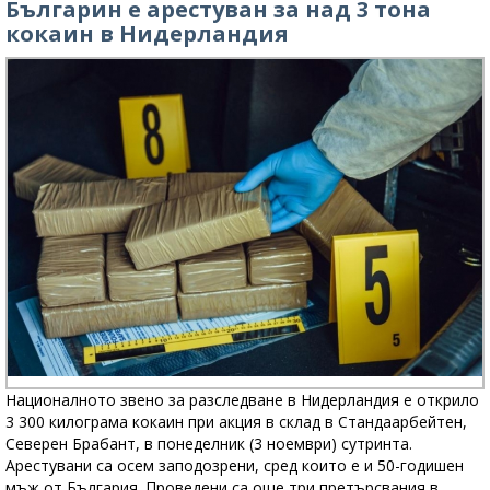
Българин е арестуван за над 3 тона
кокаин в Нидерландия
Националното звено за разследване в Нидерландия е открило
3 300 килограма кокаин при акция в склад в Стандаарбейтен,
Северен Брабант, в понеделник (3 ноември) сутринта.
Арестувани са осем заподозрени, сред които е и 50-годишен
мъж от България. Проведени са още три претърсвания в