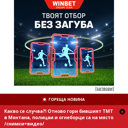
[затвори]
ГОРЕЩА НОВИНА
Какво се случва?! Отново гори бившият ТМТ
в Монтана, полицаи и огнеборци са на място
/снимки+видео/