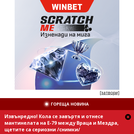
[затвори]
ГОРЕЩА НОВИНА
Извънредно! Кола се завъртя и отнесе
мантинелата на Е-79 между Враца и Мездра,
щетите са сериозни /снимки/