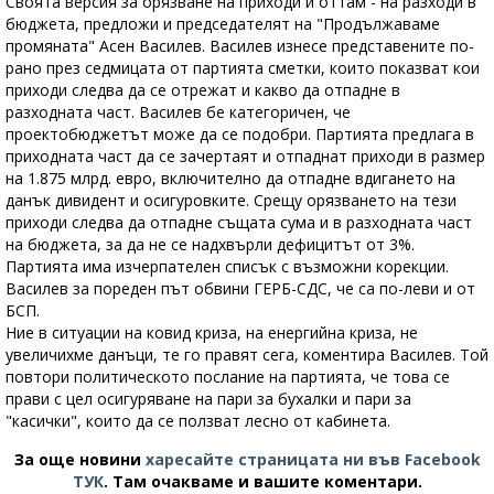
Своята версия за орязване на приходи и оттам - на разходи в
бюджета, предложи и председателят на "Продължаваме
промяната" Асен Василев. Василев изнесе представените по-
рано през седмицата от партията сметки, които показват кои
приходи следва да се отрежат и какво да отпадне в
разходната част. Василев бе категоричен, че
проектобюджетът може да се подобри. Партията предлага в
приходната част да се зачертаят и отпаднат приходи в размер
на 1.875 млрд. евро, включително да отпадне вдигането на
данък дивидент и осигуровките. Срещу орязването на тези
приходи следва да отпадне същата сума и в разходната част
на бюджета, за да не се надхвърли дефицитът от 3%.
Партията има изчерпателен списък с възможни корекции.
Василев за пореден път обвини ГЕРБ-СДС, че са по-леви и от
БСП.
Ние в ситуации на ковид криза, на енергийна криза, не
увеличихме данъци, те го правят сега, коментира Василев. Той
повтори политическото послание на партията, че това се
прави с цел осигуряване на пари за бухалки и пари за
"касички", които да се ползват лесно от кабинета.
За още новини
харесайте страницата ни във Facebook
ТУК
.
Там очакваме и вашите коментари.