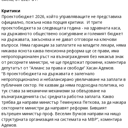
Критики
Проектобюджет 2026, който управляващите не представиха
официално, пожъна нова порция критики. И трите
проектобюджета за следващата година - на здравната каса,
на държавното обществено осигуряване и големият бюджет
на държавата, закъсняха и не дават отговори на ключови
въпроси. Няма гаранции за заплатите на младите лекари, няма
никаква яснота каква пенсионна реформа ще се прави, има
непропорционален ръст на възнаграждения без никакъв знак
от ресорните министри, че ще предложат промени, коментира
депутатът от “Алианс за права и свободи” Хасан Адемов.
“В проектобюджета на държавата е залегнало
непропорционално и небалансирано увеличаване на заплати в
публичния сектор. Не казвам да няма подоходна политика, но
тук става за механични механизми за обвързване на
възнагражденията със средната работна заплата. Какво
трябва да направи министър Теменужка Петкова, за да накара
секторните министри да направят реформи. Бившият
вътрешен министър проф. Веселин Вучков направи на нищо
структурната организация на системата на МВР”, коментира
Адемов.