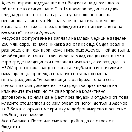
Адемов изрази недоумение и от бюджета на държавното
обществено осигуряване. “На 14 ноември ред институции
следва да внесат пътна карта за усъвършенстване на
пенсионната система. Не знаем нищо за тези намерения -
каква част от тях са влезли в бюджета извън вдигането на
вноските”, попита Адемов.
Ресурс за осигуряване на заплати на млади медици е заделен -
260 млн. евро, но няма никаква яснота как ще бъдат реално
разпределени тези пари, коментира още Адемов. Той допълни,
че обещаните нива от 1860 евро на млад специалист и 1550
евро среден медицински персонал няма как да се раздадат от
НЗОК просто така, защото касата е публична институция и
няма право да провежда политика по управление на
възнаграждения. “Управляващите разбраха това и сега
говорят за осигуряване на тези средства през цената на
клиничните пътеки, но те са въпрос на колективно
договаряне. То няма да е факт през януари и отделно от това
младите специалисти се изключват от него”, допълни Адемов.
Той бе категоричен, че критикува добронамерено и решение
трябва да се намери.
Асен Василев: Посочили сме кое трябва да се отреже в
бюджета