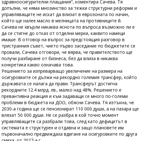
здравноосигурителни плащания”, коментира Сачева. Тя
допълни, че няма мнозинство за тежки структурни реформи и
управляващите не искат да влизат в еврозоната по начин,
който ще налее масло в мелницата на противниците й.
Сачева не хвърли никаква яснота по въпроса възможно ли е
да се стигне до отказ от отделни мерки, каквито намеци
имаше. В отговор на въпрос за предстоящия разговор в
тристранния съвет, чието първо заседание по бюджетите се
провали, Сачева отговори, че вярва, че правителството ще
получи разбиране от бизнеса, без да влиза в никаква
конкретика какво означава това.
Решението за изпреварващо увеличение на размера на
осигуровките се дължи на рекордно големия трансфер, който
държавата се налага да прави. Трансферът достигна
рекордните 12.4 млрд. лв., малко над 48%. Решението е
превантивна реакция и към задаващи се много по-големи
проблеми в бюджета на ДОО, обясни Сачева. Тя изтъкна, че
2030-а година ще се пенсионират 110 000 души, а на пазара ще
влязат 50 000 души. Не се разбра в кой точно момент
управляващите са разбрали това, след като дефицитът в
системата е структурен и отдавна и защо плановете им
първоначално предвиждаха вдигане на осигуровките по друга
смеха, от 2027-а г.