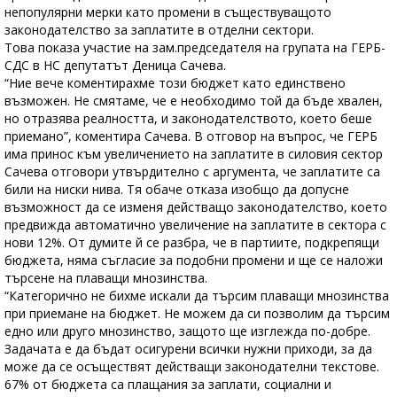
непопулярни мерки като промени в съществуващото
законодателство за заплатите в отделни сектори.
Това показа участие на зам.председателя на групата на ГЕРБ-
СДС в НС депутатът Деница Сачева.
“Ние вече коментирахме този бюджет като единствено
възможен. Не смятаме, че е необходимо той да бъде хвален,
но отразява реалността, и законодателството, което беше
приемано”, коментира Сачева. В отговор на въпрос, че ГЕРБ
има принос към увеличението на заплатите в силовия сектор
Сачева отговори утвърдително с аргумента, че заплатите са
били на ниски нива. Тя обаче отказа изобщо да допусне
възможност да се изменя действащо законодателство, което
предвижда автоматично увеличение на заплатите в сектора с
нови 12%. От думите й се разбра, че в партиите, подкрепящи
бюджета, няма съгласие за подобни промени и ще се наложи
търсене на плаващи мнозинства.
“Категорично не бихме искали да търсим плаващи мнозинства
при приемане на бюджет. Не можем да си позволим да търсим
едно или друго мнозинство, защото ще изглежда по-добре.
Задачата е да бъдат осигурени всички нужни приходи, за да
може да се осъществят действащи законодателни текстове.
67% от бюджета са плащания за заплати, социални и