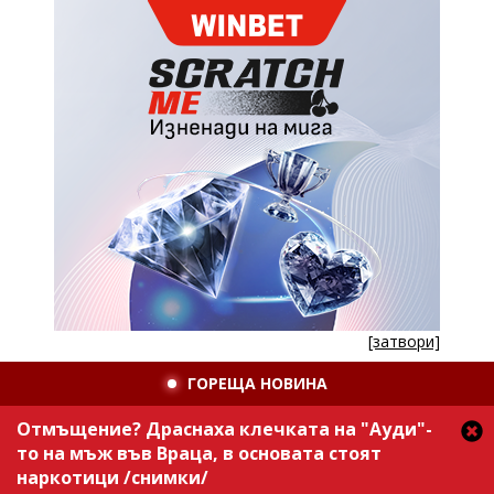
[затвори]
ГОРЕЩА НОВИНА
Отмъщение? Драснаха клечката на "Ауди"-
то на мъж във Враца, в основата стоят
наркотици /снимки/