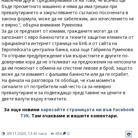
навлечем други. Предоверявайки се на това, че всичко ще
бъде пресметнато машинно и няма да има грешки при
превалутирането и закръгляването съгласно посочената в
закона формула, може да не забележим, ако изчеслението не
е вярно.“, обърна внимание Руменова.
За да се предпазят от измами, гражданите могат да се
запознаят с евро банкнотите и техните защитни елементи от
официалната интернет страница на БНБ и от сайта на
Европейската централна банка, каза още Габриела Руменова.
Тя отправи предупреждение към възрастните и другите по-
доверчиви хора да не откликват на предложения на непознати
да им помогнат с обмена на спестени левове в брой, защото
може да ги измамят с фалшиви банкноти или да ги ограбят.
На финала на разговора тя обобщи, че към момента
сигналите от потребители най-често са за невярно
превалутиране и за подвеждащо представяне на цените в
двете валути върху етикетите.
За още новини
харесайте страницата ни във Facebook
ТУК
.
Там очакваме и вашите коментари.
09.11.2025, 13:41 часа
656
0