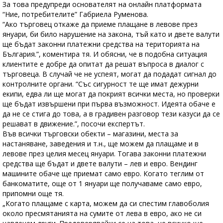
За това предупреди основателят на онлайн платформата
“Ние, потребителите” Габриела Руменова.
“Ако търговец откаже да приеме плащане в левове през
януари, би било нарушение на закона, тъй като и двете валути
ще бъдат законни платежни средства на територията на
България.”, коментира тя. И обясни, че в подобна ситуация
клиентите е добре да опитат да решат въпроса в диалог с
търговеца. В случай че не успеят, могат да подадат сигнал до
контролните органи. “Със сигурност те ще имат дежурни
екипи, едва ли ще могат да покрият всички места, но проверки
ще бъдат извършени при първа възможност. Идеята обаче е
да не се стига до това, а в градивен разговор тези казуси да се
решават в движение.”, посочи експертът.
Във всички търговски обекти – магазини, места за
настаняване, заведения и т.н., ще можем да плащаме и в
левове през целия месец януари. Тогава законни платежни
средства ще бъдат и двете валути – лев и евро. Вендинг
машините обаче ще приемат само евро. Когато теглим от
банкоматите, още от 1 януари ще получаваме само евро,
припомни още тя.
„Когато плащаме с карта, можем да си спестим главоболия
около пресмятанията на сумите от лева в евро, ако не си