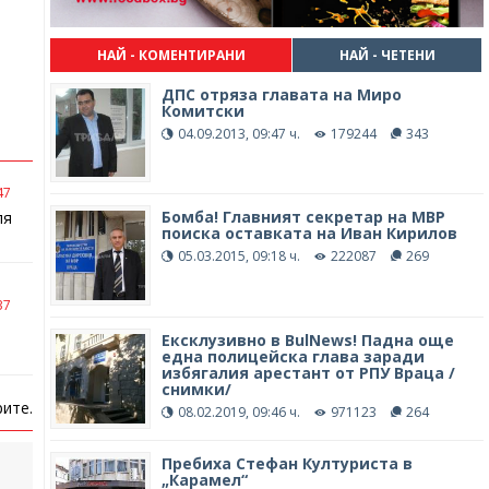
НАЙ - КОМЕНТИРАНИ
НАЙ - ЧЕТЕНИ
ДПС отряза главата на Миро
Комитски
04.09.2013, 09:47 ч.
179244
343
47
Бомба! Главният секретар на МВР
ля
поиска оставката на Иван Кирилов
05.03.2015, 09:18 ч.
222087
269
37
Ексклузивно в BulNews! Падна още
една полицейска глава заради
избягалия арестант от РПУ Враца /
снимки/
ите.
08.02.2019, 09:46 ч.
971123
264
Пребиха Стефан Културиста в
„Карамел“