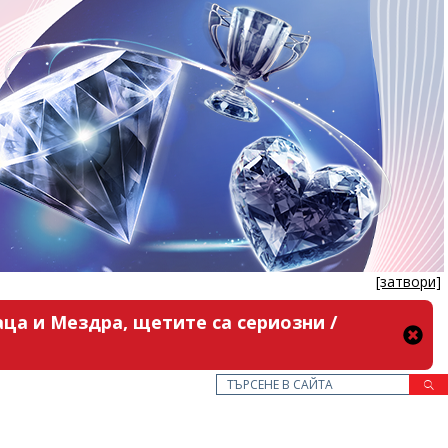
[затвори]
ца и Мездра, щетите са сериозни /