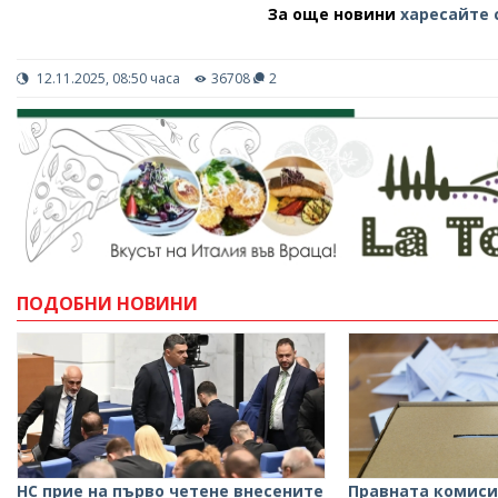
За още новини
харесайте 
12.11.2025, 08:50 часа
36708
2
ПОДОБНИ НОВИНИ
НС прие на първо четене внесените
Правната комиси