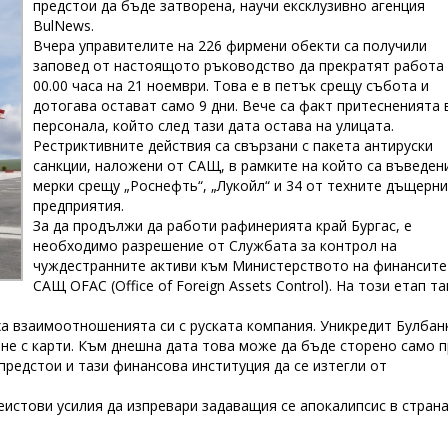
предстои да бъде затворена, научи ексклузивно агенция
BulNews.
Вчера управителите на 226 фирмени обекти са получили
заповед от настоящото ръководство да прекратят работа 
00.00 часа на 21 ноември. Това е в петък срещу събота и
дотогава остават само 9 дни. Вече са факт притесненията 
персонала, който след тази дата остава на улицата.
Рестриктивните действия са свързани с пакета антируски
санкции, наложени от САЩ, в рамките на който са въведен
мерки срещу „Роснефть“, „Лукойл“ и 34 от техните дъщерни
предприятия.
За да продължи да работи рафинерията край Бургас, е
необходимо разрешение от Службата за контрол на
чуждестранните активи към Министерството на финансите
САЩ OFAC (Office of Foreign Assets Control). На този етап т
иха взаимоотношенията си с руската компания. Уникредит Булбан
не с карти. Към днешна дата това може да бъде сторено само п
редстои и тази финансова институция да се изтегли от
истови усилия да изпревари задаващия се апокалипсис в страна