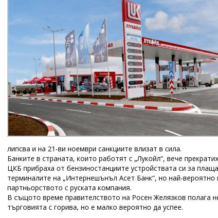
липсва и на 21-ви ноември санкциите влизат в сила.
Банките в страната, които работят с „Лукойл“, вече прекрат
ЦКБ прибраха от бензиностанциите устройствата си за плаща
терминалите на „Интернешънъл Асет Банк“, но най-вероятно п
партньорството с руската компания.
В същото време правителството на Росен Желязков полага не
търговията с горива, но е малко вероятно да успее.