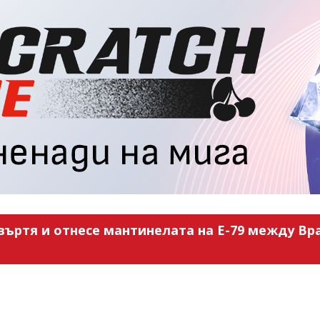
въртя и отнесе мантинелата на Е-79 между Вра