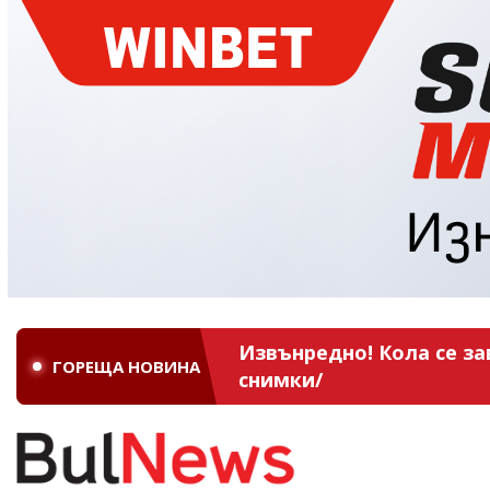
Извънредно! Кола се за
ГОРЕЩА НОВИНА
снимки/