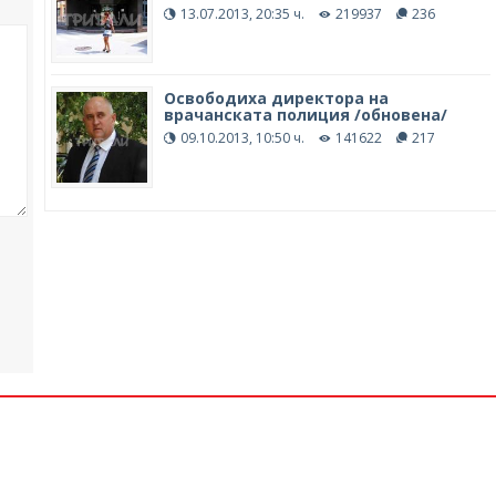
13.07.2013, 20:35 ч.
219937
236
Освободиха директора на
врачанската полиция /обновена/
09.10.2013, 10:50 ч.
141622
217