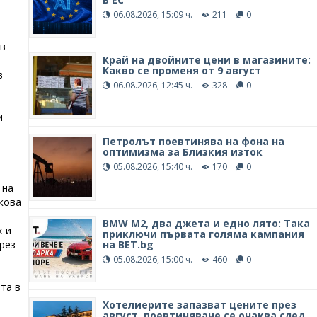
06.08.2026, 15:09 ч.
211
0
в
Край на двойните цени в магазините:
Какво се променя от 9 август
в
06.08.2026, 12:45 ч.
328
0
и
Петролът поевтинява на фона на
оптимизма за Близкия изток
05.08.2026, 15:40 ч.
170
0
 на
акова
BMW М2, два джета и едно лято: Така
к и
приключи първата голяма кампания
на BET.bg
рез
05.08.2026, 15:00 ч.
460
0
та в
Хотелиерите запазват цените през
август, поевтиняване се очаква след