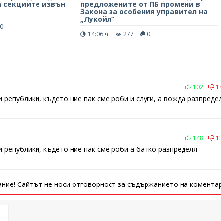
а секциите извън
предложените от ПБ промени в
Закона за особения управител на
„Лукойл“
0
14:06 ч.
277
0
102
1
републики, където ние пак сме роби и слуги, а вожда разпреде
148
1
 републики, където ние пак сме роби а батко разпределя
ние! Сайтът не носи отговорност за съдържанието на коментар