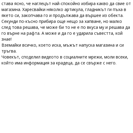
става ясно, че наглецът най-спокойно избира какво да свие от
магазина. Харесвайки няколко артикула, гладникът ги пъха в
якето си, закопчава го и продължава да вършее из обекта.
Секунди по-късно прибира още нещо за хапване, но малко
след това решава, че може би то не е по вкуса му и решава да
го върне на рафта. А може и да го е ударила съвестта, кой
знае!
Вземайки всичко, което иска, мъжът напуска магазина и си
тръгва.
Човекът, споделил видеото в социалните мрежи, моли всеки,
който има информация за крадеца, да се свърже с него.