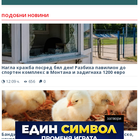
ПОДОБНИ НОВИНИ
Нагла кражба посред бял ден! Разбиха павилион до
спортен комплекс в Монтана и задигнаха 1200 евро
12:09 ч.
656
0
затвори
Бандит открадна пилетата на съселянин в Монтанско,
ченгетата го спипаха