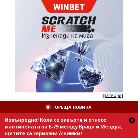
[затвори]
ГОРЕЩА НОВИНА
Извънредно! Кола се завъртя и отнесе
мантинелата на Е-79 между Враца и Мездра,
щетите са сериозни /снимки/