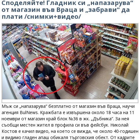
Споделяйте! Гладник си „напазарува“
от магазин във Враца и „забрави“ да
плати /снимки+видео/
Мъж си „напазарува“ безплатно от магазин във Враца, научи
агенция BulNews. Кражбата е извършена около 18 часа на 11
ноември от магазин край блок №36 в жк. „Дъбника“. За нея
съобщи местен жител в профила си във фейсбук. Николай
Костов е качил видео, на което се вижда, че около 40-годишен
и видимо гладен апаш обикаля търговския обект. От кадрите