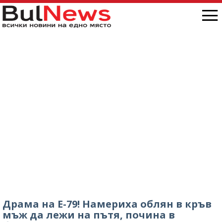
снимка/
Драма на Е-79! Намериха облян в кръв
мъж да лежи на пътя, почина в