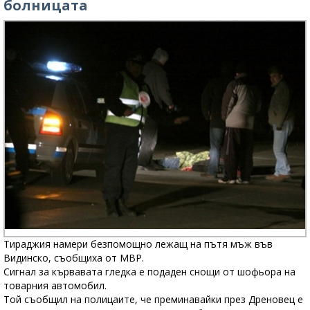
болницата
Тираджия намери безпомощно лежащ на пътя мъж във
Видинско, съобщиха от МВР.
Сигнал за кървавата гледка е подаден снощи от шофьора на
товарния автомобил.
Той съобщил на полицаите, че преминавайки през Дреновец е