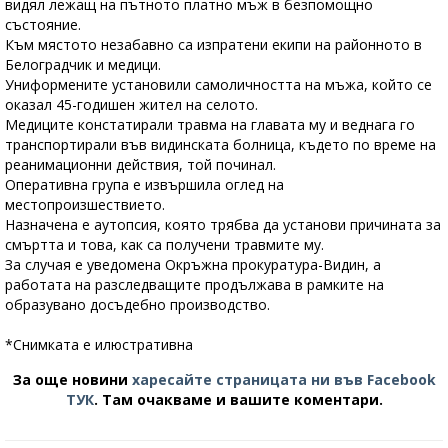
видял лежащ на пътното платно мъж в безпомощно
състояние.
Към мястото незабавно са изпратени екипи на районното в
Белоградчик и медици.
Униформените установили самоличността на мъжа, който се
оказал 45-годишен жител на селото.
Медиците констатирали травма на главата му и веднага го
транспортирали във видинската болница, където по време на
реанимационни действия, той починал.
Оперативна група е извършила оглед на
местопроизшествието.
Назначена е аутопсия, която трябва да установи причината за
смъртта и това, как са получени травмите му.
За случая е уведомена Окръжна прокуратура-Видин, а
работата на разследващите продължава в рамките на
образувано досъдебно производство.
*Снимката е илюстративна
За още новини
харесайте страницата ни във Facebook
ТУК
.
Там очакваме и вашите коментари.