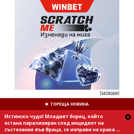
[затвори]
ГОРЕЩА НОВИНА
Истинско чудо! Младият борец, който
остана парализиран след инцидент на
състезание във Враца, се изправи на крака /