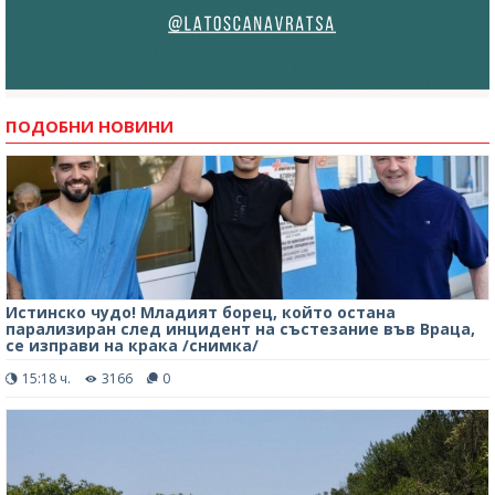
ПОДОБНИ НОВИНИ
Истинско чудо! Младият борец, който остана
парализиран след инцидент на състезание във Враца,
се изправи на крака /снимка/
15:18 ч.
3166
0