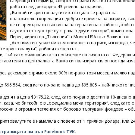
следващата седмица, след като правителството възобнов
работа след рекордно 43-дневно затваряне.
„Биткойн и криптовалутите като цяло се радват на
положителна корелация с добрите времена за акциите, так
не се превърнаха в актив за алтернативна стойност, който
служи като хедж срещу страха в други сектори“, коментира
Перес, директор „Търговия“ в Monex USA във Вашингтон.
„Ако няма ентусиазъм към поемането на риск, изглежда, че
те криптовалути“, добавя експертът.
ни, тъй като очакванията за понижение на лихвата от Федералн
ставители на централната банка сигнализират склонност да изч
рез декември спрямо около 90% по-рано този месец и малко на
о $96 564, след като по-рано падна до $95,885 – най-ниското ни
 деня на цена $3175.22, след като по-рано достигна 10-дневно 
, каза, че биткойн е в „официална меча територия“, след като е
й посочи и огромни тегления от борсово търгувани фондове – о
криптовалутите е намаляла с повече от 1 трилион долара, или 2
страницата ни във Facebook ТУК
.