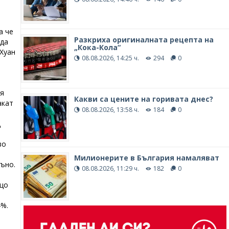
и
а че
Разкриха оригиналната рецепта на
 да
„Кока-Кола“
 Хуан
08.08.2026, 14:25 ч.
294
0
ия
Какви са цените на горивата днес?
акат
08.08.2026, 13:58 ч.
184
0
д
во
Милионерите в България намаляват
дъно.
08.08.2026, 11:29 ч.
182
0
бщо
4%.