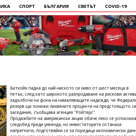
ИКА
СПОРТ
БЪЛГАРИЯ
СВЕТЪТ
COVID-19
Биткойн падна до най-ниското си ниво от шест месеца в
петък, след като широкото разпродаване на рискови актив
задълбочи на фона на намаляващите надежди, че Федерал
резерв ще понижи лихвените проценти на предстоящото с
заседание, съобщава агенция "Ройтерс".
Продажбите на американски акции обаче леко се успокоих
следобед преди уикенда, но инвеститорите останаха
напрегнати, подготвяйки се за поредица икономически дан