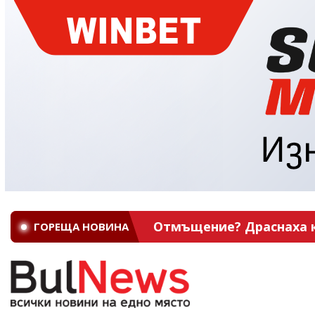
Отмъщение? Драснаха кл
ГОРЕЩА НОВИНА