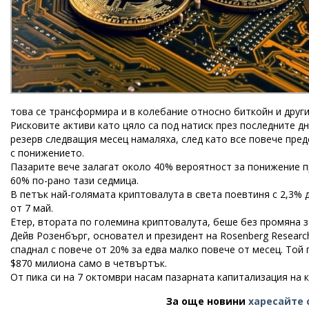
това се трансформира и в колебание относно биткойн и други
Рисковите активи като цяло са под натиск през последните д
резерв следващия месец намаляха, след като все повече пред
с понижението.
Пазарите вече залагат около 40% вероятност за понижение п
60% по-рано тази седмица.
В петък най-голямата криптовалута в света поевтиня с 2,3% д
от 7 май.
Етер, втората по големина криптовалута, беше без промяна за
Дейв Розенбърг, основател и президент на Rosenberg Research
спаднал с повече от 20% за едва малко повече от месец. То
$870 милиона само в четвъртък.
От пика си на 7 октомври насам пазарната капитализация на 
За още новини
харесайте 