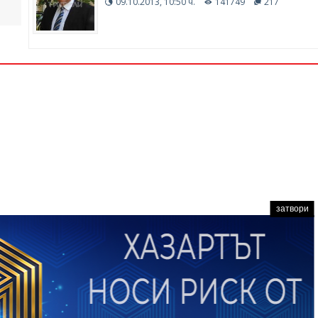
09.10.2013, 10:50 ч.
141749
217
затвори