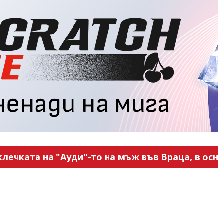
ечката на "Ауди"-то на мъж във Враца, в ос