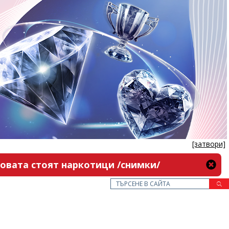
[затвори]
новата стоят наркотици /снимки/