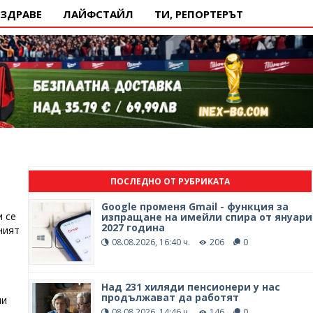
ЗДРАВЕ
ЛАЙФСТАЙЛ
ТИ, РЕПОРТЕРЪТ
ПОСЛЕДНО ОТ РУБРИКАТА
Google променя Gmail - функция за
и се
изпращане на имейли спира от януари
2027 година
ният
08.08.2026, 16:40 ч.
206
0
и
а
Над 231 хиляди пенсионери у нас
продължават да работят
ни
08.08.2026, 14:46 ч.
146
0