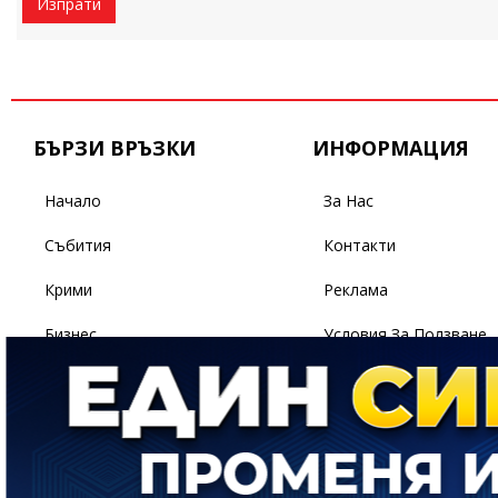
Изпрати
БЪРЗИ ВРЪЗКИ
ИНФОРМАЦИЯ
Начало
За Нас
Събития
Контакти
Крими
Реклама
Бизнес
Условия За Ползване
Политика
Поверителност
Спорт
Светът