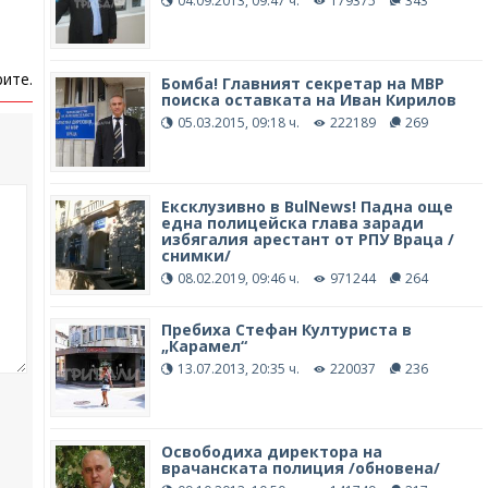
04.09.2013, 09:47 ч.
179375
343
ите.
Бомба! Главният секретар на МВР
поиска оставката на Иван Кирилов
05.03.2015, 09:18 ч.
222189
269
Ексклузивно в BulNews! Падна още
една полицейска глава заради
избягалия арестант от РПУ Враца /
снимки/
08.02.2019, 09:46 ч.
971244
264
Пребиха Стефан Културиста в
„Карамел“
13.07.2013, 20:35 ч.
220037
236
Освободиха директора на
врачанската полиция /обновена/