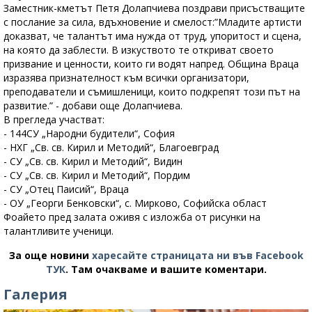
Заместник-кметът Петя Долапчиева поздрави присъстващите
с послание за сила, вдъхновение и смелост:”Младите артисти
доказват, че талантът има нужда от труд, упоритост и сцена,
на която да заблести. В изкуството те откриват своето
призвание и ценности, които ги водят напред. Община Враца
изразява признателност към всички организатори,
преподаватели и съмишленици, които подкрепят този път на
развитие.” - добави още Долапчиева.
В прегледа участват:
- 144СУ „Народни будители“, София
- НХГ „Св. св. Кирил и Методий“, Благоевград
- СУ „Св. св. Кирил и Методий“, Видин
- СУ „Св. св. Кирил и Методий“, Пордим
- СУ „Отец Паисий“, Враца
- ОУ „Георги Бенковски“, с. Мирково, Софийска област
Фоайето пред залата оживя с изложба от рисунки на
талантливите ученици.
За още новини
харесайте страницата ни във Facebook
ТУК
.
Там очакваме и вашите коментари.
Галерия