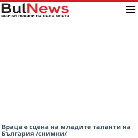
„Антон Иванов“, ситуацията е скандална /
снимки/
Враца е сцена на младите таланти на
България /снимки/