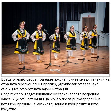
Враца отново събра под един покрив ярките млади таланти на
страната в регионалния преглед „Архипелаг от таланти“,
съобщиха от местната администрация.
След пъстро и вдъхновяващо шествие, залата посрещна
участници от шест училища, които превърнаха града ни в
истински празник на музиката, танца и изобразителното
изкуство.