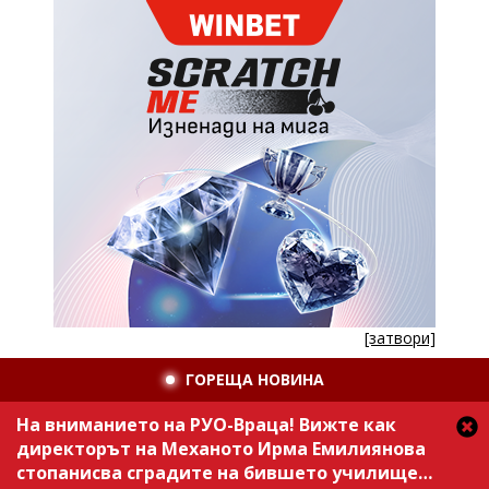
[затвори]
ГОРЕЩА НОВИНА
На вниманието на РУО-Враца! Вижте как
директорът на Механото Ирма Емилиянова
стопанисва сградите на бившето училище