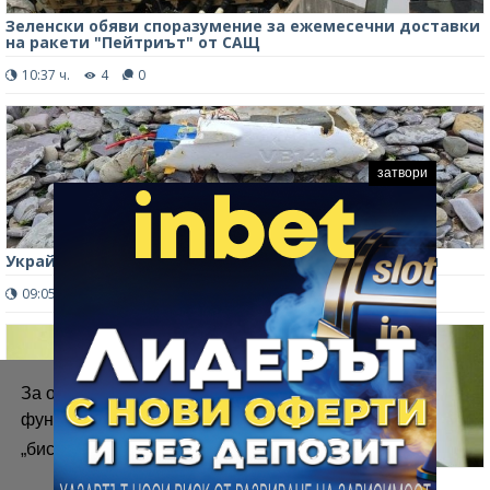
Зеленски обяви споразумение за ежемесечни доставки
на ракети "Пейтриът" от САЩ
10:37 ч.
4
0
затвори
Украйна: България не е била цел на падналия дрон
09:05 ч.
100
0
За осигуряване на правилното
функциониране на уебсайта ние използваме
„бисквитки“.
Повече информация
Зеленски се среща с Вучич в Белград