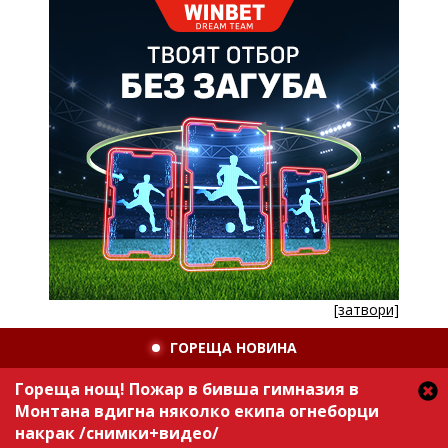
[затвори]
ГОРЕЩА НОВИНА
Гореща нощ! Пожар в бивша гимназия в
Монтана вдигна няколко екипа огнеборци
накрак /снимки+видео/