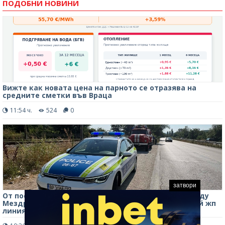
ПОДОБНИ НОВИНИ
Вижте как новата цена на парното се отразява на
средните сметки във Враца
11:54 ч.
524
0
затвори
От последните минути! Кола изхвърча от Е-79 между
Мездра и Враца, обърна се по таван в канавка край жп
линията /снимки/