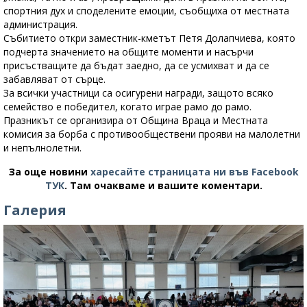
спортния дух и споделените емоции, съобщиха от местната
администрация.
Събитието откри заместник-кметът Петя Долапчиева, която
подчерта значението на общите моменти и насърчи
присъстващите да бъдат заедно, да се усмихват и да се
забавляват от сърце.
За всички участници са осигурени награди, защото всяко
семейство е победител, когато играе рамо до рамо.
Празникът се организира от Община Враца и Местната
комисия за борба с противообществени прояви на малолетни
и непълнолетни.
За още новини
харесайте страницата ни във Facebook
ТУК
.
Там очакваме и вашите коментари.
Галерия