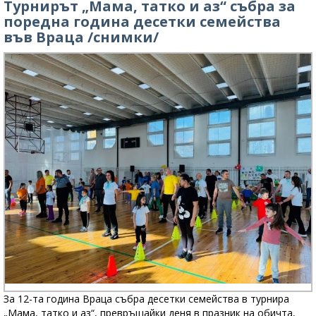
Турнирът „Мама, татко и аз“ събра за
поредна година десетки семейства
във Враца /снимки/
За 12-та година Враца събра десетки семейства в турнира
„Мама, татко и аз“, превръщайки деня в празник на обичта,