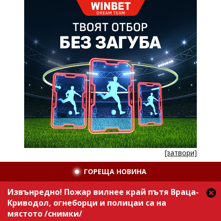
[затвори]
ГОРЕЩА НОВИНА
Извънредно! Пожар вилнее край пътя Враца-
Криводол, огнеборци и полицаи са на
мястото /снимки/