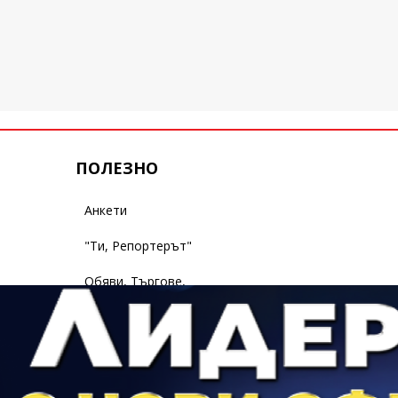
ПОЛЕЗНО
Анкети
"Ти, Репортерът"
Обяви, Търгове,
Съобщения