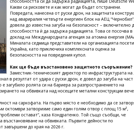
способността си да задържа радиацията, пише Deutsche Wel
Какви са рисковете и как могат да бъдат отстранени.
Повредата, нанесена от руски дрон, на защитната конструк
над авариралия четвърти енергиен блок на АЕЦ “Чернобил”,
довела до известна загуба на безопасност – включително 
способността ѝ да задържа радиацията. Това се посочва в
доклад на Международната агенция за атомна енергия (МАА
Миналата седмица представители на организацията посети
Украйна, като приключиха комплексната оценка за
безопасността на повредения купол.
Как ще бъде възстановено защитното съоръжение?
Заместник-техническият директор по инфраструктурата на
ал в резултат от удара с руски дрон, е довел до загуба на част
 е загубило ролята си на бариера за разпространението на
зирането на обвивката над носещите метални конструкции вече
лност на саркофата. На първо място е необходимо да се затвор
Към октомври затворихме само един голям отвор с площ 15 м²,
 проблеми остават”, каза Кондратенко. Той също съобщи, че
а възстановяване на обвивката. Първите дейности по
 завършени до края на 2026 г.