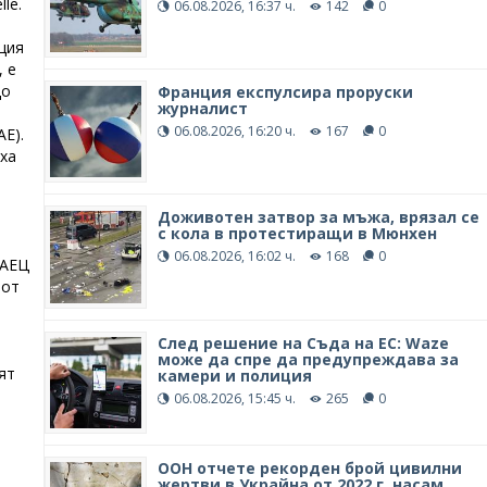
le.
06.08.2026, 16:37 ч.
142
0
ция
 е
до
Франция експулсира проруски
журналист
06.08.2026, 16:20 ч.
167
0
Е).
ха
Доживотен затвор за мъжа, врязал се
с кола в протестиращи в Мюнхен
06.08.2026, 16:02 ч.
168
0
 АЕЦ
 от
След решение на Съда на ЕС: Waze
може да спре да предупреждава за
ят
камери и полиция
06.08.2026, 15:45 ч.
265
0
ООН отчете рекорден брой цивилни
жертви в Украйна от 2022 г. насам