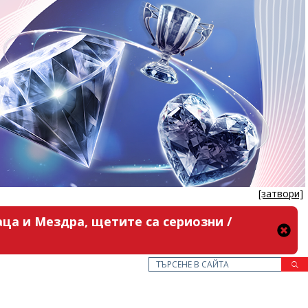
[затвори]
ца и Мездра, щетите са сериозни /