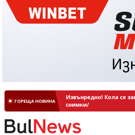
Извънредно! Кола се за
ГОРЕЩА НОВИНА
снимки/