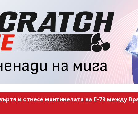
въртя и отнесе мантинелата на Е-79 между Вра