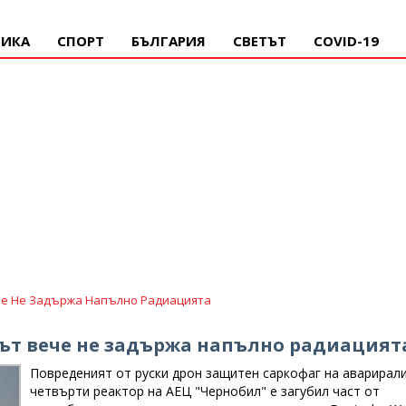
ИКА
СПОРТ
БЪЛГАРИЯ
СВЕТЪТ
COVID-19
че Не Задържа Напълно Радиацията
гът вече не задържа напълно радиацият
Повреденият от руски дрон защитен саркофаг на аварирал
четвърти реактор на АЕЦ "Чернобил" е загубил част от