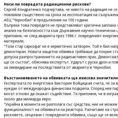
Носи ли повредата радиационни рискове?
Сергей Кондратенко подчертава, че нивото на радиация не с
повлияли съществено на срока за експлоатация на съоръжени
АЕЦ “Чернобил” в продължение на 100 години.
Въпреки това повредите не представляват критична заплаха 
анализ на безопасността към Държавния научно-технически ц
припомня, че след аварията през 1986 г. повреденият енергие
материали.
“Този стар саркофаг не е херметично затворен. Той е бил на
демонтиран. Новата защитна обвивка трябваше да покрие ста
допуска разпространението на радиоактивен прах. Демонтажът
ще се състои”, обяснява експертът. Ударът с руски дрон и 
за ликвидиране на последствията от аварията в Чернобил.
Възстановяването на обвивката ще изисква значителн
Експертката по енергетика Виктория Войцицкая счита, че за
нуждае от международна финансова подкрепа. Според нея па
могат отново да окажат съдействие. Тя припомня, че в изгра
около два милиарда евро.
“Украйна в момента не разполага със средства, ние не може
функционалност на обвивката на реактора. Разчитаме на стра
рисковете, свързани с повредената обвивка, също ще се вклю