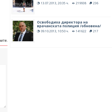
13.07.2013, 20:35 ч.
219938
236
Освободиха директора на
врачанската полиция /обновена/
09.10.2013, 10:50 ч.
141622
217
ите.