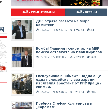
ни
НАЙ - КОМЕНТИРАНИ
НАЙ - ЧЕТЕНИ
ДПС отряза главата на Миро
Комитски
04.09.2013, 09:47 ч.
179244
343
Бомба! Главният секретар на МВР
поиска оставката на Иван Кирилов
05.03.2015, 09:18 ч.
222088
269
Ексклузивно в BulNews! Падна още
една полицейска глава заради
избягалия арестант от РПУ Враца /
снимки/
08.02.2019, 09:46 ч.
971124
264
Пребиха Стефан Културиста в
„Карамел“