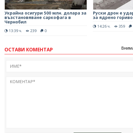
Украйна осигури 500 млн. долара за
Руски дрон е уд
възстановяване саркофага в
за ядрено гориво
Чернобил
14:26 ч.
359
13:39 ч.
239
0
Внима
ОСТАВИ КОМЕНТАР