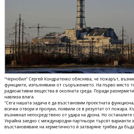
“Чернобил” Сергей Кондратенко обяснява, че пожарът, възникн
функциите, изпълнявани от съоръжението. На първо място то
радиоактивни вещества в околната среда. Поради разхермети
навлиза влага.
“Сега нашата задача е да възстановим проектната функциона
всички отвори и пролуки, появили се в резултат от пожара. 
възникнал непосредствено от удара на дрона. Но останалите
Украйна заедно с международни партньори търсят варианти з
възстановяване на херметичното ѝ затваряне трябва да бъдат