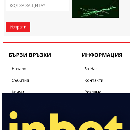
Изпрати
БЪРЗИ ВРЪЗКИ
ИНФОРМАЦИЯ
Начало
За Нас
Събития
Контакти
Крими
Реклама
Бизнес
Условия За Ползване
Политика
Поверителност
Спорт