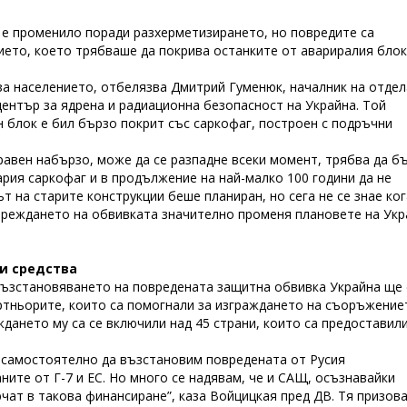
е е променило поради разхерметизирането, но повредите са
ето, което трябваше да покрива останките от авариралия блок
за населението, отбелязва Дмитрий Гуменюк, началник на отдел
ентър за ядрена и радиационна безопасност на Украйна. Той
н блок е бил бързо покрит със саркофаг, построен с подръчни
правен набързо, може да се разпадне всеки момент, трябва да б
рия саркофаг и в продължение на най-малко 100 години да не
 на старите конструкции беше планиран, но сега не се знае ког
повреждането на обвивката значително променя плановете на Ук
и средства
 възстановяването на повредената защитна обвивка Украйна ще 
ртньорите, които са помогнали за изграждането на съоръжение
ждането му са се включили над 45 страни, които са предоставил
м самостоятелно да възстановим повредената от Русия
ните от Г-7 и ЕС. Но много се надявам, че и САЩ, осъзнавайки
чат в такова финансиране”, каза Войцицкая пред ДВ. Тя призов