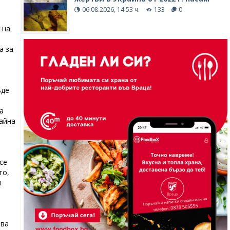
06.08.2026, 14:53 ч.
133
0
 на
а за
ъде
а
райна
се
то,
и
ава