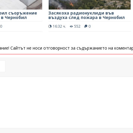
арил съоръжение
Засякоха радионуклиди във
 в Чернобил
въздуха след пожара в Чернобил
0
16:32 ч.
552
0
ние! Сайтът не носи отговорност за съдържанието на коментар