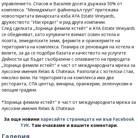
управлението. Спасов и Василев досега държаха 50% от
комплекса. "Мениджмънт файненшъл груп" притежава
новооткритата винарската изба AYA Estate Vineyards,
дружеството "Изи кредит" и рид други компании.
След сделката „Зорница фемили естейт" и AYA Estate Vineyards
се обединяват, като купувачите вземат освен хотела и
лозята, земеделските земи, фермите и оранжериите на
територията на комплекса. Планира се реновация на хотела и
вилите, за да се подобри базата и качеството на услугите.
Дейности ще бъдат съобразени с опазването на природата.
„Зорница фемили естейт" е част от международната мрежа за
луксозни имения Relais & Chateaux. Разполага с хотелски стаи,
няколко вили. На територията на комплекса има два
ресторанта, СПА център, винарна, оранжерии, зеленчукови и
овощни градини.
*Зорница фемили естейт" е част от международната мрежа за
луксозни имения Relais & Chateaux
За още новини
харесайте страницата ни във Facebook
ТУК
.
Там очакваме и вашите коментари.
Галерия