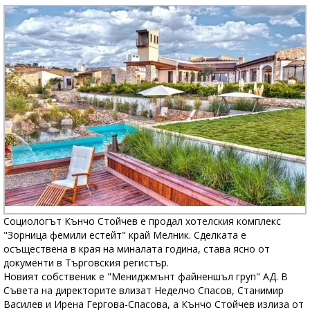
Социологът Кънчо Стойчев е продал хотелския комплекс
"Зорница фемили естейт" край Мелник. Сделката е
осъществена в края на миналата година, става ясно от
документи в Търговския регистър.
Новият собственик е "Мениджмънт файненшъл груп" АД. В
Съвета на директорите влизат Неделчо Спасов, Станимир
Василев и Ирена Гергова-Спасова, а Кънчо Стойчев излиза от