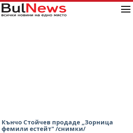
Кънчо Стойчев продаде „Зорница
фемили естейт" /снимки/