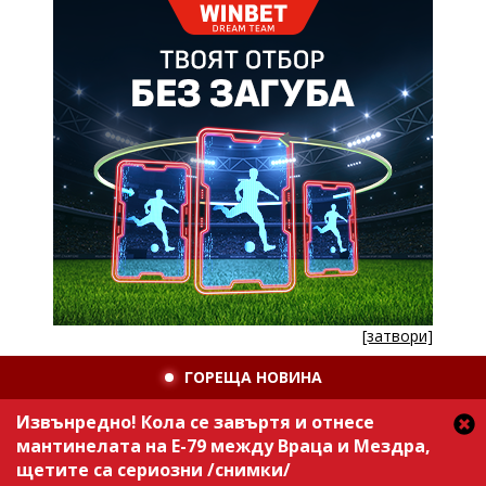
[затвори]
ГОРЕЩА НОВИНА
Извънредно! Кола се завъртя и отнесе
мантинелата на Е-79 между Враца и Мездра,
щетите са сериозни /снимки/