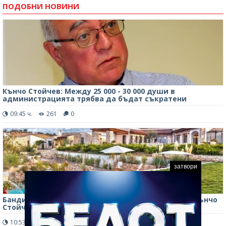
ПОДОБНИ НОВИНИ
Кънчо Стойчев: Между 25 000 - 30 000 души в
администрацията трябва да бъдат съкратени
09:45 ч.
261
0
затвори
Бандитите отмъкнали 110 000 евро от вилата на Кънчо
Стойчев
10:53 ч.
381
0