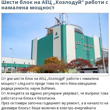
Шести блок на АЕЦ „Козлодуй“ работи с
намалена мощност
От дни шести блок на АЕЦ „Козлодуй” работи с намалена
мощност след като преди това по него бяха извършени
редица ремонти, научи BulNews.
От Агенцията за ядрено регулиране уверяват, че въпреки това
работата на блока е безопасна.
През октомври започна годишният му ремонт, а в началото на
декември блокът беше включен в електро-енергийната