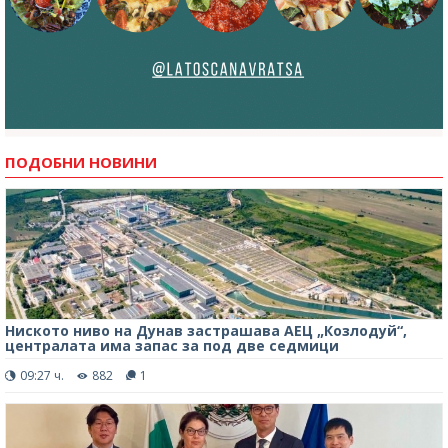
ПОДОБНИ НОВИНИ
Ниското ниво на Дунав застрашава АЕЦ „Козлодуй“,
централата има запас за под две седмици
09:27 ч.
882
1