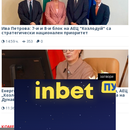
Ива Петрова: 7-и и 8-и блок на АЕЦ "Козлодуй" са
стратегически национален приоритет
14:59 ч.
353
0
затвори
Енергийният министър: Износът на ток е рекорден, АЕЦ
„Козлодуй“ работи нормално въпреки ниските нива на
Дунав
11:36 ч.
457
0
КОМЕНТАРИ