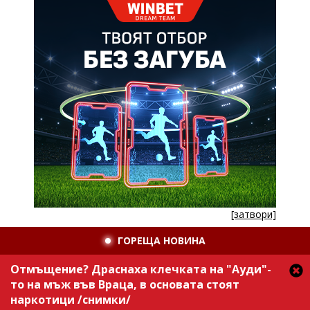
[затвори]
ГОРЕЩА НОВИНА
Отмъщение? Драснаха клечката на "Ауди"-
то на мъж във Враца, в основата стоят
наркотици /снимки/