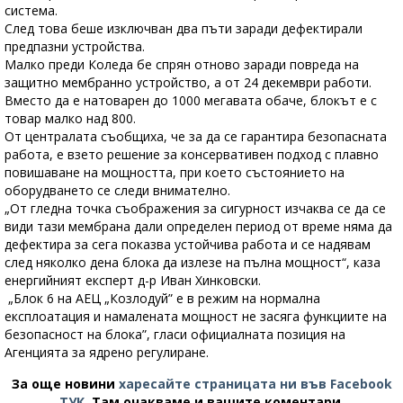
система.
След това беше изключван два пъти заради дефектирали
предпазни устройства.
Малко преди Коледа бе спрян отново заради повреда на
защитно мембранно устройство, а от 24 декември работи.
Вместо да е натоварен до 1000 мегавата обаче, блокът е с
товар малко над 800.
От централата съобщиха, че за да се гарантира безопасната
работа, е взето решение за консервативен подход с плавно
повишаване на мощността, при което състоянието на
оборудването се следи внимателно.
„От гледна точка съображения за сигурност изчаква се да се
види тази мембрана дали определен период от време няма да
дефектира за сега показва устойчива работа и се надявам
след няколко дена блока да излезе на пълна мощност“, каза
енергийният експерт д-р Иван Хинковски.
„Блок 6 на АЕЦ „Козлодуй” е в режим на нормална
експлоатация и намалената мощност не засяга функциите на
безопасност на блока”, гласи официалната позиция на
Агенцията за ядрено регулиране.
За още новини
харесайте страницата ни във Facebook
ТУК
.
Там очакваме и вашите коментари.