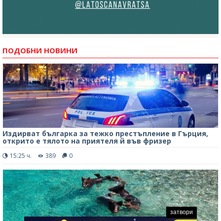
ПОДОБНИ НОВИНИ
Издирват българка за тежко престъпление в Гърция,
открито е тялото на приятеля й във фризер
15:25 ч.
389
0
затвори