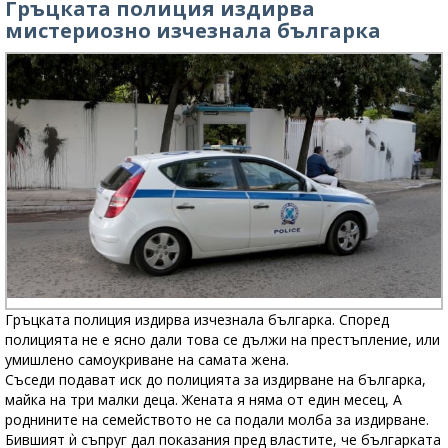
Гръцката полиция издирва
мистериозно изчезнала българка
Гръцката полиция издирва изчезнала българка. Според
полицията не е ясно дали това се дължи на престъпление, или
умишлено самоукриване на самата жена.
Съседи подават иск до полицията за издирване на българка,
майка на три малки деца. Жената я няма от един месец, A
роднините на семейството не са подали молба за издирване.
Бившият ѝ съпруг дал показания пред властите, че българката