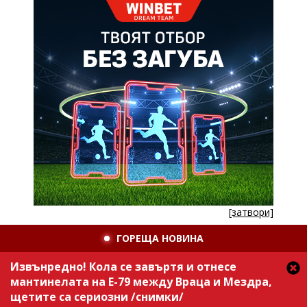
[затвори]
ГОРЕЩА НОВИНА
Извънредно! Кола се завъртя и отнесе
мантинелата на Е-79 между Враца и Мездра,
щетите са сериозни /снимки/