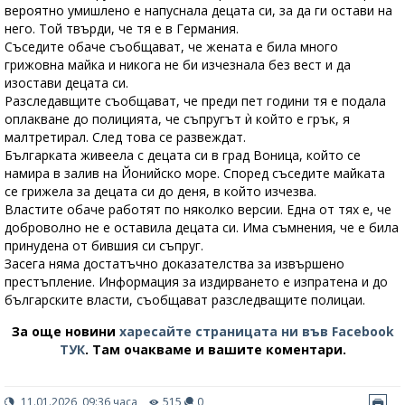
вероятно умишлено е напуснала децата си, за да ги остави на
него. Той твърди, че тя е в Германия.
Съседите обаче съобщават, че жената е била много
грижовна майка и никога не би изчезнала без вест и да
изостави децата си.
Разследавщите съобщават, че преди пет години тя е подала
оплакване до полицията, че съпругът ѝ който е грък, я
малтретирал. След това се развеждат.
Българката живеела с децата си в град Воница, който се
намира в залив на Йонийско море. Според съседите майката
се грижела за децата си до деня, в който изчезва.
Властите обаче работят по няколко версии. Една от тях е, че
доброволно не е оставила децата си. Има съмнения, че е била
принудена от бившия си съпруг.
Засега няма достатъчно доказателства за извършено
престъпление. Информация за издирването е изпратена и до
българските власти, съобщават разследващите полицаи.
За още новини
харесайте страницата ни във Facebook
ТУК
.
Там очакваме и вашите коментари.
11.01.2026, 09:36 часа
515
0