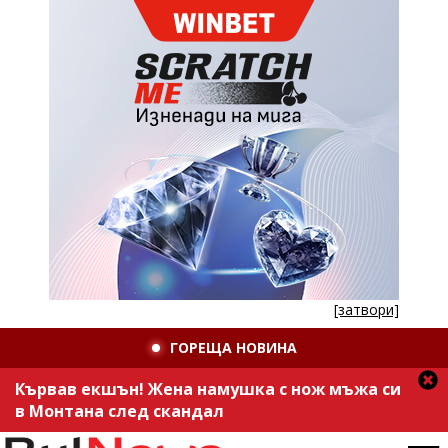
[затвори]
ГОРЕЩА НОВИНА
Кървав екшън! Жена намушка с нож мъжа си
в Монтана след скандал