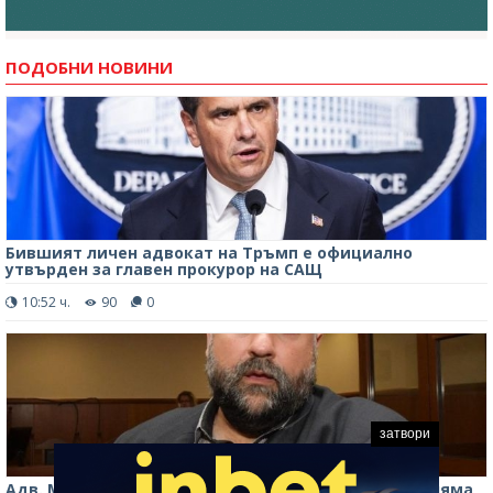
ПОДОБНИ НОВИНИ
Бившият личен адвокат на Тръмп е официално
утвърден за главен прокурор на САЩ
10:52 ч.
90
0
затвори
Адв. Марковски за убийството в Пловдив: Георги няма