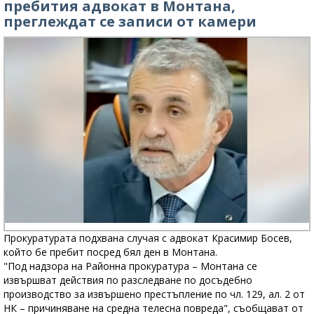
пребития адвокат в Монтана,
преглеждат се записи от камери
Прокуратурата подхвана случая с адвокат Красимир Босев,
който бе пребит посред бял ден в Монтана.
"Под надзора на Районна прокуратура – Монтана се
извършват действия по разследване по досъдебно
производство за извършено престъпление по чл. 129, ал. 2 от
НК – причиняване на средна телесна повреда", съобщават от