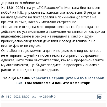
държавното обвинение.
На 13.01.2026 г. на ул. „Г.С.Раковски“ в Монтана бил нанесен
побой на К.Б., упражняващ адвокатска професия. В резултат
на нападението на пострадалия е причинена фрактура на
пръсти на ръка, както и мозъчно сътресение.
Извършен е оглед на местопроизшествието. Провеждат се
действия по установяване и изземване на записи от камери за
видеонаблюдение в района на инцидента, както и други
процесуално-следствени действия с оглед изясняване на
всички факти по случая.
От събраните до момента данни по делото е видно, че това
не е първият случай на посегателство спрямо пострадалия
адвокат, като това обстоятелство, както и професионалните
му ангажименти, ще бъдат предмет на проверка и анализ в
рамките на воденото разследване.
За още новини
харесайте страницата ни във Facebook
ТУК
.
Там очакваме и вашите коментари.
14.01.2026, 15:00 часа
2394
0