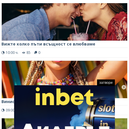
Вижте колко пъти всъщност се влюбваме
10:00 ч.
85
0
затвори
Винисиус заведе гаджето в Ямайка /снимки/
09:00 ч.
157
0