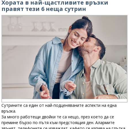
Хората в най-щастливите връзки
правят тези 6 неща сутрин
Сутрините са един от най-подценяваните аспекти на една
връзка.
За много работещи двойки те са нещо, през което да се
премине бързо по пътя към предстоящия ден. Алармите
звънят, телефоните се изваждат, кафето се изпива на глътка