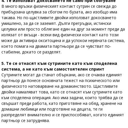
4. Те използват докосването не само при сбогуване
В много връзки физическият контакт сутрин се свежда до
прибързана целувка за сбогом по бузата, ако изобщо има
такава. Но по-щастливите двойки използват докосването
умишлено, за да се заземят. Дълги прегръдки, истински
целувки или просто облягане един на друг за момент преди да
излязат от вкъщи - всеки вид физически контакт като този
може да активира окситоцина и да успокои нервната система,
което помага на двамата партньори да се чувстват по-
стабилни, докато се разделят.
5. Те се отнасят към сутрините като към споделена
система, а не като към самостоятелен спринт
Сутрините могат да станат объркани, ако се очаква единият
партньор да понесе основната тежест на психическото или
физическото натоварване на домакинството. Щастливите
двойки намаляват това, като се отнасят към сутрините като
към споделена операция. Ако има задачи, които трябва да се
свършат преди работа, като приготвяне на обяд, хранене на
домашни любимци или подготвяне на децата, те ги
разпределят внимателно и се приспособяват, когато единият
партньор се затруднява.