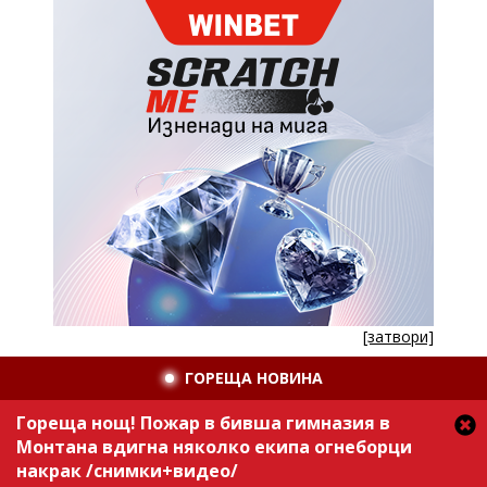
[затвори]
ГОРЕЩА НОВИНА
Гореща нощ! Пожар в бивша гимназия в
Монтана вдигна няколко екипа огнеборци
накрак /снимки+видео/