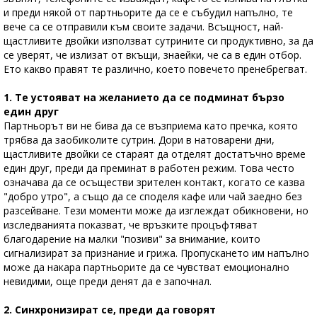
и преди някой от партньорите да се е събудил напълно, те
вече са се отправили към своите задачи. Всъщност, най-
щастливите двойки използват сутрините си продуктивно, за да
се уверят, че излизат от вкъщи, знаейки, че са в един отбор.
Ето какво правят те различно, което повечето пренебрегват.
1. Те ​​устояват на желанието да се подминат бързо
един друг
Партньорът ви не бива да се възприема като пречка, която
трябва да заобиколите сутрин. Дори в натоварени дни,
щастливите двойки се стараят да отделят достатъчно време
един друг, преди да преминат в работен режим. Това често
означава да се осъществи зрителен контакт, когато се казва
"добро утро", а също да се споделя кафе или чай заедно без
разсейване. Тези моменти може да изглеждат обикновени, но
изследванията показват, че връзките процъфтяват
благодарение на малки "позиви" за внимание, които
сигнализират за признание и грижа. Пропускането им напълно
може да накара партньорите да се чувстват емоционално
невидими, още преди денят да е започнал.
2. Синхронизират се, преди да говорят