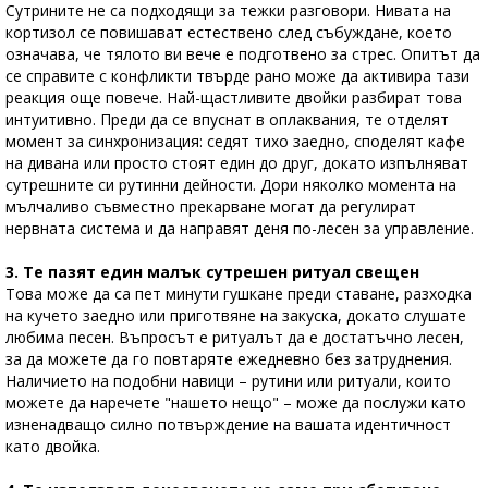
Сутрините не са подходящи за тежки разговори. Нивата на
кортизол се повишават естествено след събуждане, което
означава, че тялото ви вече е подготвено за стрес. Опитът да
се справите с конфликти твърде рано може да активира тази
реакция още повече. Най-щастливите двойки разбират това
интуитивно. Преди да се впуснат в оплаквания, те отделят
момент за синхронизация: седят тихо заедно, споделят кафе
на дивана или просто стоят един до друг, докато изпълняват
сутрешните си рутинни дейности. Дори няколко момента на
мълчаливо съвместно прекарване могат да регулират
нервната система и да направят деня по-лесен за управление.
3. Те пазят един малък сутрешен ритуал свещен
Това може да са пет минути гушкане преди ставане, разходка
на кучето заедно или приготвяне на закуска, докато слушате
любима песен. Въпросът е ритуалът да е достатъчно лесен,
за да можете да го повтаряте ежедневно без затруднения.
Наличието на подобни навици – рутини или ритуали, които
можете да наречете "нашето нещо" – може да послужи като
изненадващо силно потвърждение на вашата идентичност
като двойка.