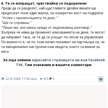
6. Те се изпращат, чувствайки се подкрепени
Преди да се разделят, най-щастливите двойки винаги ще
предложат поне един малък, но конкретен жест на подкрепа:
"Успех с презентацията ти днес."
"Ще се справиш."
"Пиши ми, ако имаш нужда от окуражаващ разговор."
Въпреки че няма да променят изискванията на деня, те могат
да направят така, че те да се усещат по-лесни за управление.
По-важното е, че по този начин показват на партньора си, че
са емоционално настроени към нещата, които са важни за
него.
За още новини
харесайте страницата ни във Facebook
ТУК
.
Там очакваме и вашите коментари.
22.01.2026, 11:00 часа
473
0