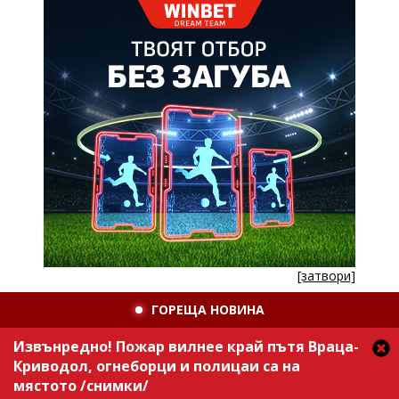
[затвори]
ГОРЕЩА НОВИНА
Извънредно! Пожар вилнее край пътя Враца-
Криводол, огнеборци и полицаи са на
мястото /снимки/