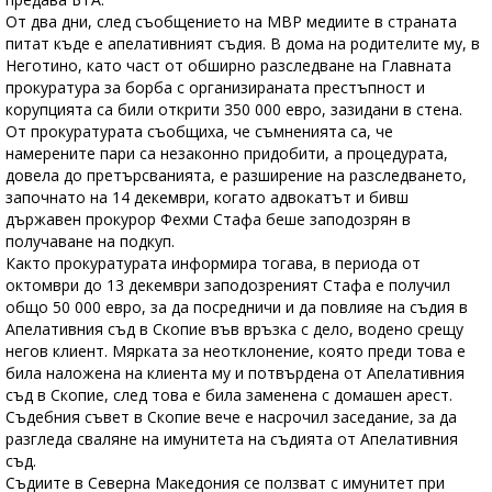
От два дни, след съобщението на МВР медиите в страната
питат къде е апелативният съдия. В дома на родителите му, в
Неготино, като част от обширно разследване на Главната
прокуратура за борба с организираната престъпност и
корупцията са били открити 350 000 евро, зазидани в стена.
От прокуратурата съобщиха, че съмненията са, че
намерените пари са незаконно придобити, а процедурата,
довела до претърсванията, е разширение на разследването,
започнато на 14 декември, когато адвокатът и бивш
държавен прокурор Фехми Стафа беше заподозрян в
получаване на подкуп.
Както прокуратурата информира тогава, в периода от
октомври до 13 декември заподозреният Стафа е получил
общо 50 000 евро, за да посредничи и да повлияе на съдия в
Апелативния съд в Скопие във връзка с дело, водено срещу
негов клиент. Мярката за неотклонение, която преди това е
била наложена на клиента му и потвърдена от Апелативния
съд в Скопие, след това е била заменена с домашен арест.
Съдебния съвет в Скопие вече е насрочил заседание, за да
разгледа сваляне на имунитета на съдията от Апелативния
съд.
Съдиите в Северна Македония се ползват с имунитет при