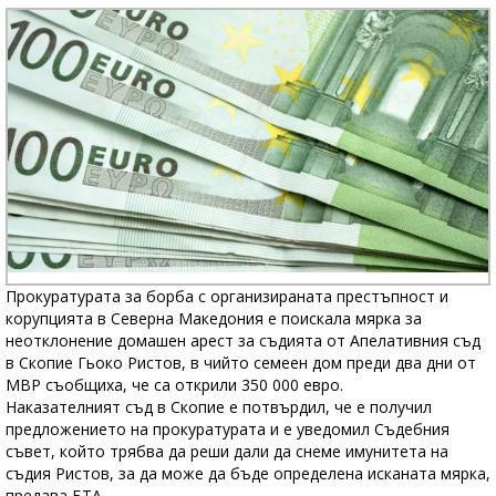
Прокуратурата за борба с организираната престъпност и
корупцията в Северна Македония е поискала мярка за
неотклонение домашен арест за съдията от Апелативния съд
в Скопие Гьоко Ристов, в чийто семеен дом преди два дни от
МВР съобщиха, че са открили 350 000 евро.
Наказателният съд в Скопие е потвърдил, че е получил
предложението на прокуратурата и е уведомил Съдебния
съвет, който трябва да реши дали да снеме имунитета на
съдия Ристов, за да може да бъде определена исканата мярка,
предава БТА.