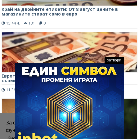
Край на двойните етикети: От 8 август цените в
магазините стават само в евро
15:44 ч.
131
0
затвори
Еврото силно поевтинява спрямо йената след
съвместната интервенция на САЩ и Япония
11:36 ч.
330
0
За осигуряване на правилното
функциониране на уебсайта ние използваме
„бисквитки“.
Повече информация